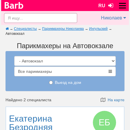
RU
Николаев
→
Специалисты
→
Парикмахеры Николаева
→
Ингульский
→
Автовокзал
Парикмахеры на Автовокзале
Все парикмахеры
Выезд на дом
Найдено 2 специалиста
На карте
Екатерина
ЕБ
Безродняя