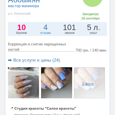
мастер маникюра
р-н. Ингульский
Заходил(а)
28 сентября
10
4
101
5 л.
баллов
отзыва
звонок
опыт
Коррекция и снятие нарощенных
ногтей
700 грн. / 140 мин.
➡️ Все услуги и цены (24)
3 фото
📍
Студия красоты "Салон красоты"
Николаев, Проспект мира 22 р-н. Ингульский