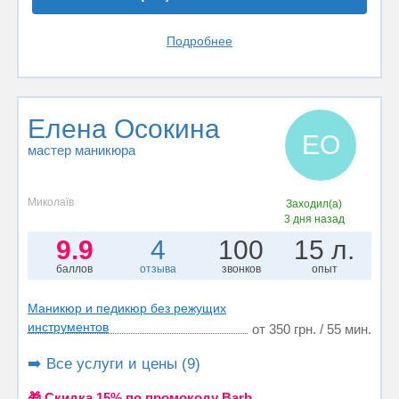
Подробнее
Елена Осокина
ЕО
мастер маникюра
Миколаїв
Заходил(а)
3 дня назад
9.9
4
100
15 л.
баллов
отзыва
звонков
опыт
Маникюр и педикюр без режущих
инструментов
от 350 грн. / 55 мин.
➡️ Все услуги и цены (9)
🎁 Cкидка 15% по промокоду Barb