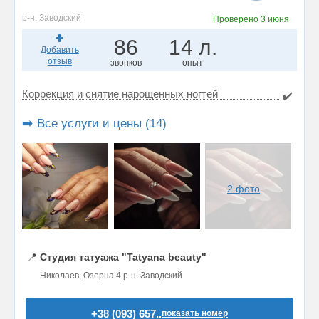
р-н. Заводский
Проверено
3 июня
86
14 л.
Добавить
отзыв
звонков
опыт
Коррекция и снятие нарощенных ногтей
✔️
➡️ Все услуги и цены (14)
2 фото
📍
Студия татуажа "Tatyana beauty"
Николаев, Озерна 4 р-н. Заводский
+38 (093) 657..
показать номер