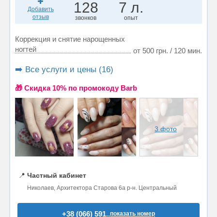
128
7 л.
Добавить
отзыв
звонков
опыт
Коррекция и снятие нарощенных
ногтей
от 500 грн. / 120 мин.
➡️ Все услуги и цены (16)
🎁 Cкидка 10% по промокоду Barb
3 фото
📍
Частный кабинет
Николаев, Aрхитектора Старова 6а р-н. Центральный
+38 (066) 591..
показать номер