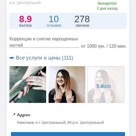
р-н. Центральный
Заходил(а)
2 дня назад
8.9
10
278
баллов
отзывов
звонков
Коррекция и снятие нарощенных
ногтей
от 1000 грн. / 120 мин.
➡️ Все услуги и цены (111)
9 фото
📍
Адрес
Николаев, п-т Центральный, 85 р-н. Центральный