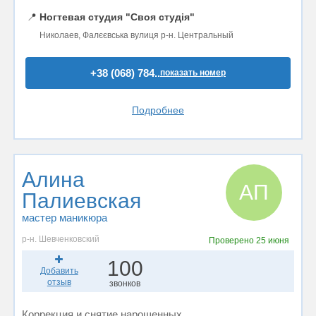
📍
Ногтевая студия "Своя студія"
Николаев, Фалєєвська вулиця р-н. Центральный
+38 (068) 784..
показать номер
Подробнее
Алина
АП
Палиевская
мастер маникюра
р-н. Шевченковский
Проверено
25 июня
100
Добавить
отзыв
звонков
Коррекция и снятие нарощенных