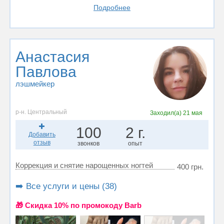
Подробнее
Анастасия
Павлова
лэшмейкер
р-н. Центральный
Заходил(а)
21 мая
100
2 г.
Добавить
отзыв
звонков
опыт
Коррекция и снятие нарощенных ногтей
400 грн.
➡️ Все услуги и цены (38)
🎁 Cкидка 10% по промокоду Barb