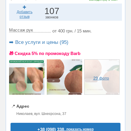
107
Добавить
отзыв
звонков
Массаж рук
от 400 грн. / 15 мин.
➡️ Все услуги и цены (95)
🎁 Cкидка 5% по промокоду Barb
29 фото
📍
Адрес
Николаев, вул. Шнеєрсона, 37
+38 (098) 338..
показать номер