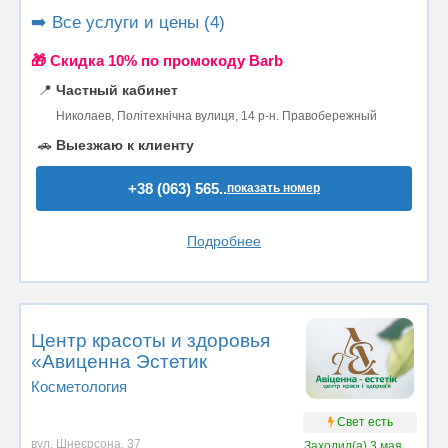
➡️ Все услуги и цены (4)
🎁 Cкидка 10% по промокоду Barb
📍
Частный кабинет
Николаев, Політехнічна вулиця, 14 р-н. Правобережный
🚗
Выезжаю к клиенту
+38 (063) 565..
показать номер
Подробнее
Центр красоты и здоровья
«Авиценна Эстетик
Косметология
Свет есть
вул. Шнеєрсона, 37
Заходил(а)
3 мая