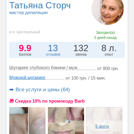
Татьяна Сторч
мастер депиляции
р-н. Центральный
Заходил(а)
5 дней назад
9.9
13
132
8 л.
баллов
отзывов
звонка
опыт
Шугаринг глубокого бикини / муж.
от 800 грн.
Мужской шугаринг
от 100 грн. / 15 мин.
➡️ Все услуги и цены (64)
🎁 Cкидка 10% по промокоду Barb
5 фото