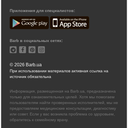
Приложения для специалистов:
Barb в социальных сетях:
© 2026 Barb.ua
При использовании материалов активная ссылка на
источник обязательна
Информация, размещенная на Barb.ua, предназначена
только для ознакомительных целей. Хотя мы помогаем
пользователям найти проверенных исполнителей, мы не
предоставляем медицинские консультации, диагностику
или совет. Если у вас возникла проблема со здоровьем,
обратитесь к семейному врачу.