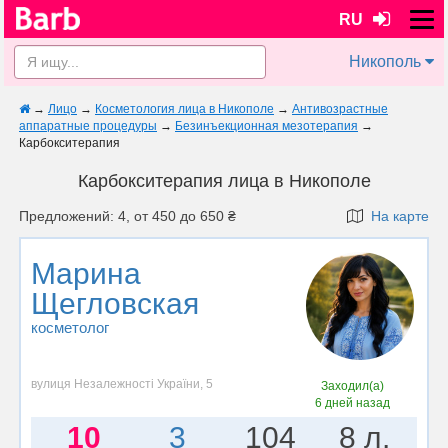
RU
Никополь
→
Лицо
→
Косметология лица в Никополе
→
Антивозрастные
аппаратные процедуры
→
Безинъекционная мезотерапия
→
Карбокситерапия
Карбокситерапия лица в Никополе
Предложений: 4, от 450 до 650 ₴
На карте
Марина
Щегловская
косметолог
вулиця Незалежності України, 5
Заходил(а)
6 дней назад
10
3
104
8 л.