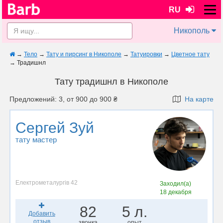
RU
Никополь
→
Тело
→
Тату и пирсинг в Никополе
→
Татуировки
→
Цветное тату
→
Традишнл
Тату традишнл в Никополе
Предложений: 3, от 900 до 900 ₴
На карте
Сергей Зуй
тату мастер
Електрометалургів 42
Заходил(а)
18 декабря
82
5 л.
Добавить
отзыв
звонка
опыт