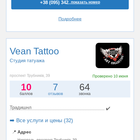
+38 (095) 342..
показать номер
Подробнее
Vean Tattoo
Студия татуажа
проспект Трубників, 39
Проверено
10 июня
10
7
64
баллов
отзывов
звонка
Традишнл
✔️
➡️ Все услуги и цены (32)
📍
Адрес
Никополь, проспект Трубників, 39