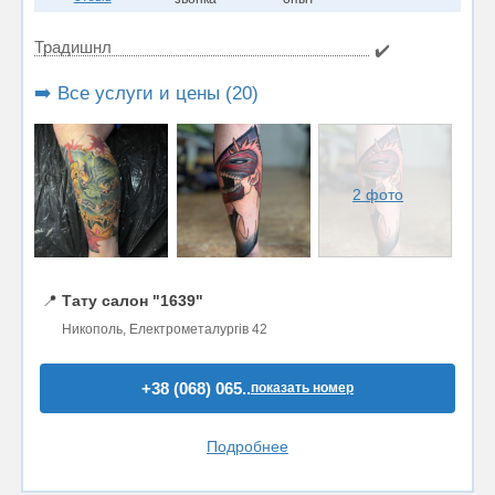
Традишнл
✔️
➡️ Все услуги и цены (20)
2 фото
📍
Тату салон "1639"
Никополь, Електрометалургів 42
+38 (068) 065..
показать номер
Подробнее