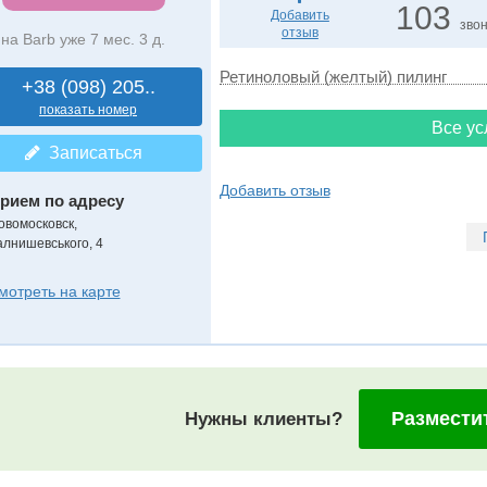
103
Добавить
зво
отзыв
на Barb уже 7 мес. 3 д.
Ретиноловый (желтый) пилинг
+38 (098) 205..
показать номер
Все ус
Записаться
Добавить отзыв
рием по адресу
овомосковск,
алнишевського, 4
мотреть на карте
Размести
Нужны клиенты?