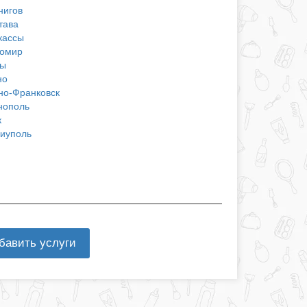
нигов
тава
кассы
омир
ы
но
но-Франковск
нополь
к
иуполь
бавить услуги