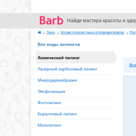
Найди мастера красоты и здо
→
Лицо
→
Косметология лица в Новомосковске
→
Пил
Все виды пилингов
Химический пилинг
Вс
Лазерный карбоновый пилинг
Микродермабразия
Эксфолиация
Фитопилинг
Коралловый пилинг
Мезопилинг