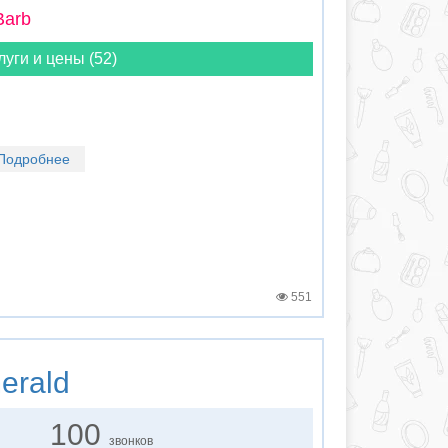
Barb
луги и цены (52)
Подробнее
551
erald
100
звонков