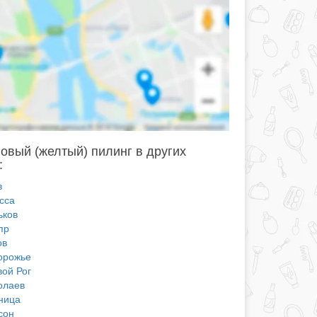
овый (желтый) пилинг в других
:
в
сса
ьков
пр
ов
орожье
вой Рог
олаев
ница
сон