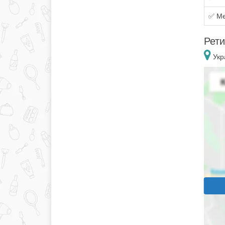
✅ Ме
Рети
Укр