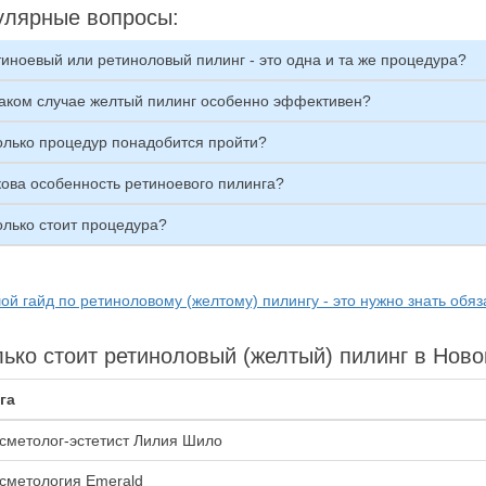
улярные вопросы:
иноевый или ретиноловый пилинг - это одна и та же процедура?
каком случае желтый пилинг особенно эффективен?
олько процедур понадобится пройти?
кова особенность ретиноевого пилинга?
олько стоит процедура?
ой гайд по ретиноловому (желтому) пилингу - это нужно знать обяз
ько стоит ретиноловый (желтый) пилинг в Нов
га
сметолог-эстетист Лилия Шило
сметология Emerald