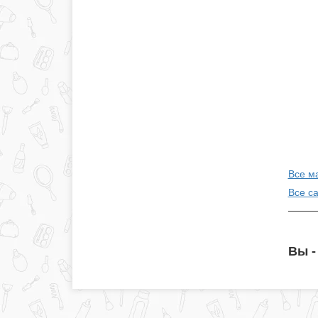
Все м
Все с
Вы -