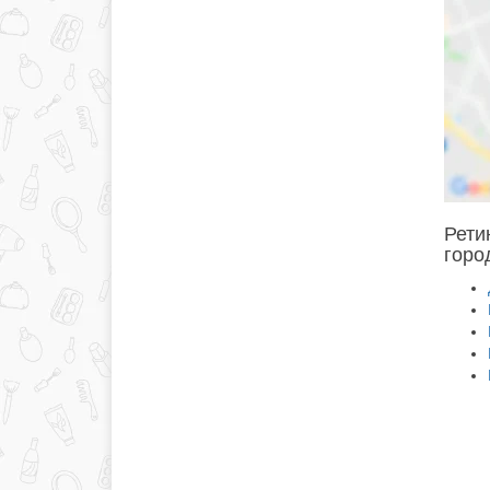
Рети
горо