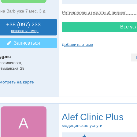
на Barb уже 7 мес. 3 д.
Ретиноловый (желтый) пилинг
+38 (097) 233..
Все усл
показать номер
Записаться
Добавить отзыв
дрес
овомосковск
,
етьманська, 28
мотреть на карте
Alef Clinic Plus
A
медицинские услуги