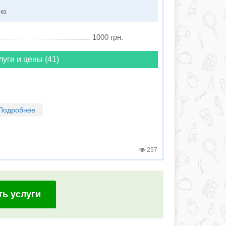
нка
1000 грн.
луги и цены (41)
Подробнее
257
ть услуги