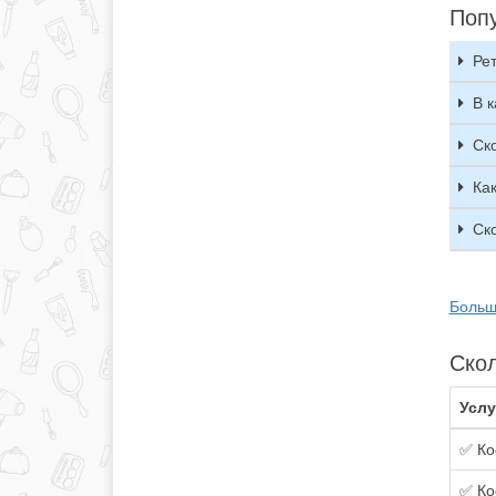
Поп
Рет
В 
Ск
Ка
Ск
Больш
Скол
Услу
✅ Ко
✅ Ко