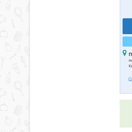
П
Н
К
С