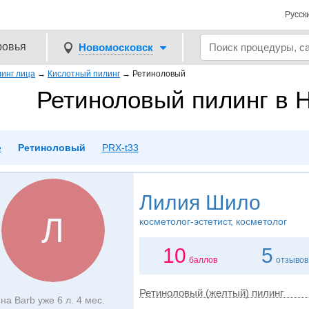
Русск
ровья
Новомосковск
инг лица
→
Кислотный пилинг
→
Ретиноловый
Ретиноловый пилинг в 
е
Ретиноловый
PRX-t33
Лилия Шило
Л
косметолог-эстетист, косметолог
10
5
баллов
отзывов
Ретиноловый (желтый) пилинг
на Barb уже 6 л. 4 мес.