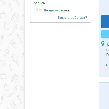
запись
19:24
Леодерм
звонок
А
Н
Г
С