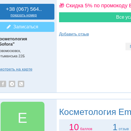
🎁 Cкидка 5% по промокоду 
+38 (067) 564..
показать номер
Все ус
Записаться
Добавить отзыв
осметология
Sofora"
овомосковск,
етьманська 22Б
мотреть на карте
Косметология
Em
E
10
1
баллов
отзыв