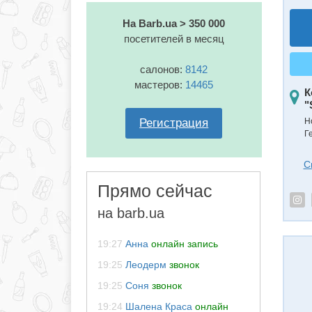
На Barb.ua > 350 000
посетителей в месяц
салонов:
8142
мастеров:
14465
К
"
Регистрация
Н
Г
С
Прямо сейчас
на barb.ua
19:27
Анна
онлайн запись
19:25
Леодерм
звонок
19:25
Соня
звонок
19:24
Шалена Краса
онлайн