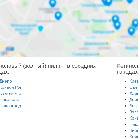
ноловый (желтый) пилинг в соседних
Ретинол
дах:
городах
Днепр
Кие
Кривой Рог
Оде
Каменское
Хар
Никополь
Дне
Павлоград
Льв
Зап
Кри
Ник
Вин
Хер