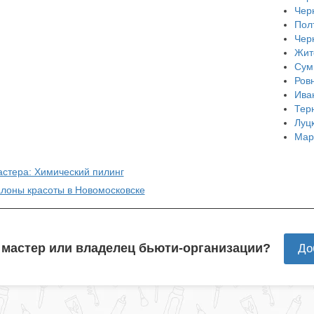
Чер
Пол
Чер
Жит
Сум
Ров
Ива
Тер
Луц
Мар
астера: Химический пилинг
алоны красоты в Новомосковске
 мастер или владелец бьюти-организации?
До