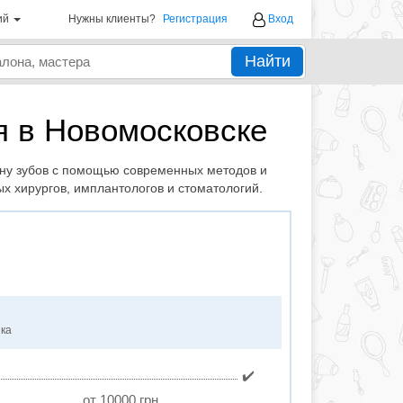
ий
Нужны клиенты?
Регистрация
Вход
Найти
я в Новомосковске
ену зубов с помощью современных методов и
х хирургов, имплантологов и стоматологий.
нка
✔️
от 10000 грн.