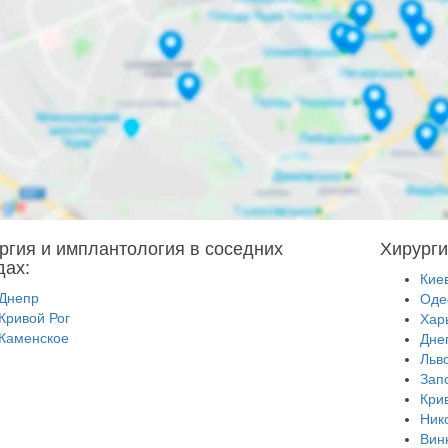
ргия и имплантология в соседних
Хирурги
дах:
Кие
Днепр
Оде
Кривой Рог
Хар
Каменское
Дне
Льв
Зап
Кри
Ник
Вин