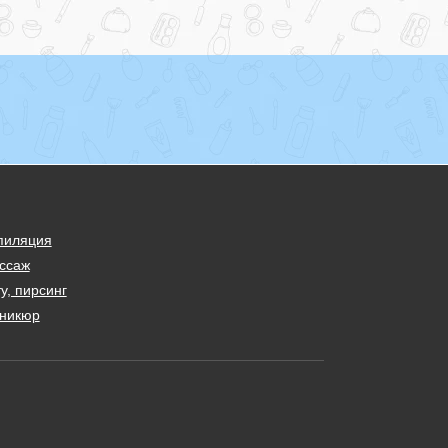
пиляция
ссаж
у, пирсинг
никюр