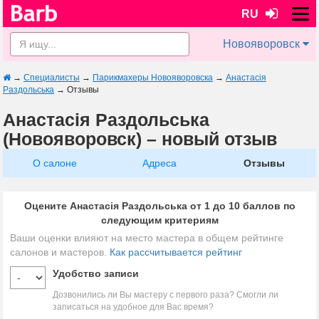
RU
Новояворовск
→
Специалисты
→
Парикмахеры Новояворовска
→
Анастасія
Раздольська
→
Отзывы
Анастасія Раздольська
(Новояворовск) – новый отзыв
О салоне
Адреса
Отзывы
Оцените Анастасія Раздольська от 1 до 10 баллов по
следующим критериям
Ваши оценки влияют на место мастера в общем рейтинге
салонов и мастеров.
Как рассчитывается рейтинг
Удобство записи
Дозвонились ли Вы мастеру с первого раза? Смогли ли
записаться на удобное для Вас время?