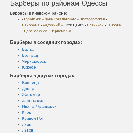
Барберы по районам Одессы
Барберы в Киевском районе:
-
Вузовский
-
Дача Ковалевского
-
Люстдорфская
-
Панорама
-
Радужный
- Сити Центр
-
Совиньон
-
Таирова
-
Царское село
-
Черноморка
Барберы в соседних городах:
Балта
Болград
Черноморск
Южное
Барберы в других городах:
Винница
Днепр
Житомир
Запорожье
Ивано-Франковск
Киев
Кривой Рог
Луцк
Львов