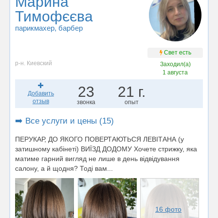
Марина
Тимофєєва
парикмахер
, барбер
Свет есть
р-н. Киевский
Заходил(а)
1 августа
23
21 г.
Добавить
отзыв
звонка
опыт
➡️ Все услуги и цены (15)
ПЕРУКАР, ДО ЯКОГО ПОВЕРТАЮТЬСЯ ЛЕВІТАНА (у
затишному кабінеті) ВИЇЗД ДОДОМУ Хочете стрижку, яка
матиме гарний вигляд не лише в день відвідування
салону, а й щодня? Тоді вам...
16 фото