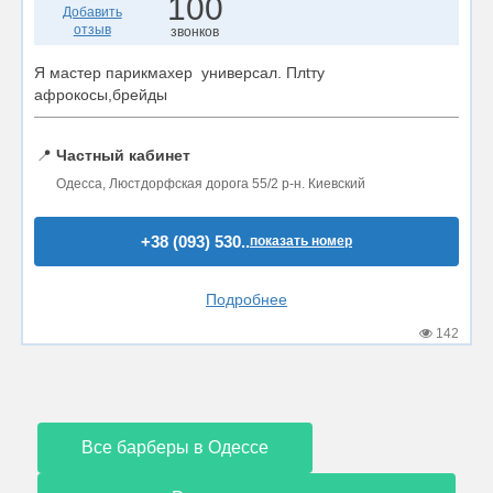
100
Добавить
отзыв
звонков
Я мастер парикмахер универсал. Плtту
афрокосы,брейды
📍
Частный кабинет
Одесса, Люстдорфская дорога 55/2 р-н. Киевский
+38 (093) 530..
показать номер
Подробнее
142
Все барберы в Одессе