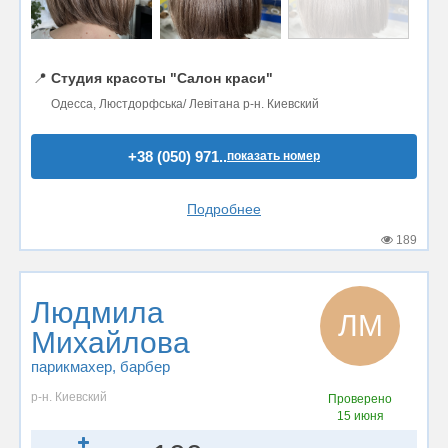
📍
Студия красоты "Салон краси"
Одесса, Люстдорфська/ Левітана р-н. Киевский
+38 (050) 971..
показать номер
Подробнее
189
Людмила
ЛМ
Михайлова
парикмахер
, барбер
р-н. Киевский
Проверено
15 июня