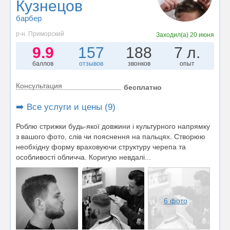
Кузнецов
барбер
р-н. Приморский
Заходил(а)
20 июня
9.9
157
188
7 л.
баллов
отзывов
звонков
опыт
Консультация
бесплатно
➡️ Все услуги и цены (9)
Роблю стрижки будь-якої довжини i культурного напрямку
з вашого фото, слiв чи пояснення на пальцях. Створюю
необхiдну форму враховуючи структуру черепа та
особливостi обличча. Коригую невдалi...
6 фото