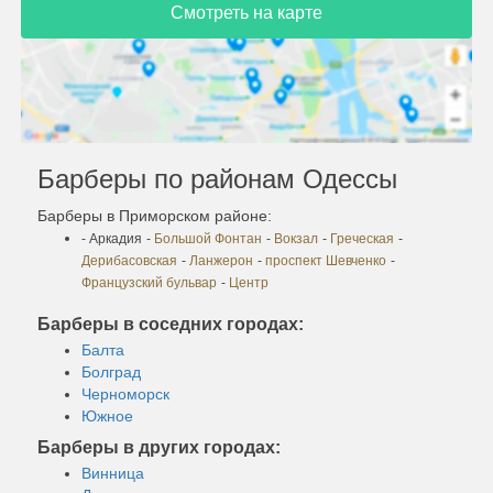
Смотреть на карте
Барберы по районам Одессы
Барберы в Приморском районе:
- Аркадия
-
Большой Фонтан
-
Вокзал
-
Греческая
-
Дерибасовская
-
Ланжерон
-
проспект Шевченко
-
Французский бульвар
-
Центр
Барберы в соседних городах:
Балта
Болград
Черноморск
Южное
Барберы в других городах:
Винница