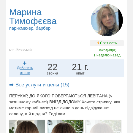
Марина
Тимофєєва
парикмахер
, барбер
Свет есть
р-н. Киевский
Заходил(а)
1 неделю назад
22
21 г.
Добавить
отзыв
звонка
опыт
➡️ Все услуги и цены (15)
ПЕРУКАР, ДО ЯКОГО ПОВЕРТАЮТЬСЯ ЛЕВІТАНА (у
затишному кабінеті) ВИЇЗД ДОДОМУ Хочете стрижку, яка
матиме гарний вигляд не лише в день відвідування
салону, а й щодня? Тоді вам...