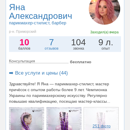
Яна
Александрович
парикмахер-стилист
, барбер
р-н. Приморский
Заходил(а)
вчера
10
7
104
9 л.
баллов
отзывов
звонка
опыт
Консультация
бесплатно
➡️ Все услуги и цены (44)
Здравствуйте! Я Яна — парикмахер-стилист, мастер
причёсок с опытом работы более 9 лет. Чемпионка
Украины по парикмахерскому искусству. Регулярно
повышаю квалификацию, посещаю мастер-классы...
251 фото