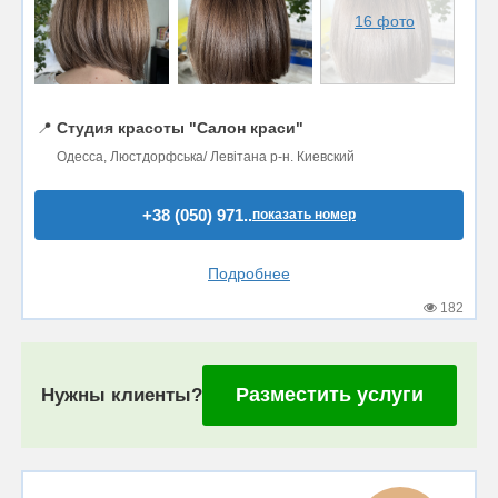
16 фото
📍
Студия красоты "Салон краси"
Одесса, Люстдорфська/ Левітана р-н. Киевский
+38 (050) 971..
показать номер
Подробнее
182
Разместить услуги
Нужны клиенты?