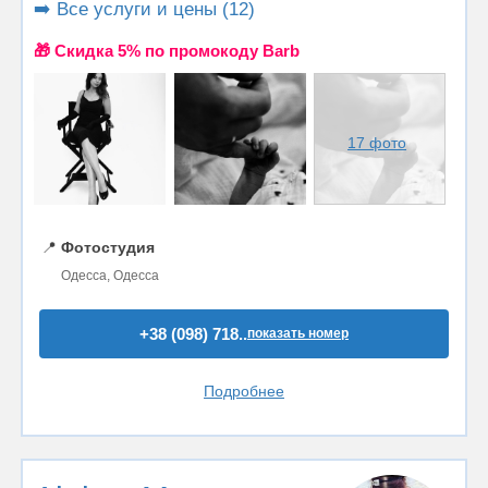
➡️ Все услуги и цены (12)
🎁 Cкидка 5% по промокоду Barb
17 фото
📍
Фотостудия
Одесса, Одесса
+38 (098) 718..
показать номер
Подробнее