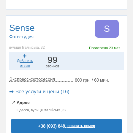
Sense
S
Фотостудия
вулиця Італійська, 32
Проверено
23 мая
99
Добавить
отзыв
звонков
Экспресс-фотосессия
800 грн. / 60 мин.
➡️ Все услуги и цены (16)
📍
Адрес
Одесса, вулиця Італійська, 32
+38 (093) 848..
показать номер