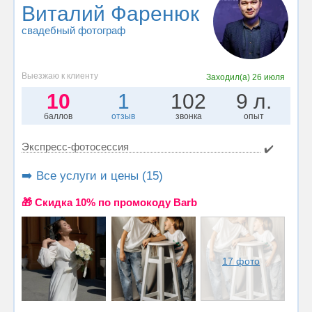
Виталий Фаренюк
свадебный фотограф
Выезжаю к клиенту
Заходил(а)
26 июля
10
1
102
9 л.
баллов
отзыв
звонка
опыт
Экспресс-фотосессия
✔️
➡️ Все услуги и цены (15)
🎁 Cкидка 10% по промокоду Barb
17 фото