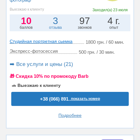
Выезжаю к клиенту
Заходил(а)
23 июля
10
3
97
4 г.
баллов
отзыва
звонков
опыт
Студийная портретная сьемка
1800 грн. / 60 мин.
Экспресс-фотосессия
500 грн. / 30 мин.
➡️ Все услуги и цены (21)
🎁 Cкидка 10% по промокоду Barb
🚗
Выезжаю к клиенту
+38 (066) 891..
показать номер
Подробнее