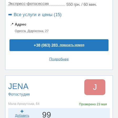
Экспресс-фотосессия
550 грн. / 60 мин.
➡️ Все услуги и цены (15)
📍
Адрес
Одесса, Дідріхсона, 27
+38 (063) 283..
показать номер
Подробнее
JENA
J
Фотостудия
Мала Арнаутська, 64
Проверено
23 мая
99
Добавить