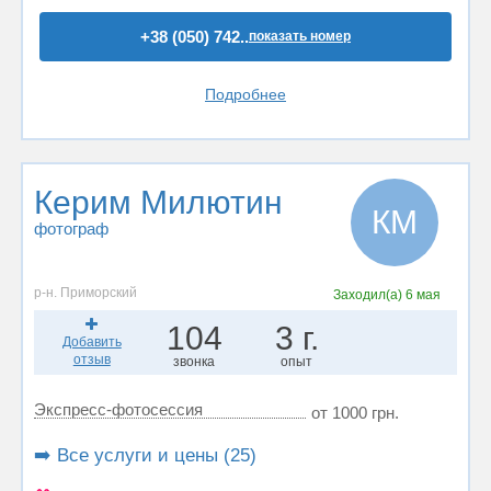
+38 (050) 742..
показать номер
Подробнее
Керим Милютин
КМ
фотограф
р-н. Приморский
Заходил(а)
6 мая
104
3 г.
Добавить
отзыв
звонка
опыт
Экспресс-фотосессия
от 1000 грн.
➡️ Все услуги и цены (25)