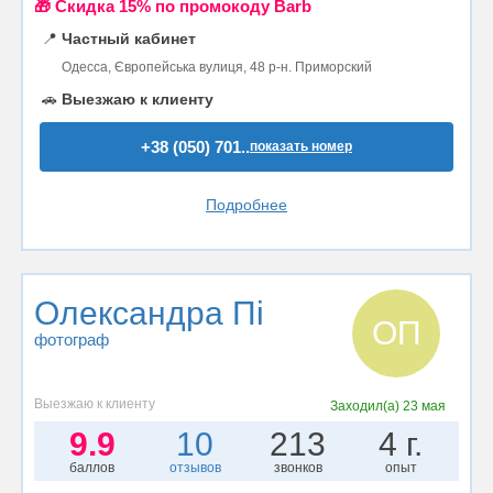
🎁 Cкидка 15% по промокоду Barb
📍
Частный кабинет
Одесса, Європейська вулиця, 48 р-н. Приморский
🚗
Выезжаю к клиенту
+38 (050) 701..
показать номер
Подробнее
Олександра Пі
ОП
фотограф
Выезжаю к клиенту
Заходил(а)
23 мая
9.9
10
213
4 г.
баллов
отзывов
звонков
опыт