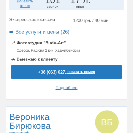
101
17 л.
Добавить
отзыв
звонок
опыт
Экспресс-фотосессия
1200 грн. / 40 мин.
➡️ Все услуги и цены (26)
📍
Фотостудия "Budu-Art"
Одесса, Радісна 2 р-н. Хаджибейский
🚗
Выезжаю к клиенту
+38 (063) 027..
показать номер
Подробнее
Вероника
ВБ
Бирюкова
фотограф