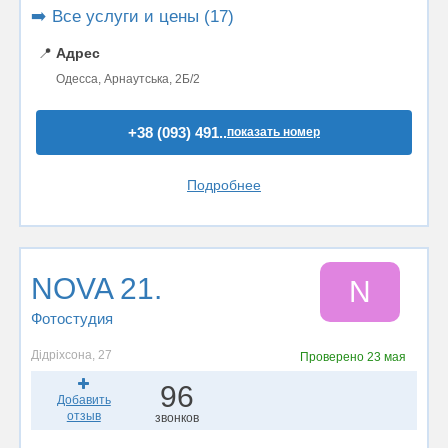
➡️ Все услуги и цены (17)
📍
Адрес
Одесса, Арнаутська, 2Б/2
+38 (093) 491..
показать номер
Подробнее
NOVA 21.
N
Фотостудия
Дідріхсона, 27
Проверено
23 мая
96
Добавить
отзыв
звонков