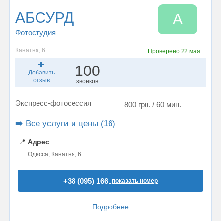
АБСУРД
А
Фотостудия
Канатна, 6
Проверено
22 мая
100
Добавить
отзыв
звонков
Экспресс-фотосессия
800 грн. / 60 мин.
➡️ Все услуги и цены (16)
📍
Адрес
Одесса, Канатна, 6
+38 (095) 166..
показать номер
Подробнее