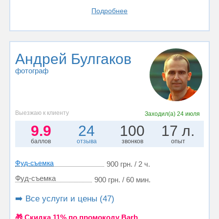
Подробнее
Андрей Булгаков
фотограф
Выезжаю к клиенту
Заходил(а)
24 июля
9.9
24
100
17 л.
баллов
отзыва
звонков
опыт
Фуд-съемка
900 грн. / 2 ч.
Фуд-съемка
900 грн. / 60 мин.
➡️ Все услуги и цены (47)
🎁 Cкидка 11% по промокоду Barb