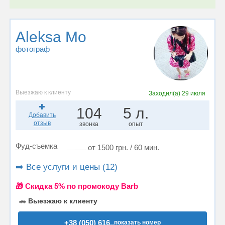
Aleksa Mo
фотограф
Выезжаю к клиенту
Заходил(а)
29 июля
104
5 л.
Добавить
отзыв
звонка
опыт
Фуд-съемка
от 1500 грн. / 60 мин.
➡️ Все услуги и цены (12)
🎁 Cкидка 5% по промокоду Barb
🚗
Выезжаю к клиенту
+38 (050) 616..
показать номер