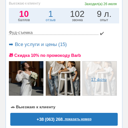
Выезжаю к клиенту
Заходил(а)
26 июля
10
1
102
9 л.
баллов
отзыв
звонка
опыт
Фуд-съемка
✔️
➡️ Все услуги и цены (15)
🎁 Cкидка 10% по промокоду Barb
17 фото
🚗
Выезжаю к клиенту
+38 (063) 268..
показать номер