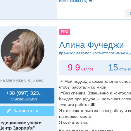
Все отзывы (3) ➡️
PRO
Алина Фучеджи
врач-косметолог
, косметолог-инъекц
9.9
15
баллов
отзыв
на Barb уже 6 л. 5 мес.
📌 Мой подход в косметологии основа
чтобы работали со мной.
+38 (097) 323..
📍Без спешки. Взвешенно и контрол
Каждая процедура — результат осоз
показать номер
техники работы 🎓
Записаться
Я отвечаю только за свою работу и 
на первое место.
Я сознательно...
едицинские услуги
Центр Здоров'я"