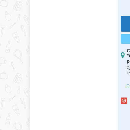
С
"
р
О
Г
С