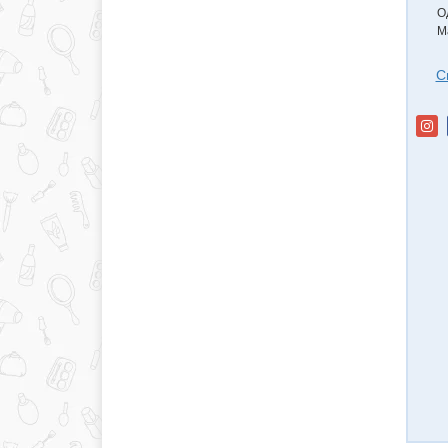
О
М
С