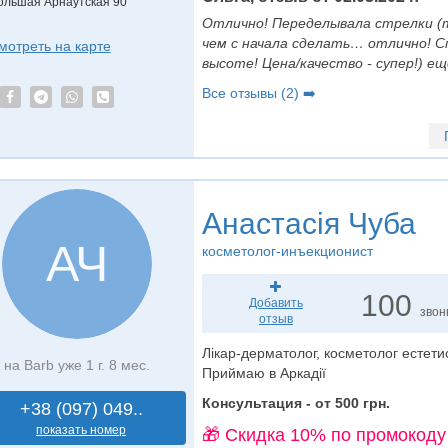
ольшая Арнаутская 90
Отлично! Переделывала стрелки (т
чем с начала сделать… отлично! С
мотреть на карте
высоте! Цена/качество - супер!) ещ
Все отзывы (2) ➡️
Анастасія Чуба
АЧ
косметолог-инъекционист
100
Добавить
звон
отзыв
Лікар-дерматолог, косметолог естетист
на Barb уже 1 г. 8 мес.
Приймаю в Аркадії
Консультация - от 500 грн.
+38 (097) 049..
показать номер
🎁 Cкидка 10% по промокоду