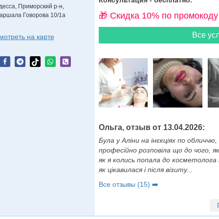
Консультация - бесплатно.
десса, Приморский р-н,
🎁 Cкидка 10% по промокоду
аршала Говорова 10/1а
Все усл
мотреть на карте
Ольга, отзыв от 13.04.2026:
Була у Аліни на інєкціях по обличчю,
професійно розповіла що до чого, я
як я колись попала до косметолога
як цікавилася і після візиту...
Все отзывы (15) ➡️