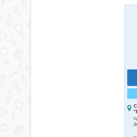
С
"
О
Д