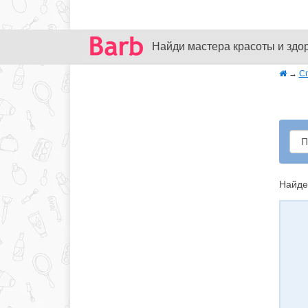
Найди мастера красоты и здо
→
С
Найде