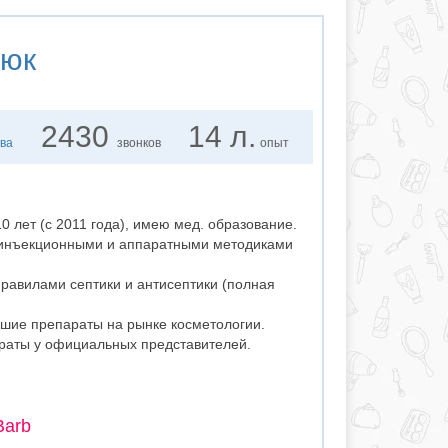
мюк
2430
14 л.
ва
звонков
опыт
0 лет (с 2011 года), имею мед. образование.
 инъекционными и аппаратными методиками
правилами септики и антисептики (полная
чшие препараты на рынке косметологии.
аты у официальных представителей.
Barb