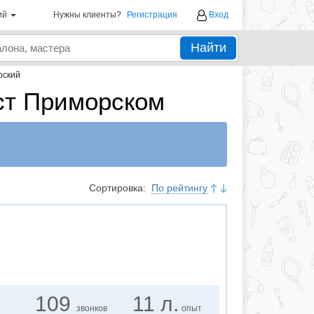
ий
Нужны клиенты?
Регистрация
Вход
Найти
рский
ст Приморском
Сортировка:
По рейтингу
109
11 л.
звонков
опыт