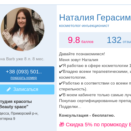
Наталия Гераси
косметолог-инъекционист
9.8
132
баллов
отзы
Давайте познакомимся!
на Barb уже 8 л. 8 мес.
Меня зовут Наталия
✔️Я работаю в сфере косметологии 1
+38 (093) 501..
✔️Владею всеми терапевтическими,
косметологии.
показать номер
✔️Работаю в соответствии со всеми 
стерильность).
Записаться
✔️В моем кабинете только самые лу
Покупаю сертифицированные препар
тудия красоты
Beauty space"
Подделки...
десса, Приморский р-н,
Консультация - бесплатно.
егтярна 9
🎁 Cкидка 5% по промокоду 