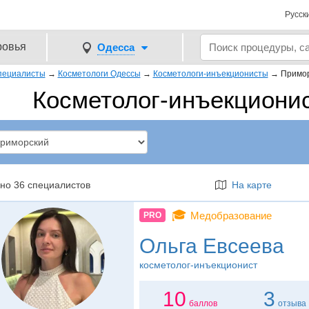
Русск
ровья
Одесса
пециалисты
→
Косметологи Одессы
→
Косметологи-инъекционисты
→
Примо
Косметолог-инъекциони
но 36 специалистов
На карте
🎓
Медобразование
PRO
Ольга Евсеева
косметолог-инъекционист
10
3
баллов
отзыва