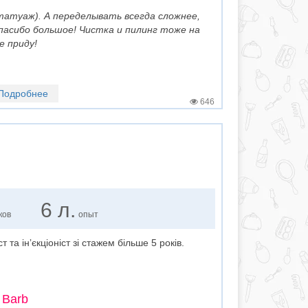
атуаж). А переделывать всегда сложнее,
пасибо большое! Чистка и пилинг тоже на
е приду!
Подробнее
646
6 л.
ков
опыт
 та інʼєкціоніст зі стажем більше 5 років.
 Barb