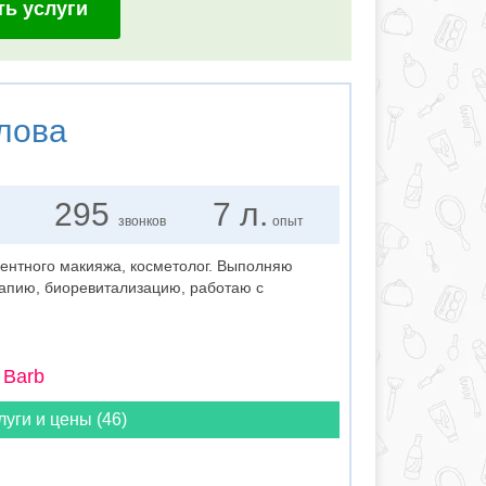
ть услуги
лова
295
7 л.
звонков
опыт
нтного макияжа, косметолог. Выполняю
рапию, биоревитализацию, работаю с
 Barb
луги и цены (46)