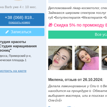
на Barb уже 4 г. 10 мес.
Дипломований лікар-косметолог, спеці
Займаюся широким спектром послуг в 
+38 (068) 818..
губ •Ботулінотерапія •Мезотерапія •Б
показать номер
🎁 Cкидка 5% по промокоду 
Записаться
Все ус
тудия красоты
Студия наращивания
есниц"
десса, Приморский р-н,
реческая площадь 1
мотреть на карте
Милена, отзыв от 26.10.2024:
Делала ламинирование у Оли☺️☺️В
находится на процедуре☺️ Обязате
выбирает мастера, или в поисках 
Оле👍👍