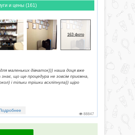
уги и цены (161)
163 фото
для маленьких дівчаток))) наша доця вже
 знає, що ще процедура не зовсім приємна,
кол) і тільки трішки всхліпнула)) щіро
Подробнее
88847