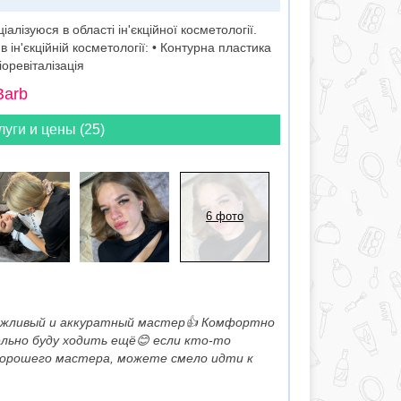
алізуюся в області ін'єкційної косметології.
ін'єкційній косметології: • Контурна пластика
іоревіталізація
Barb
луги и цены (25)
6 фото
ежливый и аккуратный мастер👍 Комфортно
льно буду ходить ещё😊 если кто-то
хорошего мастера, можете смело идти к