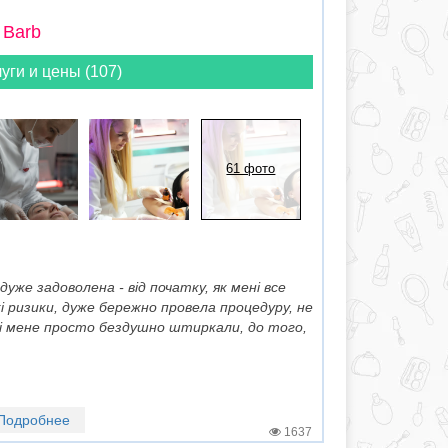
 Barb
уги и цены (107)
61 фото
 дуже задоволена - від початку, як мені все
кі ризики, дуже бережно провела процедуру, не
 і мене просто бездушно штиркали, до того,
Подробнее
1637