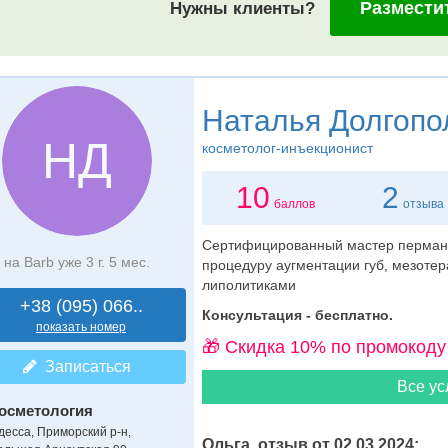
Размести
Нужны клиенты?
Наталья Долгопо
НД
косметолог-инъекционист
10
2
баллов
отзыва
Сертифицированный мастер пермане
на Barb уже 3 г. 5 мес.
процедуру аугментации губ, мезоте
липолитиками
+38 (095) 066..
Консультация - бесплатно.
показать номер
🎁 Cкидка 10% по промокоду
Записаться
Все ус
осметология
десса, Приморский р-н,
Ольга, отзыв от 02.03.2024: