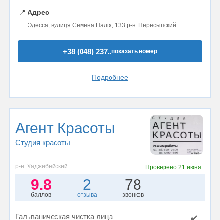
📍
Адрес
Одесса, вулиця Семена Палія, 133 р-н. Пересыпский
+38 (048) 237..
показать номер
Подробнее
Агент Красоты
Студия красоты
р-н. Хаджибейский
Проверено
21 июня
9.8
2
78
баллов
отзыва
звонков
Гальваническая чистка лица
✔️