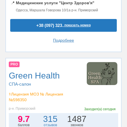
📍
Медицинские услуги "Центр Здоров'я"
Одесса, Маршала Говорова 10/1а р-н. Приморский
+38 (097) 323..
показать номер
Подробнее
PRO
Green Health
СПА-салон
⚕️Лицензия МОЗ № Лицензия
№598350
р-н. Приморский
Заходил(а)
сегодня
9.7
315
1487
баллов
отзывов
звонков