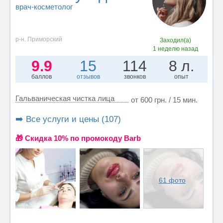
врач-косметолог
р-н. Приморский
Заходил(а)
1 неделю назад
9.9
15
114
8 л.
баллов
отзывов
звонков
опыт
Гальваническая чистка лица
от 600 грн. / 15 мин.
➡️ Все услуги и цены (107)
🎁 Cкидка 10% по промокоду Barb
61 фото