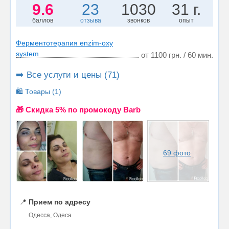
9.6
23
1030
31 г.
баллов
отзыва
звонков
опыт
Ферментотерапия enzim-oxy
system
от 1100 грн. / 60 мин.
➡️ Все услуги и цены (71)
🛍️ Товары (1)
🎁 Cкидка 5% по промокоду Barb
69 фото
📍
Прием по адресу
Одесса, Одеса