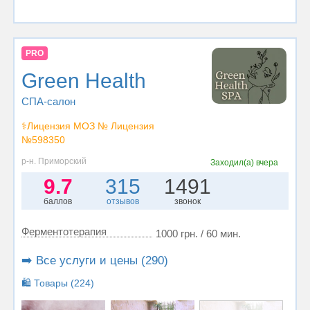
PRO
Green Health
СПА-салон
⚕️Лицензия МОЗ № Лицензия
№598350
р-н. Приморский
Заходил(а)
вчера
9.7
315
1491
баллов
отзывов
звонок
Ферментотерапия
1000 грн. / 60 мин.
➡️ Все услуги и цены (290)
🛍️ Товары (224)