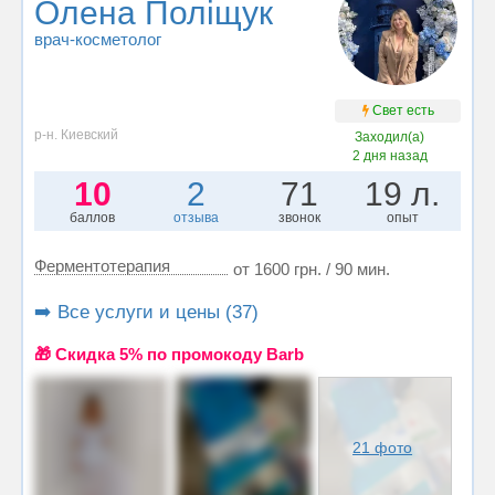
Олена Поліщук
врач-косметолог
Свет есть
р-н. Киевский
Заходил(а)
2 дня назад
10
2
71
19 л.
баллов
отзыва
звонок
опыт
Ферментотерапия
от 1600 грн. / 90 мин.
➡️ Все услуги и цены (37)
🎁 Cкидка 5% по промокоду Barb
21 фото