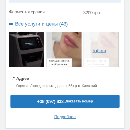
Ферментотерапия
3200 грн.
➡️ Все услуги и цены (43)
5 фото
📍
Адрес
Одесса, Люстдорфська дорога, 55к р-н. Киевский
+38 (097) 833..
показать номер
Подробнее