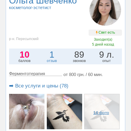
Ольга Шевченко
косметолог-эстетист
Свет есть
р-н. Пересыпский
Заходил(а)
5 дней назад
10
1
89
9 л.
баллов
отзыв
звонков
опыт
Ферментотерапия
от 800 грн. / 60 мин.
➡️ Все услуги и цены (78)
14 фото