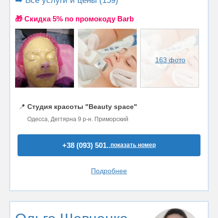
➡️ Все услуги и цены (159)
🎁 Cкидка 5% по промокоду Barb
163 фото
📍
Студия красоты "Beauty space"
Одесса, Дегтярна 9 р-н. Приморский
+38 (093) 501..
показать номер
Подробнее