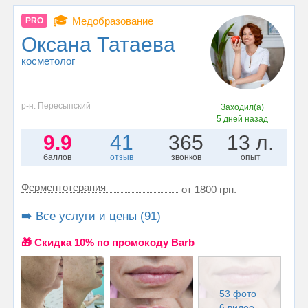
🎓
Медобразование
PRO
Оксана Татаева
косметолог
р-н. Пересыпский
Заходил(а)
5 дней назад
9.9
41
365
13 л.
баллов
отзыв
звонков
опыт
Ферментотерапия
от 1800 грн.
➡️ Все услуги и цены (91)
🎁 Cкидка 10% по промокоду Barb
53 фото
6 видео