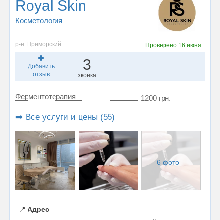
Royal Skin
Косметология
р-н. Приморский
Проверено
16 июня
3
Добавить
отзыв
звонка
Ферментотерапия
1200 грн.
➡️ Все услуги и цены (55)
6 фото
📍
Адрес