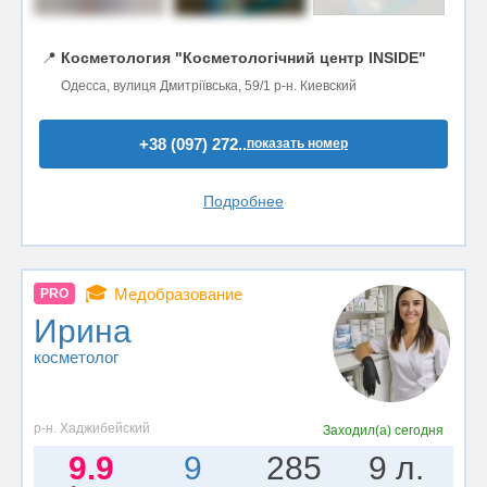
📍
Косметология "Косметологічний центр INSIDE"
Одесса, вулиця Дмитріївська, 59/1 р-н. Киевский
+38 (097) 272..
показать номер
Подробнее
🎓
Медобразование
PRO
Ирина
косметолог
р-н. Хаджибейский
Заходил(а)
сегодня
9.9
9
285
9 л.