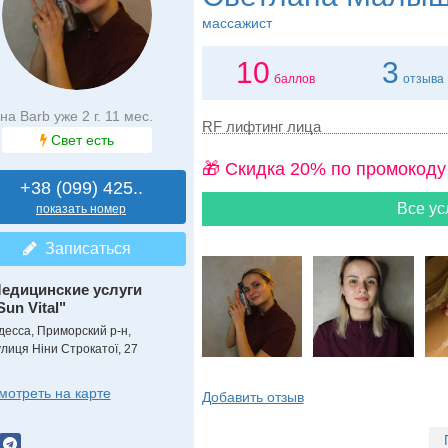
массажист
10
3
баллов
отзыва
на Barb уже 2 г. 11 мес.
RF лифтинг лица
Свет есть
🎁 Cкидка 20% по промокоду
+38 (099) 425..
Все ус
показать номер
Записаться
едицинские услуги
Sun Vital"
десса, Приморский р-н,
улиця Ніни Строкатої, 27
мотреть на карте
Добавить отзыв