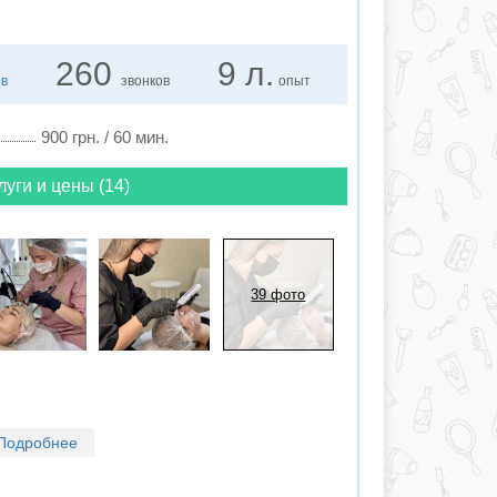
260
9 л.
ов
звонков
опыт
900 грн. / 60 мин.
луги и цены (14)
39 фото
Подробнее