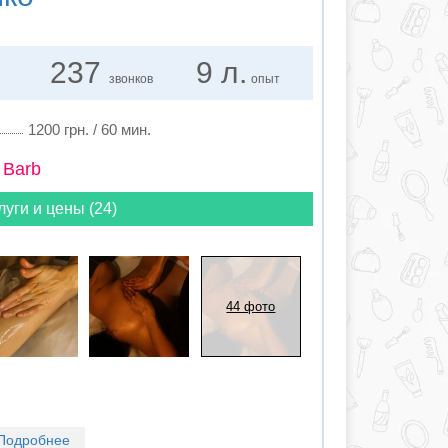
237
9 л.
звонков
опыт
1200 грн. / 60 мин.
 Barb
луги и цены (24)
44 фото
Подробнее