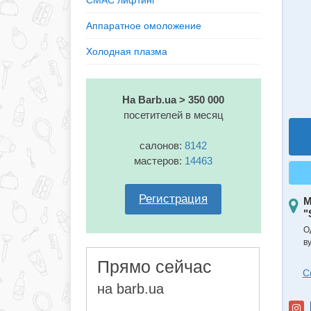
СМАС лифтинг
Аппаратное омоложение
Холодная плазма
На Barb.ua > 350 000
посетителей в месяц
салонов:
8142
мастеров:
14463
Регистрация
М
"
О
в
Прямо сейчас
С
на barb.ua