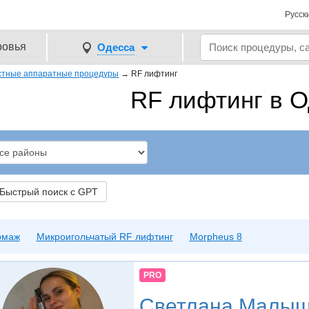
Русск
ровья
Одесса
стные аппаратные процедуры
→
RF лифтинг
RF лифтинг в О
ыстрый поиск с GPT
рмаж
Микроигольчатый RF лифтинг
Morpheus 8
PRO
Светлана Малыш