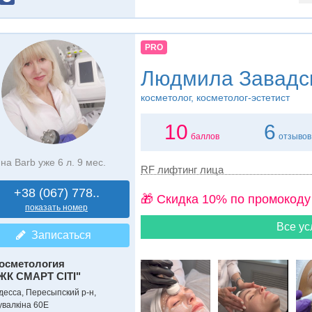
PRO
Людмила Завадс
косметолог, косметолог-эстетист
10
6
баллов
отзывов
на Barb уже 6 л. 9 мес.
RF лифтинг лица
+38 (067) 778..
🎁 Cкидка 10% по промокоду
показать номер
Все ус
Записаться
осметология
ЖК СМАРТ СІТІ"
десса, Пересыпский р-н,
увалкіна 60Е