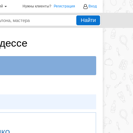
ий
Нужны клиенты?
Регистрация
Вход
Найти
дессе
ко