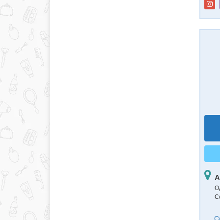
А
О
С
С