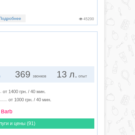
Подробнее
45200
369
13 л.
в
звонков
опыт
от 1400 грн. / 40 мин.
от 1000 грн. / 40 мин.
 Barb
луги и цены (91)