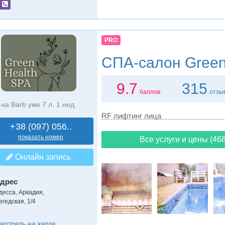
PRO
СПА-салон
Green
9.7
315
баллов
отзы
на Barb уже 7 л. 1 нед.
RF лифтинг лица
+38 (097) 056..
показать номер
Все услуги и цены (468
Онлайн запись
дрес
десса, Аркадия
,
егедская, 1/4
мотреть на карте