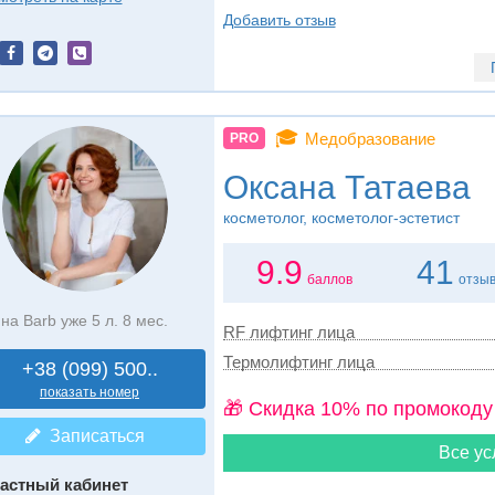
Добавить отзыв
🎓
Медобразование
PRO
Оксана Татаева
косметолог, косметолог-эстетист
9.9
41
баллов
отзы
на Barb уже 5 л. 8 мес.
RF лифтинг лица
Термолифтинг лица
+38 (099) 500..
показать номер
🎁 Cкидка 10% по промокоду
Записаться
Все ус
астный кабинет