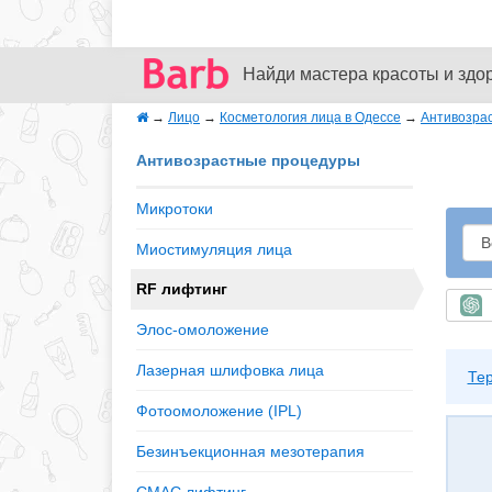
Найди мастера красоты и здо
→
Лицо
→
Косметология лица в Одессе
→
Антивозра
Антивозрастные процедуры
Микротоки
Миостимуляция лица
RF лифтинг
Б
Элос-омоложение
Лазерная шлифовка лица
Те
Фотоомоложение (IPL)
Безинъекционная мезотерапия