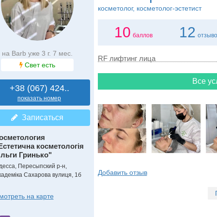
косметолог, косметолог-эстетист
10
12
баллов
отзыв
на Barb уже 3 г. 7 мес.
RF лифтинг лица
Свет есть
Все ус
+38 (067) 424..
показать номер
Записаться
осметология
Естетична косметологія
льги Гринько"
десса, Пересыпский р-н,
Добавить отзыв
кадеміка Сахарова вулиця, 1б
мотреть на карте