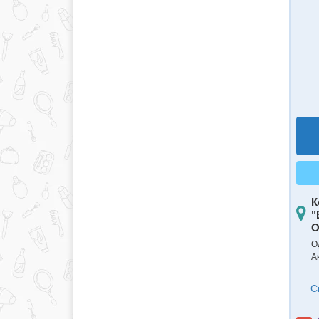
К
"
О
О
А
С