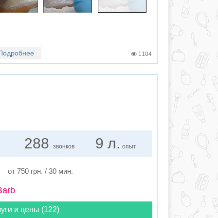
Подробнее
1104
288
9 л.
звонков
опыт
от 750 грн. / 30 мин.
Barb
уги и цены (122)