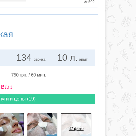
502
кая
134
10 л.
звонка
опыт
750 грн. / 60 мин.
 Barb
луги и цены (19)
32 фото