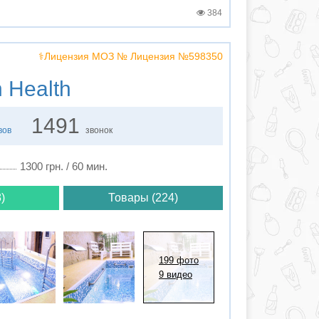
384
⚕️Лицензия МОЗ № Лицензия №598350
 Health
1491
вов
звонок
1300 грн. / 60 мин.
)
Товары (224)
199 фото
9 видео