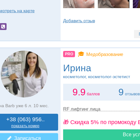
мотреть на карте
Добавить отзыв
🎓
Медобразование
PRO
Ирина
косметолог, косметолог-эстетист
9.9
9
баллов
отзывов
на Barb уже 6 л. 10 мес.
RF лифтинг лица
+38 (063) 956..
🎁 Cкидка 5% по промокоду 
показать номер
Все усл
Записаться