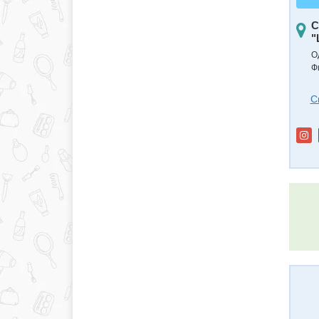
С
"
О
Ф
С