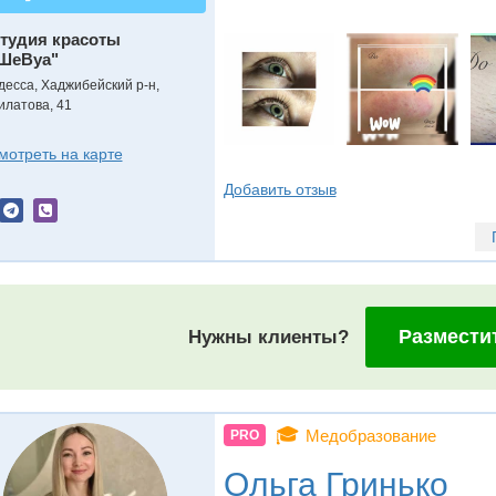
тудия красоты
ШеВуа"
десса, Хаджибейский р-н,
илатова, 41
мотреть на карте
Добавить отзыв
Размести
Нужны клиенты?
🎓
Медобразование
PRO
Ольга Гринько