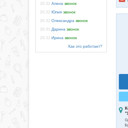
20:32
Алена
звонок
20:32
Юлия
звонок
20:32
Олександра
звонок
20:31
Дарина
звонок
20:31
Ирина
звонок
К
"
О
Б