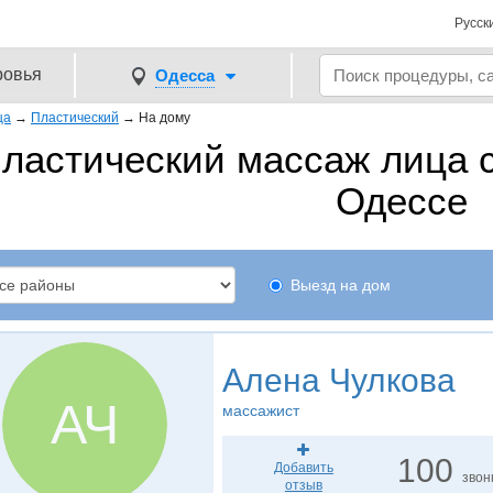
Русск
ровья
Одесса
ца
→
Пластический
→
На дому
ластический массаж лица с
Одессе
Выезд на дом
Алена Чулкова
АЧ
массажист
100
Добавить
звон
отзыв