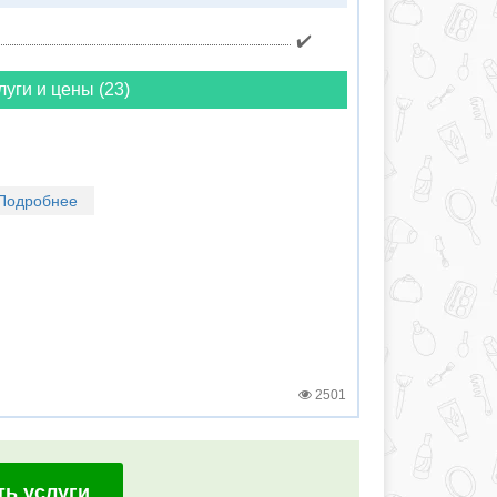
✔️
луги и цены (23)
Подробнее
2501
ть услуги