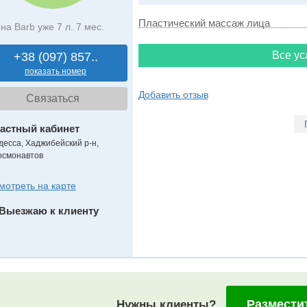
Пластический массаж лица
на Barb уже 7 л. 7 мес.
Все ус
+38 (097) 857..
показать номер
Добавить отзыв
Связаться
астный кабинет
десса, Хаджибейский р-н,
осмонавтов
мотреть на карте
Выезжаю к клиенту
Размести
Нужны клиенты?