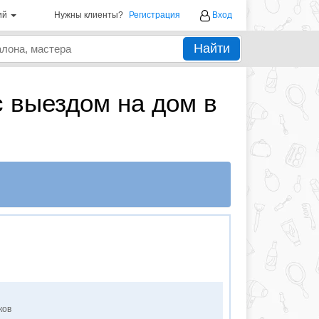
ий
Нужны клиенты?
Регистрация
Вход
Найти
 выездом на дом в
ков