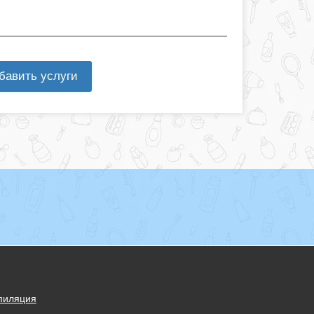
бавить услуги
пиляция