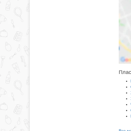
Плас
Все м