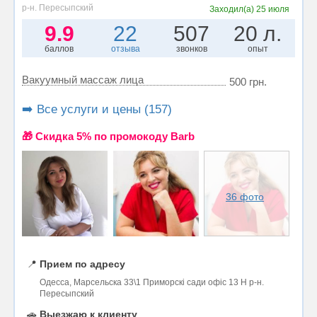
р-н. Пересыпский
Заходил(а)
25 июля
9.9
22
507
20 л.
баллов
отзыва
звонков
опыт
Вакуумный массаж лица
500 грн.
➡️ Все услуги и цены (157)
🎁 Cкидка 5% по промокоду Barb
36 фото
📍
Прием по адресу
Одесса, Марсельска 33\1 Приморскі сади офіс 13 Н р-н.
Пересыпский
🚗
Выезжаю к клиенту