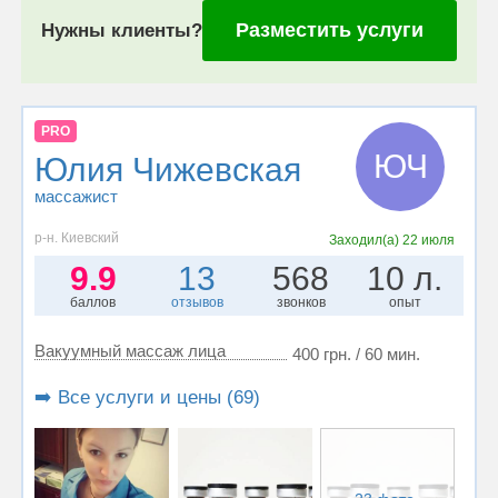
Разместить услуги
Нужны клиенты?
PRO
ЮЧ
Юлия Чижевская
массажист
р-н. Киевский
Заходил(а)
22 июля
9.9
13
568
10 л.
баллов
отзывов
звонков
опыт
Вакуумный массаж лица
400 грн. / 60 мин.
➡️ Все услуги и цены (69)