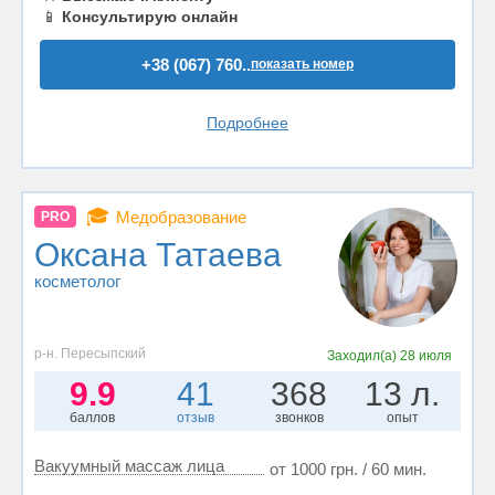
📱
Консультирую онлайн
+38 (067) 760..
показать номер
Подробнее
🎓
Медобразование
PRO
Оксана Татаева
косметолог
р-н. Пересыпский
Заходил(а)
28 июля
9.9
41
368
13 л.
баллов
отзыв
звонков
опыт
Вакуумный массаж лица
от 1000 грн. / 60 мин.