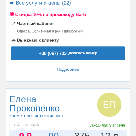
➡️ Все услуги и цены (22)
🎁 Cкидка 10% по промокоду Barb
📍
Частный кабинет
Одесса, Солнечная 8 р-н. Приморский
🚗
Выезжаю к клиенту
+38 (067) 733..
показать номер
Подробнее
Елена
ЕП
Прокопенко
косметолог-инъекционист
р-н. Франковский
Заходил(а)
9 апреля
9.9
90
375
12 л.