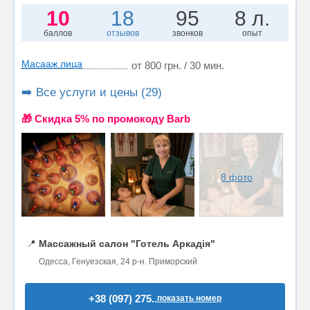
10
18
95
8 л.
баллов
отзывов
звонков
опыт
Масааж лица
от 800 грн. / 30 мин.
➡️ Все услуги и цены (29)
🎁 Cкидка 5% по промокоду Barb
8 фото
📍
Массажный салон "Готель Аркадія"
Одесса, Генуезская, 24 р-н. Приморский
+38 (097) 275..
показать номер