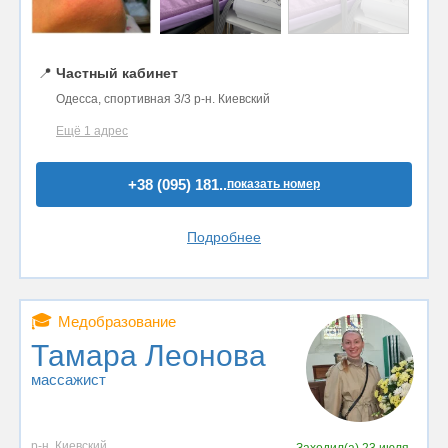
📍
Частный кабинет
Одесса, спортивная 3/3 р-н. Киевский
Ещё 1 адрес
+38 (095) 181..
показать номер
Подробнее
🎓
Медобразование
Тамара Леонова
массажист
р-н. Киевский
Заходил(а)
23 июля