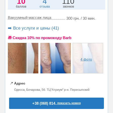
10
4
110
баллов
отзыва
звонков
Вакуумный массаж лица
300 грн. / 30 мин.
➡️ Все услуги и цены (41)
🎁 Cкидка 10% по промокоду Barb
4 фото
📍
Адрес
Одесса, Бочарова, 56. ТЦ"Атриум" р-н. Пересыпский
+38 (068) 814..
показать номер