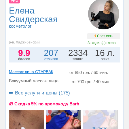
PRO
Елена
Свидерская
косметолог
Свет есть
р-н. Хаджибейский
Заходил(а)
вчера
9.9
207
2334
16 л.
баллов
отзывов
звонка
опыт
Массаж лица СТАРВАК
от 850 грн. / 60 мин.
Вакуумный массаж лица
от 700 грн. / 40 мин.
➡️ Все услуги и цены (175)
🎁 Cкидка 5% по промокоду Barb
36 фото