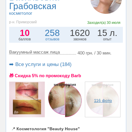
Грабовская
косметолог
р-н. Приморский
Заходил(а)
30 июля
10
258
1620
15 л.
баллов
отзывов
звонков
опыт
Вакуумный массаж лица
400 грн. / 30 мин.
➡️ Все услуги и цены (184)
🎁 Cкидка 5% по промокоду Barb
116 фото
📍
Косметология "Beauty House"