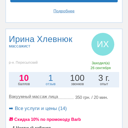
Подробнее
Ирина Хлевнюк
ИХ
массажист
р-н. Пересыпский
Заходил(а)
26 сентября
10
1
100
3 г.
баллов
отзыв
звонков
опыт
Вакуумный массаж лица
350 грн. / 20 мин.
➡️ Все услуги и цены (14)
🎁 Cкидка 10% по промокоду Barb
📍
Частный кабинет