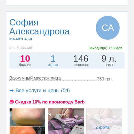
София
СА
Александрова
косметолог
р-н. Киевский
Заходил(а)
15 июля
10
1
146
9 л.
баллов
отзыв
звонков
опыт
Вакуумный массаж лица
350 грн.
➡️ Все услуги и цены (54)
🎁 Cкидка 10% по промокоду Barb
2 фото