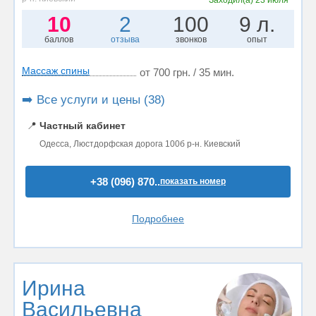
10
2
100
9 л.
баллов
отзыва
звонков
опыт
Массаж спины
от 700 грн. / 35 мин.
➡️ Все услуги и цены (38)
📍
Частный кабинет
Одесса, Люстдорфская дорога 100б р-н. Киевский
+38 (096) 870..
показать номер
Подробнее
Ирина
Васильевна