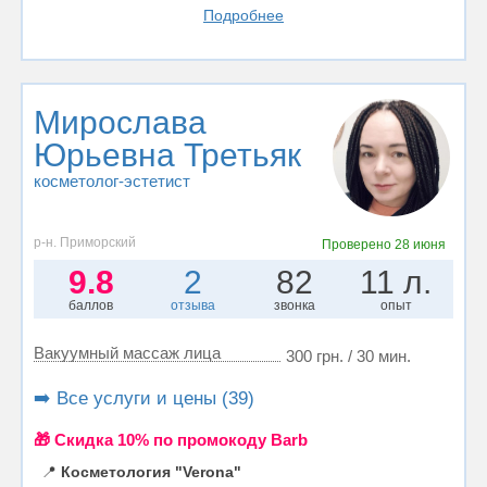
Подробнее
Мирослава
Юрьевна Третьяк
косметолог-эстетист
р-н. Приморский
Проверено
28 июня
9.8
2
82
11 л.
баллов
отзыва
звонка
опыт
Вакуумный массаж лица
300 грн. / 30 мин.
➡️ Все услуги и цены (39)
🎁 Cкидка 10% по промокоду Barb
📍
Косметология "Verona"