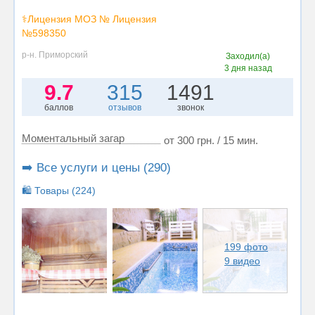
⚕️Лицензия МОЗ № Лицензия
№598350
р-н. Приморский
Заходил(а)
3 дня назад
9.7
315
1491
баллов
отзывов
звонок
Моментальный загар
от 300 грн. / 15 мин.
➡️ Все услуги и цены (290)
🛍️ Товары (224)
199 фото
9 видео