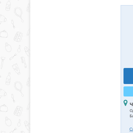
Ч
О
Б
С