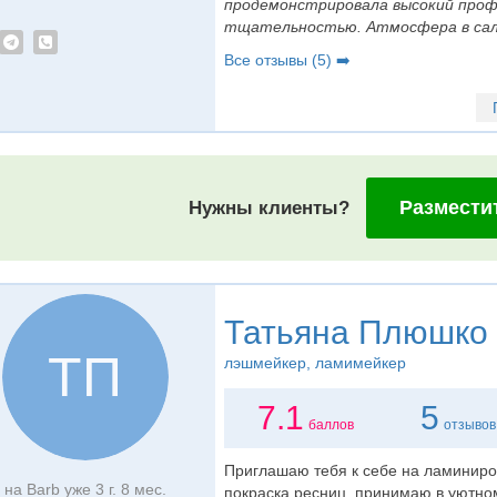
продемонстрировала высокий проф
тщательностью. Атмосфера в сало
Все отзывы (5) ➡️
Размести
Нужны клиенты?
Татьяна Плюшко
ТП
лэшмейкер
, ламимейкер
7.1
5
баллов
отзывов
Приглашаю тебя к себе на ламиниров
на Barb уже 3 г. 8 мес.
покраска ресниц, принимаю в уютном