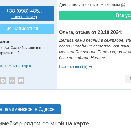
Для записи писать в телеграмм 🤗
+38 (098) 485..
Все ус
показать номер
Записаться
Ольга, отзыв от 23.10.2024:
Делала лами ресниц в сентябре, вп
алон
глаза и следа не осталось от лами
десса, Хаджибейский р-н,
месяца! Позвонила Тане и сфоткал
арненская 3
бы я не ходила! Нанеся...
мотреть на карте
Все отзывы (5) ➡️
е ламимейкеры в Одессе
мейкер рядом со мной на карте