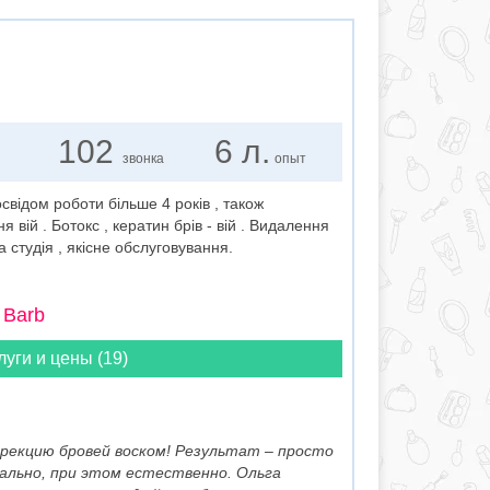
102
6 л.
звонка
опыт
свідом роботи більше 4 років , також
ій . Ботокс , кератин брів - вій . Видалення
 студія , якісне обслуговування.
 Barb
луги и цены (19)
рекцию бровей воском! Результат – просто
ально, при этом естественно. Ольга