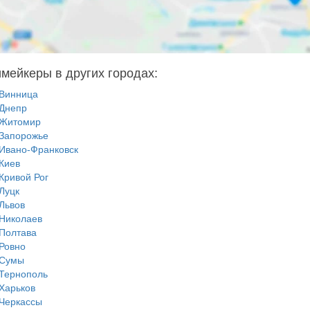
мейкеры в других городах:
Винница
Днепр
Житомир
Запорожье
Ивано-Франковск
Киев
Кривой Рог
Луцк
Львов
Николаев
Полтава
Ровно
Сумы
Тернополь
Харьков
Черкассы