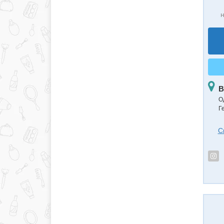
н
В
О
Ге
С