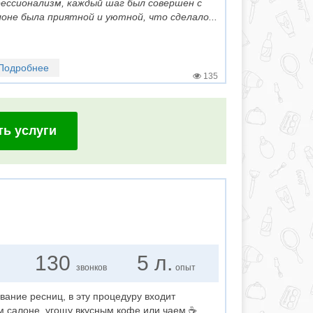
ессионализм, каждый шаг был совершен с
не была приятной и уютной, что сделало...
Подробнее
135
ть услуги
130
5 л.
звонков
опыт
ание ресниц, в эту процедуру входит
 салоне, угощу вкусным кофе или чаем ☕️