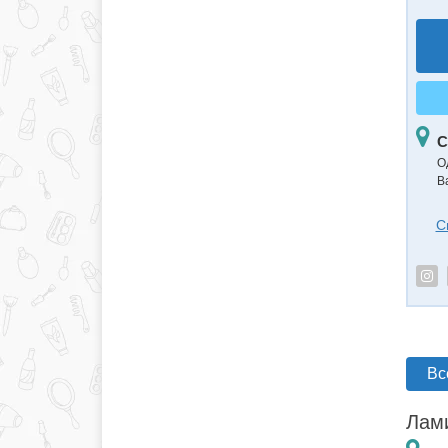
С
О
В
С
Вс
Лами