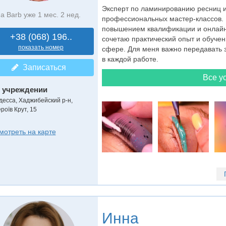
Эксперт по ламинированию ресниц и
а Barb уже 1 мес. 2 нед.
профессиональных мастер-классов.
повышением квалификации и онлайн-
+38 (068) 196..
сочетаю практический опыт и обучен
показать номер
сфере. Для меня важно передавать 
в каждой работе.
Записаться
Все ус
 учреждении
десса, Хаджибейский р-н,
роїв Крут, 15
мотреть на карте
Инна