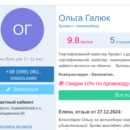
Ольга Галюк
ОГ
бровист
, ламимейкер
9.8
5
баллов
отзывов
Сертифікований майстер бровіст з до
на Barb уже 3 г. 11 мес.
сертифікований майстер ламінування в
зайвого волосся на обличчі. Затишна
+38 (099) 081..
Консультация - бесплатно.
показать номер
🎁 Cкидка 10% по промокоду
Записаться
Все ус
астный кабинет
десса, Хаджибейский р-н,
Елена, отзыв от 27.12.2024:
абаджаняна 68
Благодарю Ольгу за волшебную кор
удивительный. Брови выглядят иде
мотреть на карте