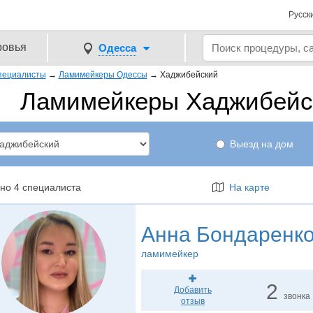
Русск
ровья
Одесса
пециалисты
→
Ламимейкеры Одессы
→
Хаджибейский
Ламимейкеры Хаджибейск
Выезд на дом
но 4 специалиста
На карте
Анна Бондаренк
ламимейкер
2
Добавить
звонка
отзыв