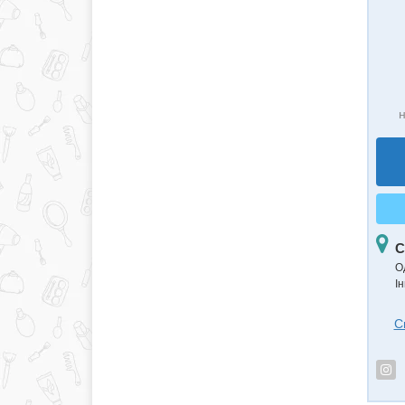
н
С
О
Ін
С