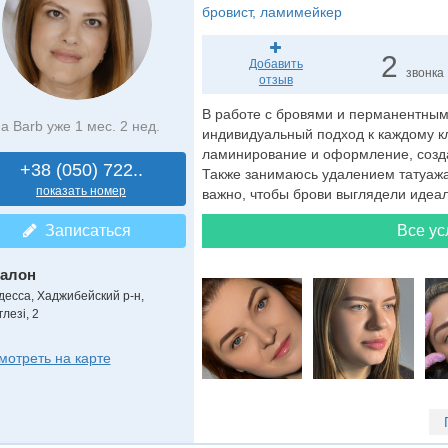
бровист
, ламимейкер
2
Добавить
звонка
отзыв
В работе с бровями и перманентным
а Barb уже 1 мес. 2 нед.
индивидуальный подход к каждому к
ламинирование и оформление, созда
+38 (050) 722..
Также занимаюсь удалением татуажа
показать номер
важно, чтобы брови выглядели идеал
Записаться
Все ус
алон
десса, Хаджибейский р-н,
глезі, 2
мотреть на карте