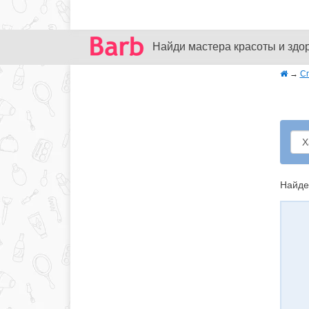
Найди мастера красоты и здо
→
С
Найде