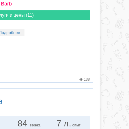
 Barb
луги и цены (11)
Подробнее
138
а
84
7 л.
звонка
опыт