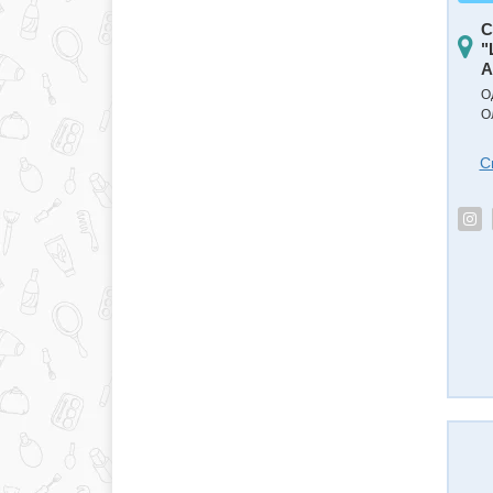
С
"
А
О
О
С