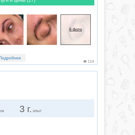
луги и цены (17)
6 фото
Подробнее
124
3 г.
нок
опыт