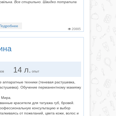
овільна. Все стирильно. Швидко потрапила
Подробнее
20885
ина
14 л.
ков
опыт
е аппаратные техники (теневая растушевка,
астушевка). Обучение перманентному макияжу
 Мира.
анные красители для татуажа губ, бровей.
профессиональную консультацию и выбор
алкиваясь от пожеланий, цвета кожи, волос и