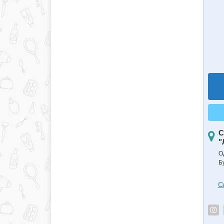
С
"
О
Б
С