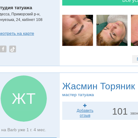
Все ус
тудия татуажа
десса, Приморский р-н,
нуезька, 24, кабінет 108
мотреть на карте
Жасмин Торяник
ЖТ
мастер татуажа
101
Добавить
зво
отзыв
на Barb уже 1 г. 4 мес.