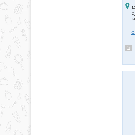
С
О
Ге
С