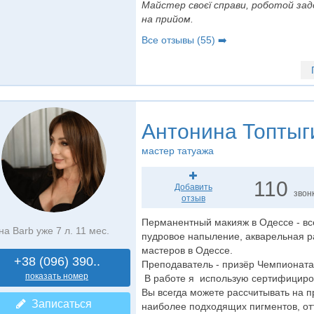
Майстер своєї справи, роботой зад
на прийом.
Все отзывы (55) ➡️
Антонина Топтыг
мастер татуажа
110
Добавить
звон
отзыв
Перманентный макияж в Одессе - вс
на Barb уже 7 л. 11 мес.
пудровое напыление, акварельная р
мастеров в Одессе.
+38 (096) 390..
Преподаватель - призёр Чемпионата
показать номер
В работе я использую сертифициров
Вы всегда можете рассчитывать на 
Записаться
наиболее подходящих пигментов, отт