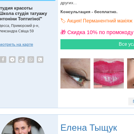
других...
тудия красоты
Консультация - бесплатно.
Школа студія татуажу
нтоніни Топтигіної"
🏷️ Акция! Перманентний макіяж 
десса, Приморский р-н,
лександра Свіща 59
🎁 Cкидка 10% по промокоду
Все ус
мотреть на карте
Елена Тыщук