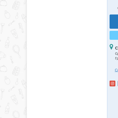
С
О
Г
С