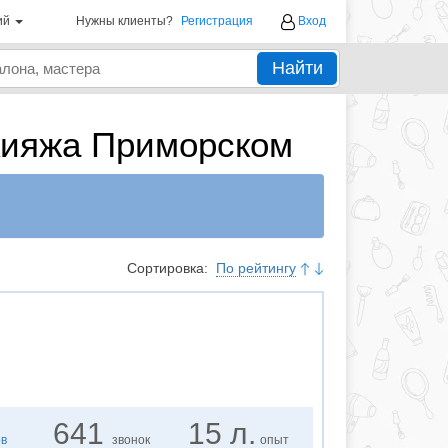
ий
Нужны клиенты?
Регистрация
Вход
Найти
кияжа Приморском
Сортировка:
По рейтингу
641
15 л.
ов
звонок
опыт