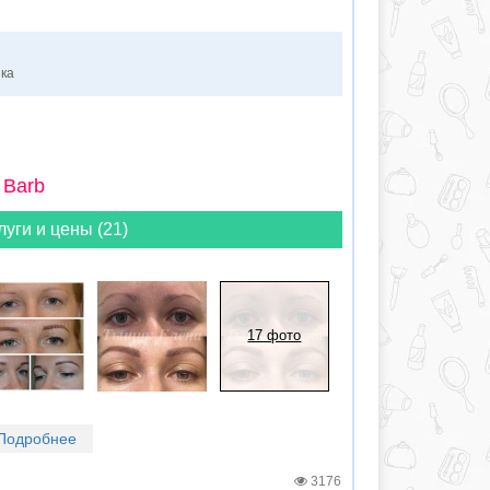
нка
 Barb
луги и цены (21)
17 фото
Подробнее
3176