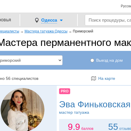
Русск
ровья
Одесса
пециалисты
→
Мастера татуажа Одессы
→
Приморский
Мастера перманентного ма
Выезд на дом
но 56 специалистов
На карте
PRO
Эва Финьковская
мастер татуажа
9.9
55
баллов
отзыв