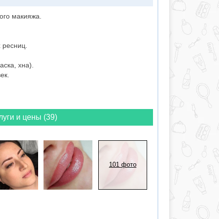
го макияжа.
 ресниц.
ска, хна).
ек.
луги и цены (39)
101 фото