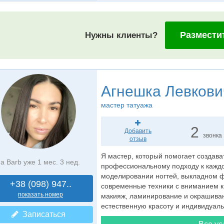
Размести
Нужны клиенты?
Агнешка Левкови
мастер татуажа
2
Добавить
звонка
отзыв
Я мастер, который помогает создава
а Barb уже 1 мес. 3 нед.
профессиональному подходу к кажд
моделировании ногтей, выкладном ф
+38 (098) 947..
современные техники с вниманием 
показать номер
макияж, ламинирование и окрашиван
естественную красоту и индивидуаль
Записаться