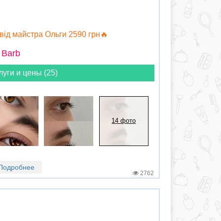
від майстра Ольги 2590 грн🔥
 Barb
луги и цены (25)
14 фото
Подробнее
2762