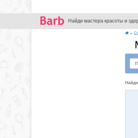
Найди мастера красоты и здо
→
С
Найде