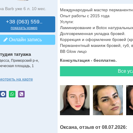
на Barb уже 6 л. 10 мес.
Международный мастер перманентно
Опыт работы с 2015 года
+38 (063) 559..
Услуги:
Ламинирование и Botox натуральных
показать номер
Долговременная укладка бровей.
Онлайн запись
Коррекция и оформление бровей (кра
Перманентный макияж бровей, губ, в
BB Glow лицо
тудия татуажа
Консультация - бесплатно.
десса, Приморский р-н,
реческая площадь, 1
Все ус
мотреть на карте
Оксана, отзыв от 08.07.2026: