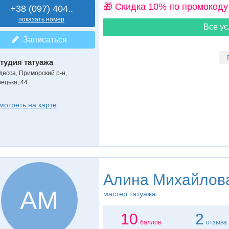
🎁 Cкидка 10% по промокоду
+38 (097) 404..
показать номер
Все ус
Записаться
тудия татуажа
десса, Приморский р-н,
рецька, 44
мотреть на карте
Алина Михайлов
АМ
мастер татуажа
10
2
баллов
отзыва