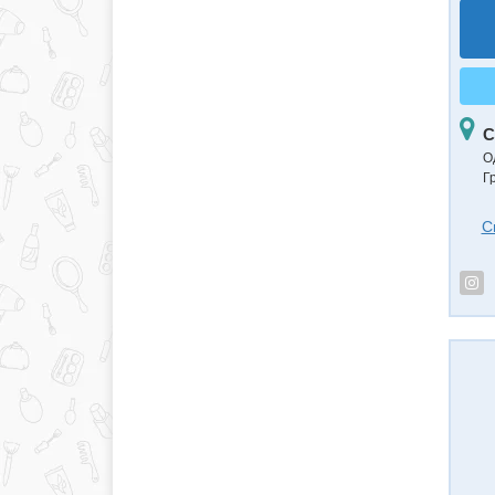
С
О
Г
С