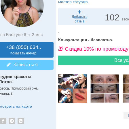
мастер татуажа
102
Добавить
зво
отзыв
.
на Barb уже 8 л. 2 мес.
Консультация - бесплатно.
+38 (050) 634..
🎁 Cкидка 10% по промокоду
показать номер
Все ус
Записаться
тудия красоты
Лотос"
десса, Приморский р-н,
унина, 3
мотреть на карте