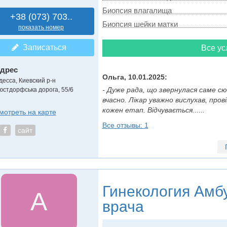
Биопсия влагалища
+38 (073) 703..
Биопсия шейки матки
показать номер
Записаться
Все ус
дрес
Ольга, 10.01.2025:
десса, Киевский р-н
- Дуже рада, що звернулася саме с
юстдорфська дорога, 55/6
вчасно. Лікар уважно вислухав, про
кожен етап. Відчувається......
мотреть на карте
Все отзывы: 1
сайт
Гинекология
Амбу
А
врача