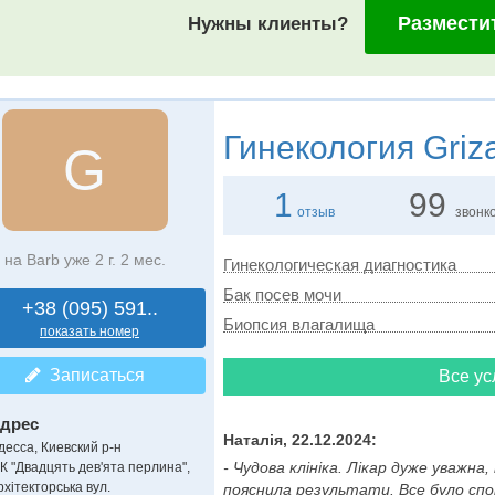
Размести
Нужны клиенты?
Гинекология
Griza
G
1
99
отзыв
звонк
на Barb уже 2 г. 2 мес.
Гинекологическая диагностика
Бак посев мочи
+38 (095) 591..
Биопсия влагалища
показать номер
Записаться
Все ус
дрес
Наталія, 22.12.2024:
десса, Киевский р-н
- Чудова клініка. Лікар дуже уважна
К "Двадцять дев'ята перлина",
рхітекторська вул.
пояснила результати. Все було спок