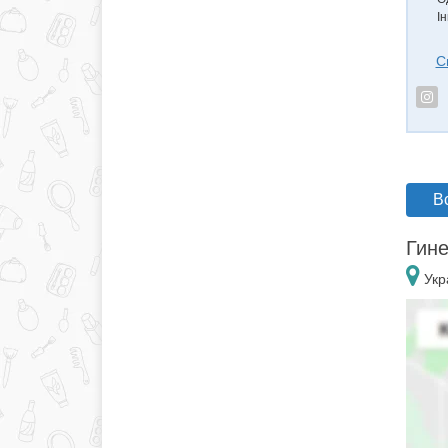
Ін
С
В
Гине
Укр