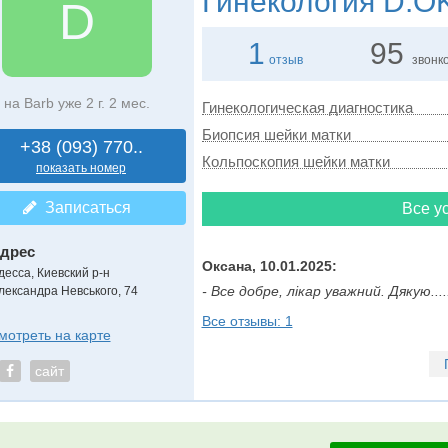
Гинекология
D.O
D
1
95
отзыв
звонк
на Barb уже 2 г. 2 мес.
Гинекологическая диагностика
Биопсия шейки матки
+38 (093) 770..
Кольпоскопия шейки матки
показать номер
Записаться
Все ус
дрес
Оксана, 10.01.2025:
десса, Киевский р-н
- Все добре, лікар уважний. Дякую.....
лександра Невського, 74
Все отзывы: 1
мотреть на карте
сайт