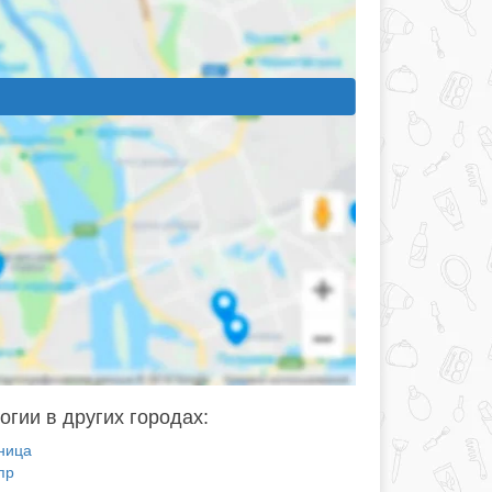
огии в других городах:
ница
пр