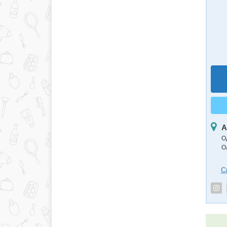
А
О
О
С