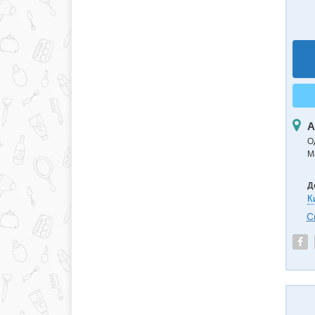
А
О
М
Д
К
С