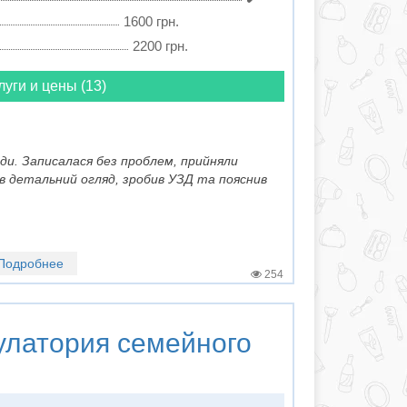
1600 грн.
2200 грн.
луги и цены (13)
юди. Записалася без проблем, прийняли
вів детальний огляд, зробив УЗД та пояснив
Подробнее
254
латория семейного