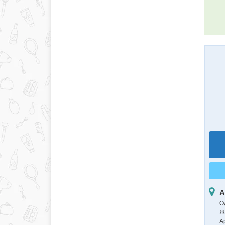
А
О
Ж
А