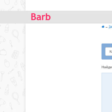
→
Зд
Найде