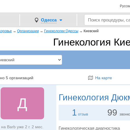
Русск
Одесса
оровье
→
Организации
→
Гинекологии Одессы
→
Киевский
Гинекология Ки
но 5 организаций
На карте
Гинекология
Дюк
Д
1
99
отзыв
звонк
на Barb уже 2 г. 2 мес.
Гинекологическая диагностика