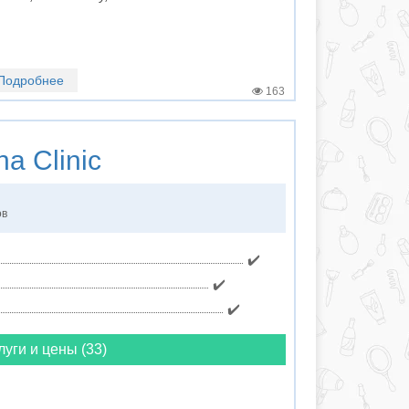
Подробнее
163
a Clinic
ов
✔️
✔️
✔️
луги и цены (33)