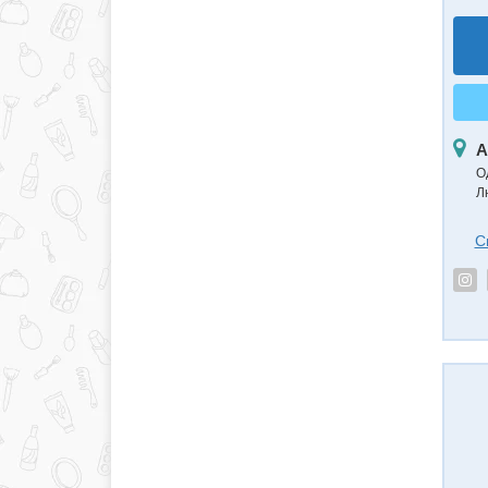
А
О
Л
С