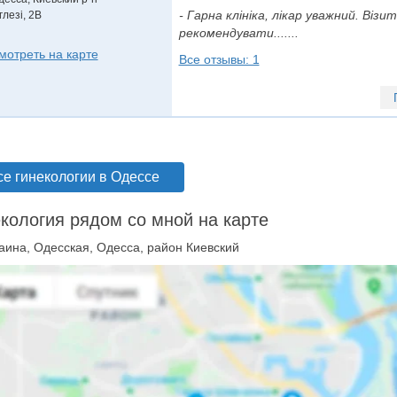
- Гарна клініка, лікар уважний. Ві
глезі, 2В
рекомендувати.......
мотреть на карте
Все отзывы: 1
се гинекологии в Одессе
кология рядом со мной на карте
аина, Одесская, Одесса, район Киевский