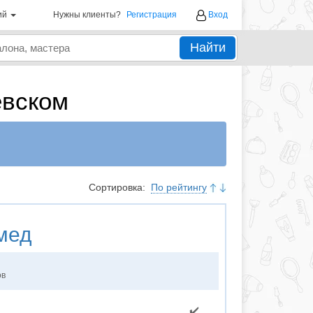
ий
Нужны клиенты?
Регистрация
Вход
Найти
евском
Сортировка:
По рейтингу
мед
ов
✔️