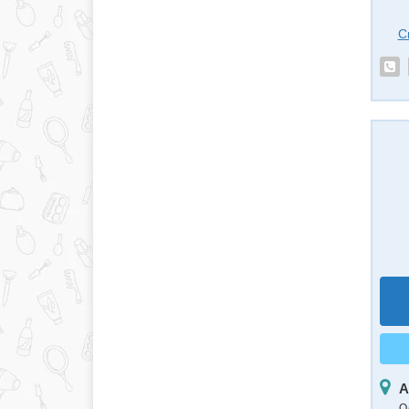
С
А
О