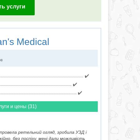
ть услуги
n's Medical
ов
✔️
✔️
✔️
луги и цены (31)
, провела ретельний огляд, зробила УЗД і
ійно, без поспіху, мені дали можливість