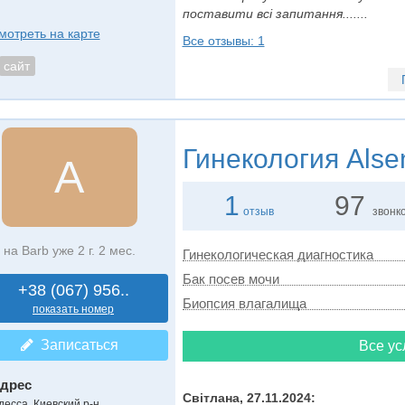
поставити всі запитання.......
мотреть на карте
Все отзывы: 1
сайт
Гинекология
Alsen
A
1
97
отзыв
звонк
на Barb уже 2 г. 2 мес.
Гинекологическая диагностика
Бак посев мочи
+38 (067) 956..
Биопсия влагалища
показать номер
Записаться
Все ус
дрес
Світлана, 27.11.2024:
десса, Киевский р-н