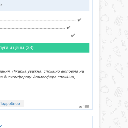
ов
✔️
✔️
✔️
луги и цены (38)
ання. Лікарка уважна, спокійно відповіла на
без дискомфорту. Атмосфера спокійна,
..
Подробнее
155