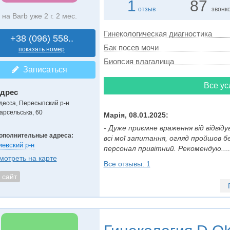
1
87
отзыв
звонк
на Barb уже 2 г. 2 мес.
Гинекологическая диагностика
+38 (096) 558..
Бак посев мочи
показать номер
Биопсия влагалища
Записаться
Все ус
дрес
десса, Пересыпский р-н
арсельська, 60
Марія, 08.01.2025:
- Дуже приємне враження від відвідув
ополнительные адреса:
всі мої запитання, огляд пройшов 
иевский р-н
персонал привітний. Рекомендую.....
мотреть на карте
Все отзывы: 1
сайт