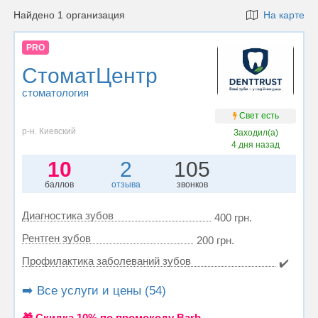
Найдено 1 организация
На карте
PRO
СтоматЦентр
стоматология
Свет есть
р-н. Киевский
Заходил(а)
4 дня назад
10
2
105
баллов
отзыва
звонков
Диагностика зубов
400 грн.
Рентген зубов
200 грн.
Профилактика заболеваний зубов
✔️
➡️ Все услуги и цены (54)
🎁 Cкидка 10% по промокоду Barb