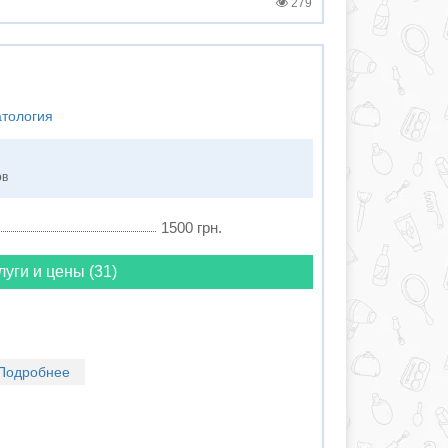
279
атология
ов
1500 грн.
луги и цены (31)
Подробнее