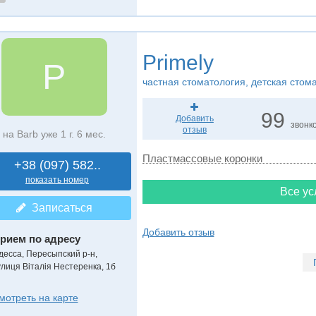
Primely
P
частная стоматология, детская стом
99
Добавить
звонк
отзыв
на Barb уже 1 г. 6 мес.
Пластмассовые коронки
+38 (097) 582..
показать номер
Все ус
Записаться
Добавить отзыв
рием по адресу
десса, Пересыпский р-н,
улиця Віталія Нестеренка, 1б
мотреть на карте