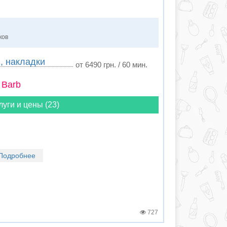
ков
и, накладки
от 6490 грн. / 60 мин.
 Barb
луги и цены (23)
Подробнее
727