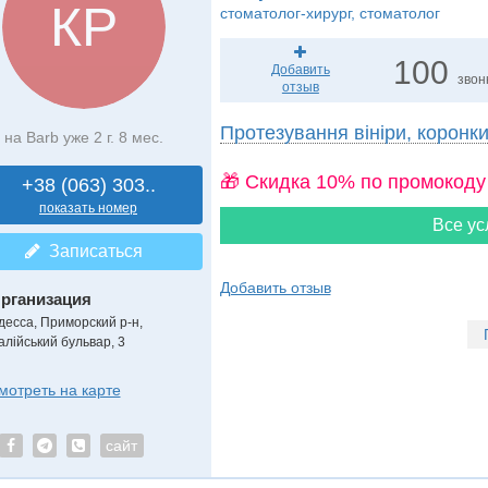
КР
стоматолог-хирург, стоматолог
100
Добавить
звон
отзыв
Протезування вініри, коронк
на Barb уже 2 г. 8 мес.
🎁 Cкидка 10% по промокоду
+38 (063) 303..
показать номер
Все ус
Записаться
Добавить отзыв
рганизация
десса, Приморский р-н,
алійський бульвар, 3
мотреть на карте
сайт