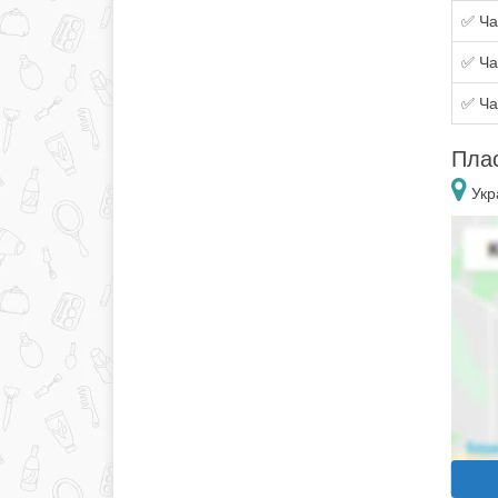
✅ Ча
✅ Ча
✅ Ча
Пла
Укр