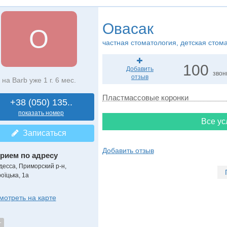
Овасак
О
частная стоматология, детская стом
100
Добавить
звон
отзыв
на Barb уже 1 г. 6 мес.
Пластмассовые коронки
+38 (050) 135..
показать номер
Все ус
Записаться
Добавить отзыв
рием по адресу
десса, Приморский р-н,
оїцька, 1а
мотреть на карте
т