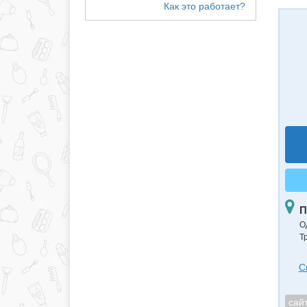
П
О
Тр
С
сай