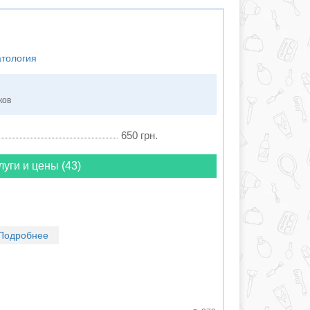
атология
ков
650 грн.
луги и цены (43)
Подробнее