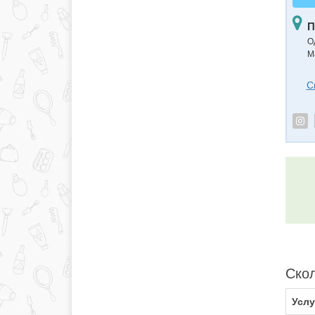
П
О
М
С
Скол
Услу