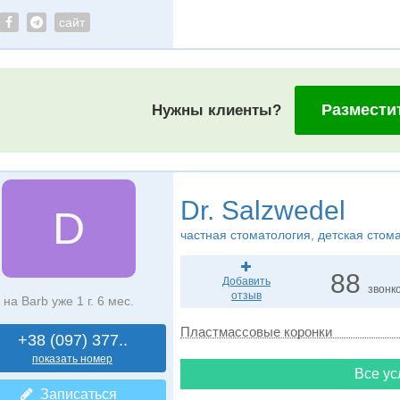
сайт
Размести
Нужны клиенты?
Dr. Salzwedel
D
частная стоматология, детская стом
88
Добавить
звонк
отзыв
на Barb уже 1 г. 6 мес.
Пластмассовые коронки
+38 (097) 377..
показать номер
Все ус
Записаться