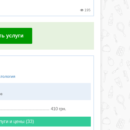
195
ть услуги
атология
ов
410 грн.
луги и цены (33)