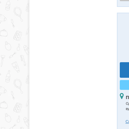
П
О
в
С