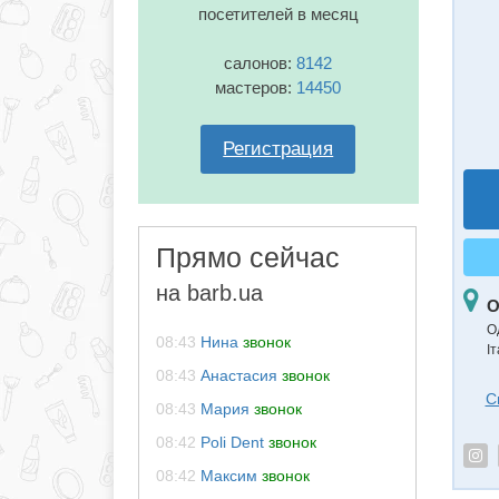
посетителей в месяц
салонов:
8142
мастеров:
14450
Регистрация
Прямо сейчас
на barb.ua
О
О
08:43
Нина
звонок
Іт
08:43
Анастасия
звонок
С
08:43
Мария
звонок
08:42
Poli Dent
звонок
08:42
Максим
звонок