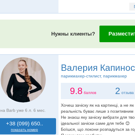
Размести
Нужны клиенты?
Валерия Капинос
парикмахер-стилист
, парикмахер
9.8
2
баллов
отзыва
Хочеш зачіску як на картинці, а не як
на Barb уже 6 л. 6 мес.
реальність буває лише з позитивним
Не знаєш яку зачіску вибрати для тв
+38 (099) 650..
ідеальної зачіски саме для тебе 😊
Боїшся, що локони розпадуться за год
показать номер