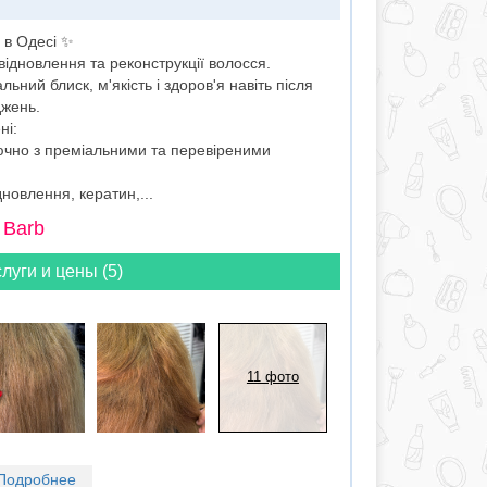
я в Одесі ✨
відновлення та реконструкції волосся.
ий блиск, м'якість і здоров'я навіть після
жень.
ні:
лючно з преміальними та перевіреними
дновлення, кератин,...
 Barb
луги и цены (5)
11 фото
Подробнее