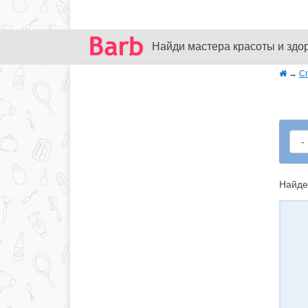
Найди мастера красоты и здо
→
С
Найде