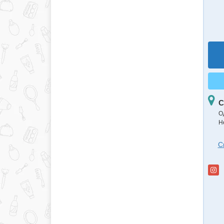
С
О
Н
С