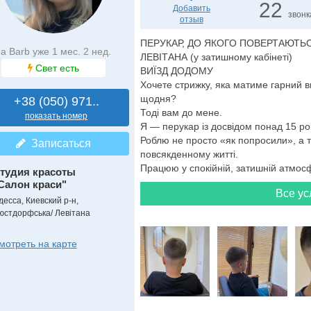
22
Добавить
звонк
отзыв
ПЕРУКАР, ДО ЯКОГО ПОВЕРТАЮТЬ
а Barb уже 1 мес. 2 нед.
ЛЕВІТАНА (у затишному кабінеті)
Свет есть
ВИЇЗД ДОДОМУ
Хочете стрижку, яка матиме гарний в
щодня?
+38 (050) 971..
Тоді вам до мене.
показать номер
Я — перукар із досвідом понад 15 рок
Роблю не просто «як попросили», а т
Записаться
повсякденному житті.
Працюю у спокійній, затишній атмосфе
тудия красоты
Салон краси"
Все ус
десса, Киевский р-н,
юстдорфська/ Левітана
мотреть на карте