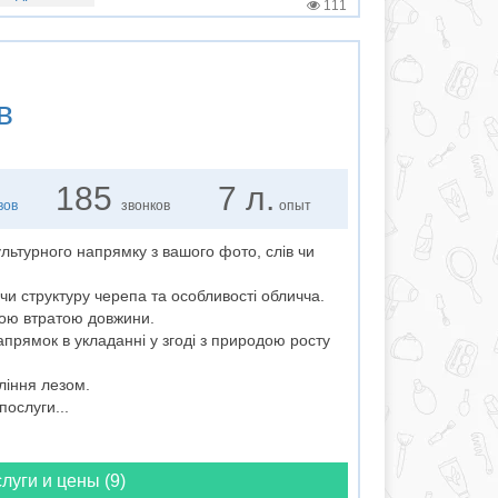
111
в
185
7 л.
вов
звонков
опыт
ультурного напрямку з вашого фото, слiв чи
 структуру черепа та особливостi обличча.
ною втратою довжини.
прямок в укладаннi у згоді з природою росту
лiння лезом.
послуги...
луги и цены (9)