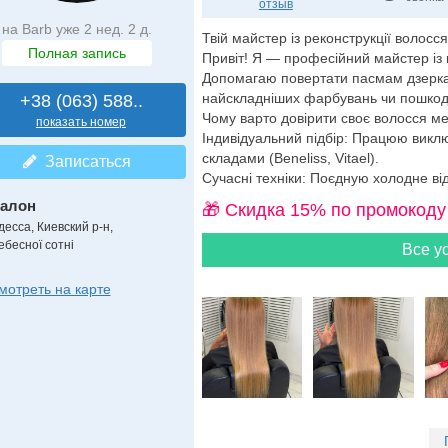
отзыв
на Barb уже 2 нед. 2 д.
Твій майстер із реконструкції волосс
Полная запись
​Привіт! Я — професійний майстер із 
Допомагаю повертати пасмам дзеркальн
найскладніших фарбувань чи пошкод
+38 (063) 588..
​Чому варто довірити своє волосся ме
показать номер
​Індивідуальний підбір: Працюю вик
складами (Beneliss, Vitael).
Записаться
​Сучасні техніки: Поєдную холодне ві
алон
🎁 Cкидка 15% по промокоду
десса, Киевский р-н,
ебесної сотні
Все ус
мотреть на карте