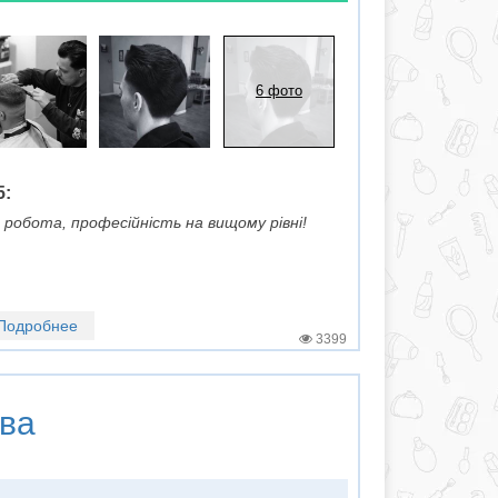
6 фото
5:
робота, професійність на вищому рівні!
Подробнее
3399
ва