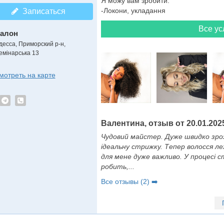
Я можу вам зробити:
-Локони, укладання
Записаться
Все ус
алон
десса, Приморский р-н,
емінарська 13
мотреть на карте
Валентина, отзыв от 20.01.202
Чудовий майстер. Дуже швидко зрозу
ідеальну стрижку. Тепер волосся л
для мене дуже важливо. У процесі 
робить,...
Все отзывы (2) ➡️