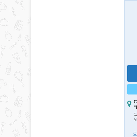
С
"
О
М
С