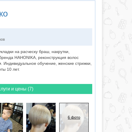
ко
ков
кладки на расческу браш, накрутки,
бренда НАНОNIKA, реконструкция волос
. Индивидуальное обучение, женские стрижки,
ты 10 лет.
луги и цены (7)
6 фото