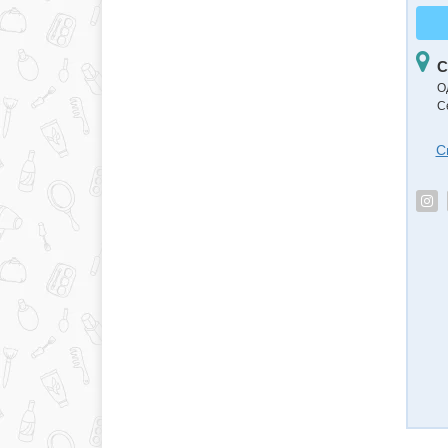
С
О
С
С