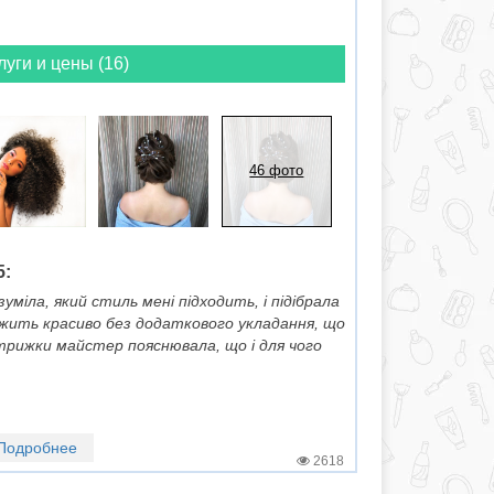
луги и цены (16)
46 фото
5:
міла, який стиль мені підходить, і підібрала
ежить красиво без додаткового укладання, що
стрижки майстер пояснювала, що і для чого
Подробнее
2618