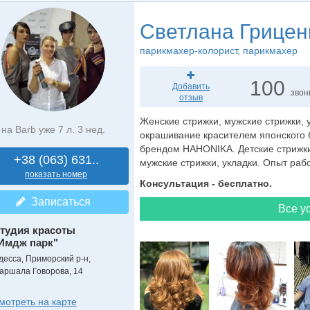
Светлана Грицен
парикмахер-колорист
, парикмахер
100
Добавить
звон
отзыв
Женские стрижки, мужские стрижки, у
на Barb уже 7 л. 3 нед.
окрашивание красителем японского 
брендом HAHONIKA. Детские стрижки
+38 (063) 631..
мужские стрижки, укладки. Опыт рабо
показать номер
Консультация - бесплатно.
Записаться
Все ус
тудия красоты
Имдж парк"
десса, Приморский р-н,
аршала Говорова, 14
мотреть на карте