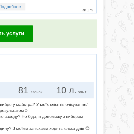
Подробнее
179
ть услуги
81
10 л.
звонок
опыт
 вийде у майстра? У моїх клієнтів очікування/
 результатом☺️
ого заходу? Не біда, я допоможу з вибором
ину? З моїми зачісками ходять кілька днів 😌