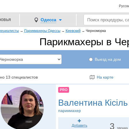
Русск
ровья
Одесса
пециалисты
→
Парикмахеры Одессы
→
Киевский
→
Черноморка
Парикмахеры в Че
Выезд на дом
но 13 специалистов
На карте
PRO
Валентина Кісіль
парикмахер
3
Добавить
звонка