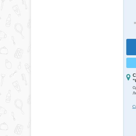
н
С
"
О
Л
С