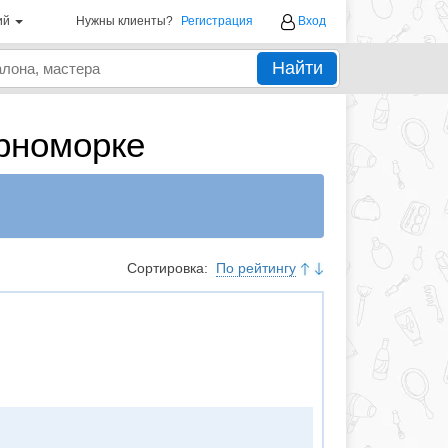
ий
Нужны клиенты?
Регистрация
Вход
Найти
рноморке
Сортировка:
По рейтингу