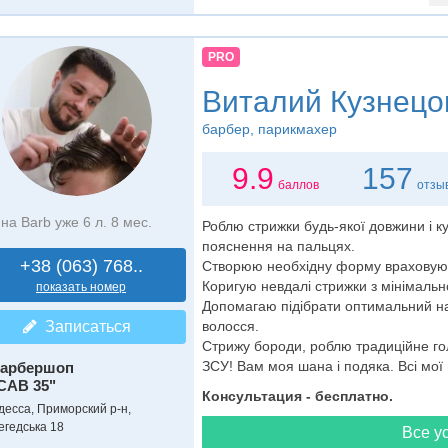
PRO
Виталий Кузнецо
барбер
, парикмахер
9.9
157
баллов
отзы
на Barb уже 6 л. 8 мес.
Роблю стрижки будь-якої довжини i к
пояснення на пальцях.
+38 (063) 768..
Створюю необхiдну форму враховуючи
Коригую невдалi стрижки з мiнiмаль
показать номер
Допомагаю пiдiбрати оптимальний на
Записаться
волосся.
Стрижу бороди, роблю традицiйне го
ЗСУ! Вам моя шана і подяка. Всі мої 
арбершоп
CAB 35"
Консультация - бесплатно.
десса, Приморский р-н,
егедська 18
Все ус