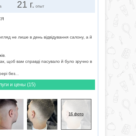
21 г.
а
опыт
СЯ
игляд не лише в день відвідування салону, а й
ів.
ак, щоб вам справді пасувало й було зручно в
рі без...
луги и цены (15)
16 фото