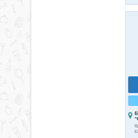
Б
"
О
С