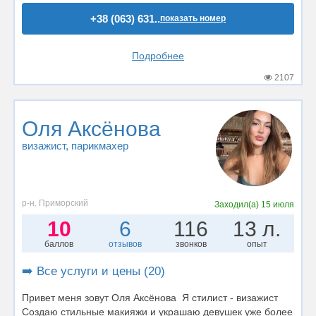
+38 (063) 631..
показать номер
Подробнее
2107
Оля Аксёнова
визажист
, парикмахер
р-н. Приморский
Заходил(а)
15 июля
10
6
116
13 л.
баллов
отзывов
звонков
опыт
➡️ Все услуги и цены (20)
Привет меня зовут Оля Аксёнова Я стилист - визажист
Создаю стильные макияжи и украшаю девушек уже более