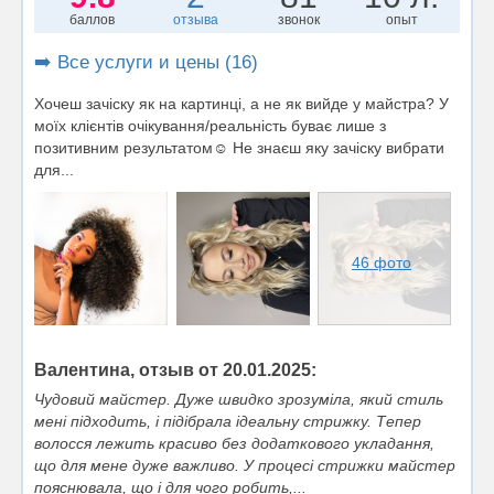
баллов
отзыва
звонок
опыт
➡️ Все услуги и цены (16)
Хочеш зачіску як на картинці, а не як вийде у майстра? У
моїх клієнтів очікування/реальність буває лише з
позитивним результатом☺️ Не знаєш яку зачіску вибрати
для...
46 фото
Валентина, отзыв от 20.01.2025:
Чудовий майстер. Дуже швидко зрозуміла, який стиль
мені підходить, і підібрала ідеальну стрижку. Тепер
волосся лежить красиво без додаткового укладання,
що для мене дуже важливо. У процесі стрижки майстер
пояснювала, що і для чого робить,...