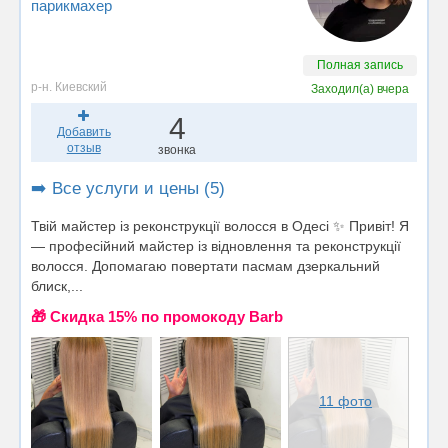
парикмахер
Полная запись
р-н. Киевский
Заходил(а)
вчера
4
Добавить
отзыв
звонка
➡️ Все услуги и цены (5)
Твій майстер із реконструкції волосся в Одесі ✨ ​Привіт! Я
— професійний майстер із відновлення та реконструкції
волосся. Допомагаю повертати пасмам дзеркальний
блиск,...
🎁 Cкидка 15% по промокоду Barb
11 фото