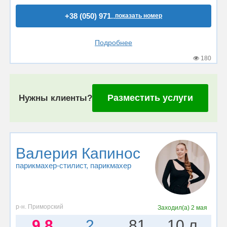
+38 (050) 971..
показать номер
Подробнее
180
Разместить услуги
Нужны клиенты?
Валерия Капинос
парикмахер-стилист
, парикмахер
р-н. Приморский
Заходил(а)
2 мая
9.8
2
81
10 л.