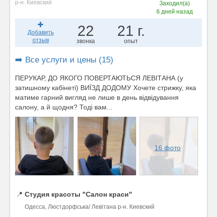
р-н. Киевский
Заходил(а)
6 дней назад
22
21 г.
Добавить
отзыв
звонка
опыт
➡️ Все услуги и цены (15)
ПЕРУКАР, ДО ЯКОГО ПОВЕРТАЮТЬСЯ ЛЕВІТАНА (у
затишному кабінеті) ВИЇЗД ДОДОМУ Хочете стрижку, яка
матиме гарний вигляд не лише в день відвідування
салону, а й щодня? Тоді вам...
16 фото
📍
Студия красоты "Салон краси"
Одесса, Люстдорфська/ Левітана р-н. Киевский