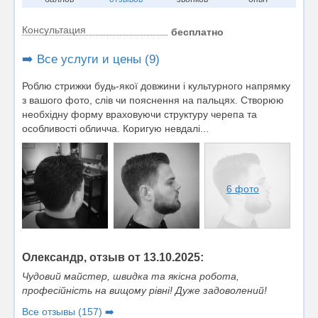
Консультация
бесплатно
➡️ Все услуги и цены (9)
Роблю стрижки будь-якої довжини i культурного напрямку
з вашого фото, слiв чи пояснення на пальцях. Створюю
необхiдну форму враховуючи структуру черепа та
особливостi обличча. Коригую невдалi...
6 фото
Олександр, отзыв от 13.10.2025:
Чудовий майстер, швидка та якісна робота,
професійність на вищому рівні! Дуже задоволений!
Все отзывы (157) ➡️