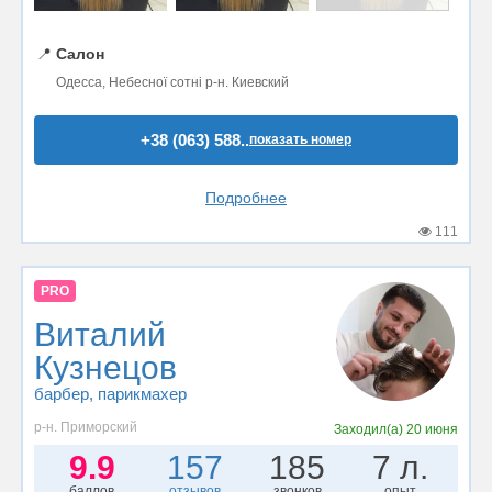
📍
Салон
Одесса, Небесної сотні р-н. Киевский
+38 (063) 588..
показать номер
Подробнее
111
PRO
Виталий
Кузнецов
барбер
, парикмахер
р-н. Приморский
Заходил(а)
20 июня
9.9
157
185
7 л.
баллов
отзывов
звонков
опыт