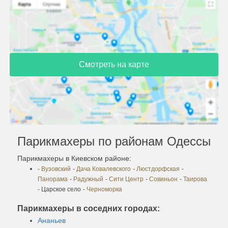
Смотреть на карте
Парикмахеры по районам Одессы
Парикмахеры в Киевском районе:
-
Вузовский
-
Дача Ковалевского
-
Люстдорфская
-
Панорама
-
Радужный
-
Сити Центр
-
Совиньон
-
Таирова
- Царское село
-
Черноморка
Парикмахеры в соседних городах:
Ананьев