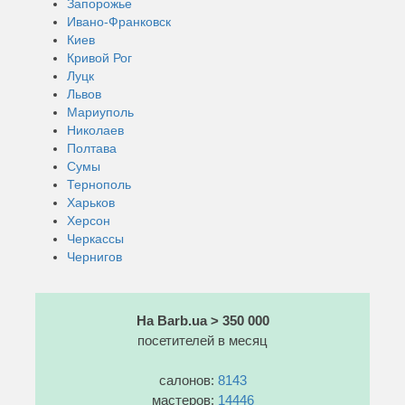
Запорожье
Ивано-Франковск
Киев
Кривой Рог
Луцк
Львов
Мариуполь
Николаев
Полтава
Сумы
Тернополь
Харьков
Херсон
Черкассы
Чернигов
На Barb.ua > 350 000
посетителей в месяц
салонов:
8143
мастеров:
14446