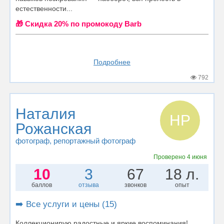
естественности...
🎁 Cкидка 20% по промокоду Barb
Подробнее
792
Наталия
НР
Рожанская
фотограф
, репортажный фотограф
Проверено
4 июня
10
3
67
18 л.
баллов
отзыва
звонков
опыт
➡️ Все услуги и цены (15)
Коллекционирую радостные и яркие воспоминания!