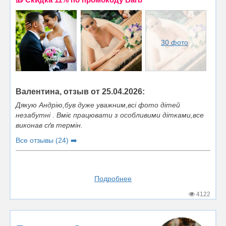
30 фото
Валентина, отзыв от 25.04.2026:
Дякую Андрію,був дуже уважним,всі фото дітей
незабутні . Вміє працювати з особливими дітками,все
виконав сґв термін.
Все отзывы (24) ➡️
Подробнее
4122