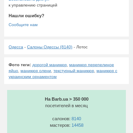
к управлению страницей
Нашли ошибку?
Одесса
-
Салоны Одессы (8140)
- Лотос
Фото теги:
дорогой маникюр
,
маникюр перепелиное
яйцо
,
маникюр олени
,
текстурный маникюр
,
маникюр с
украинским орнаментом
На Barb.ua > 350 000
посетителей в месяц
салонов:
8140
мастеров:
14458