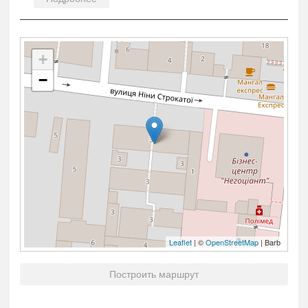
+
−
Leaflet
| ©
OpenStreetMap
| Barb
Построить маршрут