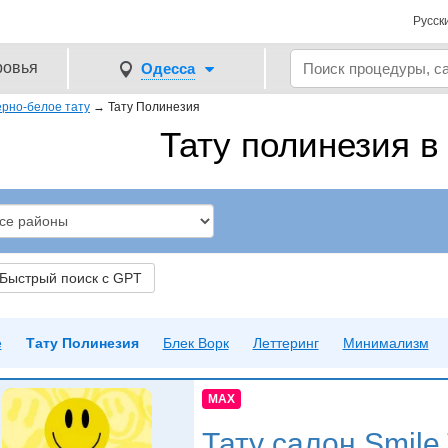
Русск
ровья
Одесса
рно-белое тату
→
Тату Полинезия
Тату полинезия в
ыстрый поиск с GPT
е
Тату Полинезия
Блек Ворк
Леттеринг
Минимализм
MAX
Тату салон
Smile 