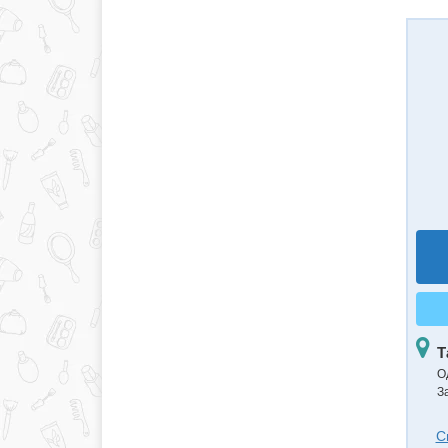
Т
О
З
С