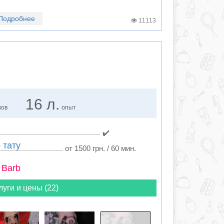
Подробнее
11113
16 л.
ков
опыт
✔️
 тату
от 1500 грн. / 60 мин.
 Barb
луги и цены (22)