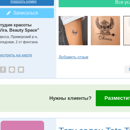
показать номер
Все ус
Записаться
тудия красоты
Vira. Beauty Space"
десса, Приморский р-н,
егедская, 2 ст фонтана
мотреть на карте
Добавить отзыв
Размести
Нужны клиенты?