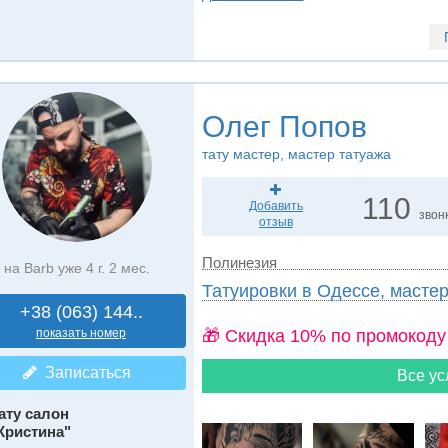
Олег Попов
тату мастер, мастер татуажа
110
Добавить
звон
отзыв
Полинезия
на Barb уже 4 г. 2 мес.
Татуировки в Одессе, мастер
+38 (063) 144..
показать номер
🎁 Cкидка 10% по промокоду
Записаться
Все ус
ату салон
Кристина"