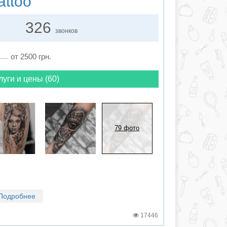
attoo
326
звонков
от 2500 грн.
луги и цены (60)
79 фото
Подробнее
17446