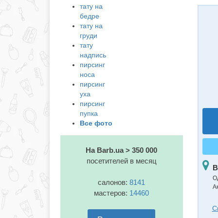
тату на
бедре
тату на
груди
тату
надпись
пирсинг
носа
пирсинг
уха
пирсинг
пупка
Все фото
На Barb.ua > 350 000
посетителей в месяц
В
О
салонов:
8141
А
мастеров:
14460
С