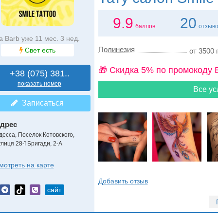
9.9
20
баллов
отзыв
а Barb уже 11 мес. 3 нед.
Полинезия
Свет есть
от 3500 г
🎁 Cкидка 5% по промокоду 
+38 (075) 381..
показать номер
Все ус
Записаться
дрес
десса, Поселок Котовского
,
улиця 28-ї Бригади, 2-А
мотреть на карте
Добавить отзыв
сайт