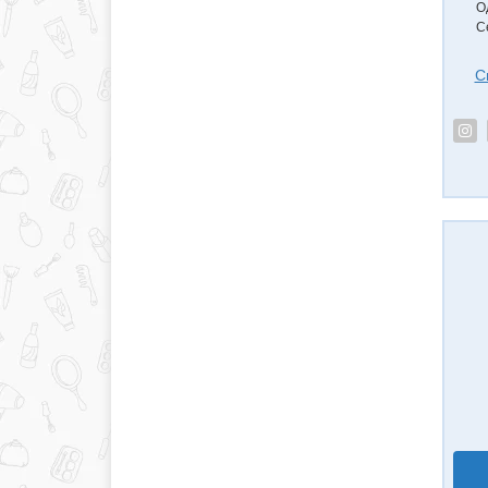
О
С
С