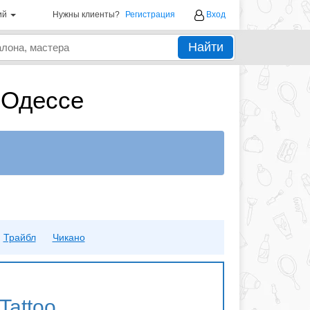
ий
Нужны клиенты?
Регистрация
Вход
Найти
 Одессе
Трайбл
Чикано
Tattoo