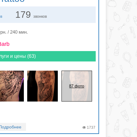
179
ов
звонков
рн. / 240 мин.
Barb
луги и цены (63)
87 фото
Подробнее
1737