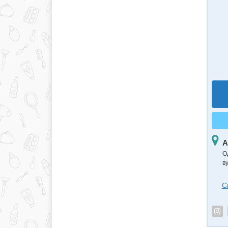
А
О
в
С