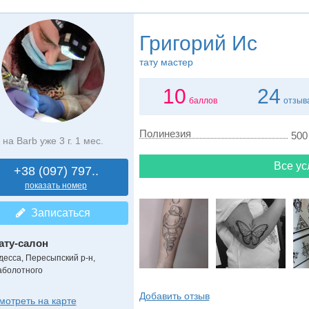
Григорий Ис
тату мастер
10
24
баллов
отзыв
Полинезия
500 
на Barb уже 3 г. 1 мес.
Все ус
+38 (097) 797..
показать номер
Записаться
ату-салон
десса, Пересыпский р-н,
аболотного
Добавить отзыв
мотреть на карте