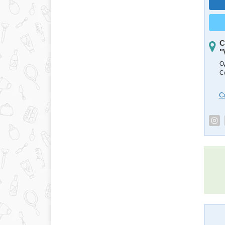
С
"
О
С
С