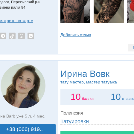
десса, Пересыпский р-н,
емена палія 94
мотреть на карте
Добавить отзыв
Ирина Вовк
тату мастер, мастер татуажа
10
10
баллов
отзыв
Полинезия
на Barb уже 5 л. 4 мес.
Татуировки
+38 (066) 919..