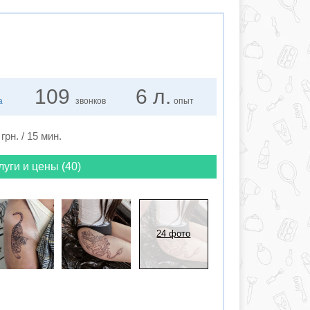
109
6 л.
а
звонков
опыт
грн. / 15 мин.
луги и цены (40)
24 фото