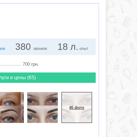
380
18 л.
вов
звонков
опыт
700 грн.
луги и цены (65)
46 фото