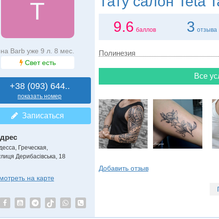
Тату салон
Teta T
T
9.6
3
баллов
отзыва
на Barb уже 9 л. 8 мес.
Полинезия
Свет есть
Все ус
+38 (093) 644..
показать номер
Записаться
дрес
десса, Греческая
,
улиця Дерибасівська, 18
Добавить отзыв
мотреть на карте