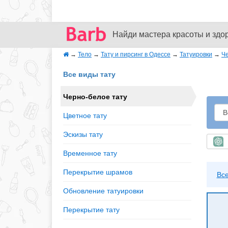
Найди мастера красоты и здо
→
Тело
→
Тату и пирсинг в Одессе
→
Татуировки
→
Че
Все виды тату
Черно-белое тату
Цветное тату
Эскизы тату
Б
Временное тату
Перекрытие шрамов
Вс
Обновление татуировки
Перекрытие тату