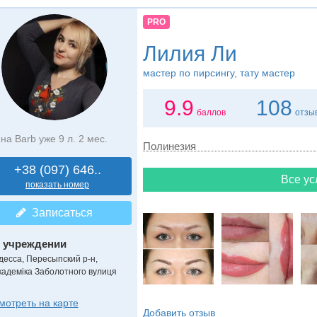
PRO
Лилия Ли
мастер по пирсингу, тату мастер
9.9
108
баллов
отзы
на Barb уже 9 л. 2 мес.
Полинезия
+38 (097) 646..
Все ус
показать номер
Записаться
 учреждении
десса, Пересыпский р-н,
кадеміка Заболотного вулиця
мотреть на карте
Добавить отзыв