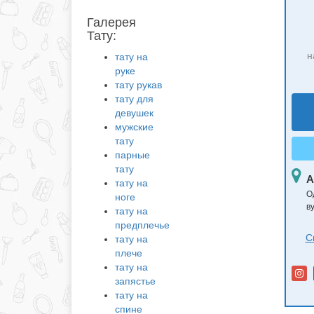
Галерея
Тату:
н
тату на
руке
тату рукав
тату для
девушек
мужские
тату
парные
тату
А
тату на
О
ноге
в
тату на
предплечье
С
тату на
плече
тату на
запястье
тату на
спине