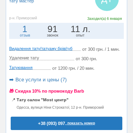
тату мастер
р-н. Приморский
Заходил(а)
6 января
1
91
11 л.
отзыв
звонок
опыт
Видалення тату/татуажу брів/губ
от 300 грн. / 1 мин.
Удаление тату
от 300 грн.
Татуювання
от 1200 грн. / 20 мин.
➡️ Все услуги и цены (7)
🎁 Cкидка 10% по промокоду Barb
📍
Тату салон "Most центр"
Одесса, вулиця Ніни Строкатої, 12 р-н. Приморский
+38 (093) 097..
показать номер