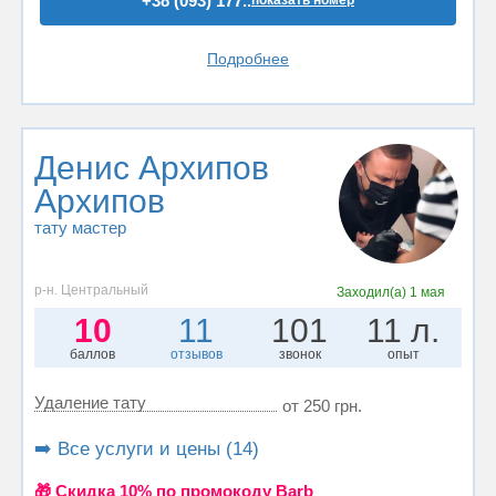
+38 (093) 177..
показать номер
Подробнее
Денис Архипов
Архипов
тату мастер
р-н. Центральный
Заходил(а)
1 мая
10
11
101
11 л.
баллов
отзывов
звонок
опыт
Удаление тату
от 250 грн.
➡️ Все услуги и цены (14)
🎁 Cкидка 10% по промокоду Barb