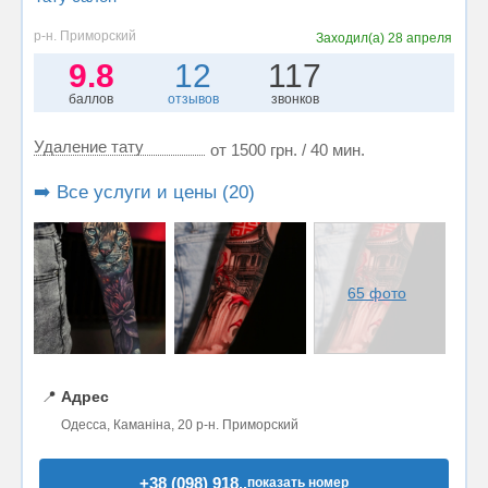
р-н. Приморский
Заходил(а)
28 апреля
9.8
12
117
баллов
отзывов
звонков
Удаление тату
от 1500 грн. / 40 мин.
➡️ Все услуги и цены (20)
65 фото
📍
Адрес
Одесса, Каманіна, 20 р-н. Приморский
+38 (098) 918..
показать номер