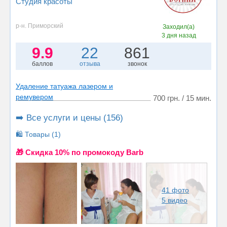
Студия красоты
р-н. Приморский
Заходил(а)
3 дня назад
9.9
22
861
баллов
отзыва
звонок
Удаление татуажа лазером и
ремувером
700 грн. / 15 мин.
➡️ Все услуги и цены (156)
🛍️ Товары (1)
🎁 Cкидка 10% по промокоду Barb
41 фото
5 видео