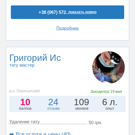
+38 (067) 572..
показать номер
Подробнее
Григорий Ис
тату мастер
р-н. Пересыпский
Заходил(а)
19 мая
10
24
109
6 л.
баллов
отзыва
звонков
опыт
Удаление тату
50 грн.
➡️ Все услуги и цены (40)