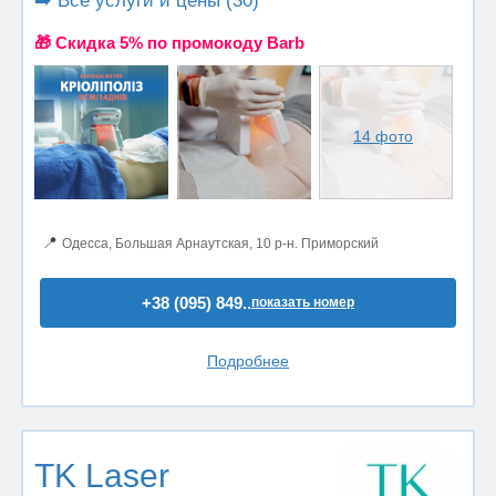
➡️ Все услуги и цены (30)
🎁 Cкидка 5% по промокоду Barb
14 фото
📍
Одесса, Большая Арнаутская, 10 р-н. Приморский
+38 (095) 849..
показать номер
Подробнее
TK Laser