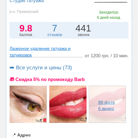
Студия татуажа
р-н. Приморский
Заходил(а)
6 дней назад
9.8
7
441
баллов
отзывов
звонок
Лазерное удаление татуажа и
татуировок
от 1200 грн. / 10 мин.
➡️ Все услуги и цены (73)
🎁 Cкидка 5% по промокоду Barb
88 фото
6 видео
📍
Адрес