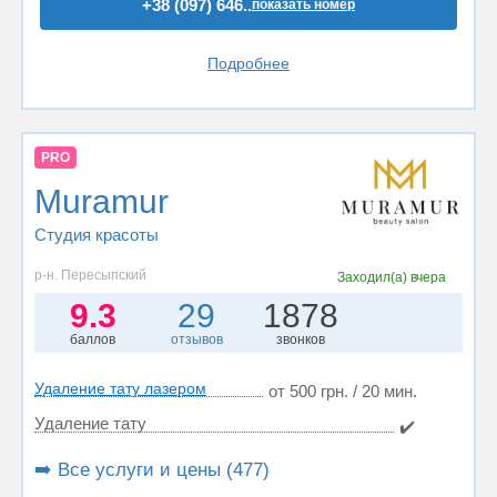
+38 (097) 646..
показать номер
Подробнее
PRO
Muramur
Студия красоты
р-н. Пересыпский
Заходил(а)
вчера
9.3
29
1878
баллов
отзывов
звонков
Удаление тату лазером
от 500 грн. / 20 мин.
Удаление тату
✔️
➡️ Все услуги и цены (477)