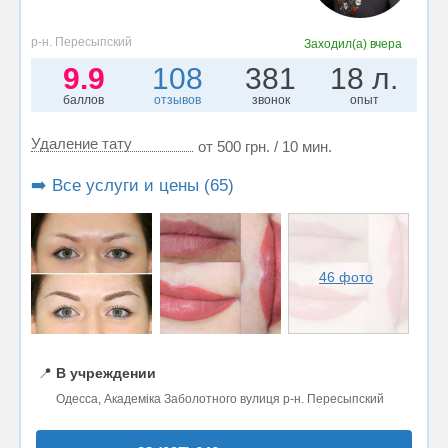
р-н. Пересыпский
Заходил(а)
вчера
9.9
108
381
18 л.
баллов
отзывов
звонок
опыт
Удаление тату
от 500 грн. / 10 мин.
➡️ Все услуги и цены (65)
46 фото
📍
В учреждении
Одесса, Академіка Заболотного вулиця р-н. Пересыпский