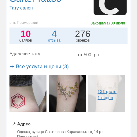
Тату салон
р-н. Приморский
Заходил(а)
30 июля
10
4
276
баллов
отзыва
звонков
Удаление тату
от 500 грн.
➡️ Все услуги и цены (3)
131 фото
1 видео
📍
Адрес
Одесса, вулиця Святослава Караванського, 14 р-н.
Приморский