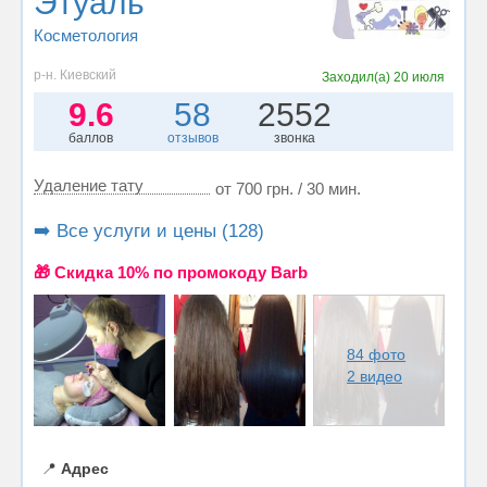
Этуаль
Косметология
р-н. Киевский
Заходил(а)
20 июля
9.6
58
2552
баллов
отзывов
звонка
Удаление тату
от 700 грн. / 30 мин.
➡️ Все услуги и цены (128)
🎁 Cкидка 10% по промокоду Barb
84 фото
2 видео
📍
Адрес