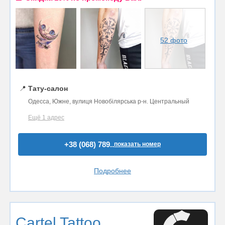
52 фото
📍
Тату-салон
Одесса, Южне, вулиця Новобілярська р-н. Центральный
Ещё 1 адрес
+38 (068) 789..
показать номер
Подробнее
Cartel Tattoo