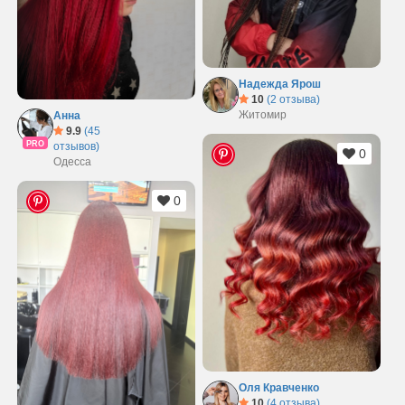
нового стиля. Бордовый цвет подчеркнет вашу уверенность и
создаст яркий, запоминающийся образ.
Надежда Ярош
10
(2 отзыва)
Житомир
Анна
9.9
(45
PRO
отзывов)
0
Одесса
0
Оля Кравченко
10
(4 отзыва)