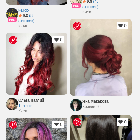
9.8
(45
PRO
отзывов)
Fargo
Киев
9.8
(55
PRO
отзывов)
0
Киев
0
Ольга Наглий
Яна Макарова
1 отзыв
Кривой Рог
Киев
0
0