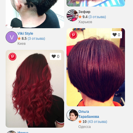
Зефир
9.4
(3 отзыва)
Харьков
Viki Style
0
V
8.5
(3 отзыва)
Киев
0
Ольга
Тарабанова
10
(43 отзыва)
Одесса