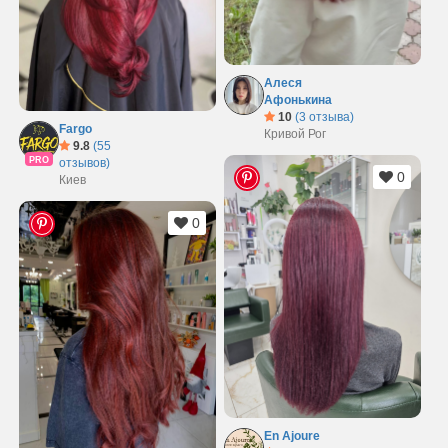
Алеся
Афонькина
10
(3 отзыва)
Fargo
Кривой Рог
9.8
(55
PRO
отзывов)
0
Киев
0
En Ajoure