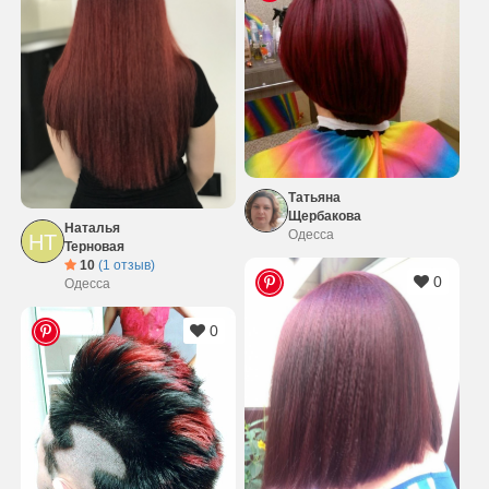
Татьяна
Щербакова
Наталья
Одесса
НТ
Терновая
10
(1 отзыв)
0
Одесса
0