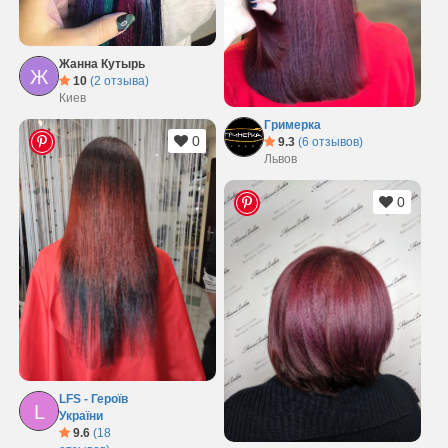
Жанна Кутырь
Ж
10
(2 отзыва)
Киев
Гримерка
0
9.3
(6 отзывов)
Львов
0
LFS - Героїв
L
України
9.6
(18