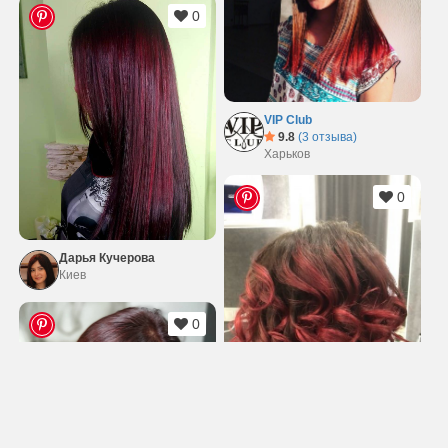
0
VIP Club
9.8
(3 отзыва)
Харьков
0
Дарья Кучерова
Киев
0