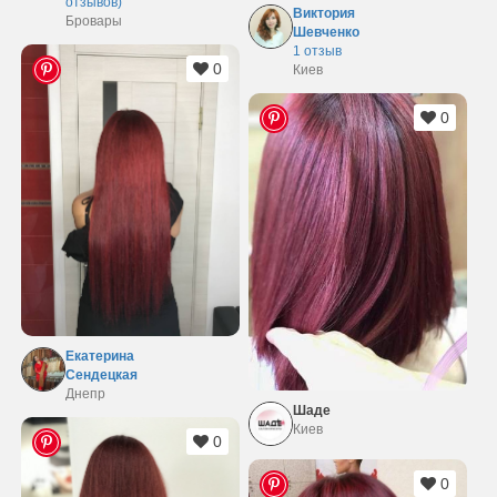
отзывов)
Виктория
Бровары
Шевченко
1 отзыв
0
Киев
0
Екатерина
Сендецкая
Днепр
Шаде
Киев
0
0