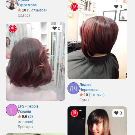
Ирина
Ефремова
0
10
(5 отзывов)
Одесса
0
Лидия
ЛЧ
Черникова
10
(1 отзыв)
Сумы
LFS - Героїв
L
України
0
9.6
(18
отзывов)
Бровары