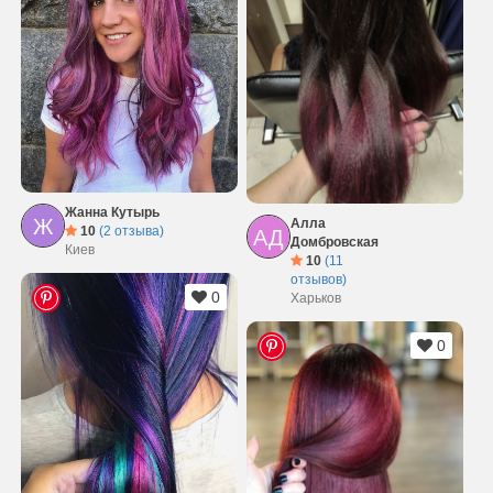
Жанна Кутырь
Ж
Алла
10
(2 отзыва)
АД
Домбровская
Киев
10
(11
отзывов)
0
Харьков
0