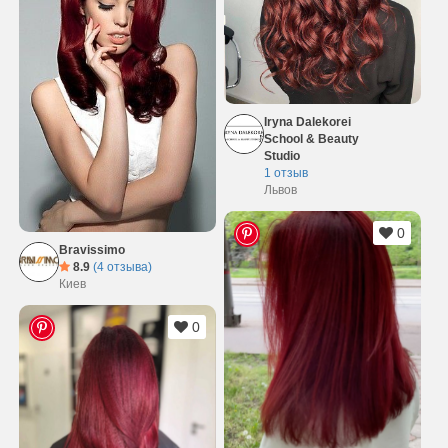
Iryna Dalekorei
School & Beauty
Studio
1 отзыв
Львов
0
Bravissimo
8.9
(4 отзыва)
Киев
0