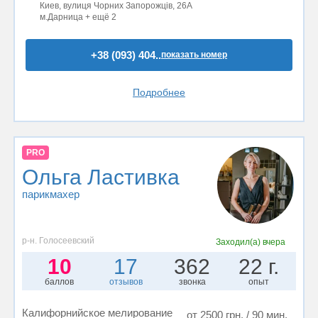
Киев, вулиця Чорних Запорожців, 26А
м.Дарница + ещё 2
+38 (093) 404..
показать номер
Подробнее
PRO
Ольга Ластивка
парикмахер
р-н. Голосеевский
Заходил(а)
вчера
10
17
362
22 г.
баллов
отзывов
звонка
опыт
Калифорнийское мелирование
от 2500 грн. / 90 мин.