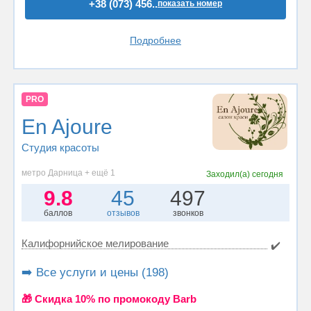
+38 (073) 456..
показать номер
Подробнее
PRO
En Ajoure
Студия красоты
метро Дарница + ещё 1
Заходил(а)
сегодня
9.8
45
497
баллов
отзывов
звонков
Калифорнийское мелирование
✔️
➡️ Все услуги и цены (198)
🎁 Cкидка 10% по промокоду Barb