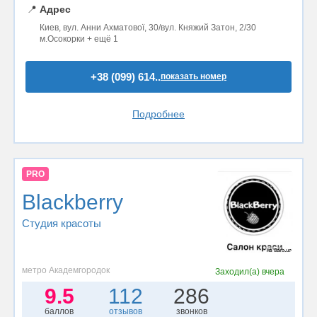
📍
Адрес
Киев, вул. Анни Ахматової, 30/вул. Княжий Затон, 2/30
м.Осокорки + ещё 1
+38 (099) 614..
показать номер
Подробнее
PRO
Blackberry
Студия красоты
метро Академгородок
Заходил(а)
вчера
9.5
112
286
баллов
отзывов
звонков