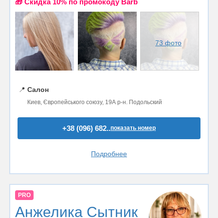
🎁 Cкидка 10% по промокоду Barb
73 фото
📍
Салон
Киев, Європейського союзу, 19А р-н. Подольский
+38 (096) 682..
показать номер
Подробнее
PRO
Анжелика Сытник