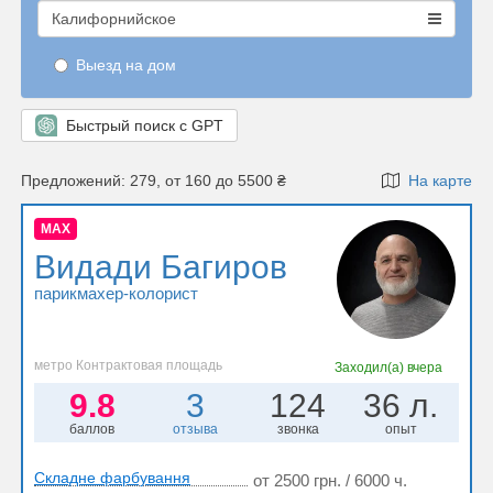
Калифорнийское
Выезд на дом
Быстрый поиск с GPT
Предложений: 279, от 160 до 5500 ₴
На карте
MAX
Видади Багиров
парикмахер-колорист
метро Контрактовая площадь
Заходил(а)
вчера
9.8
3
124
36 л.
баллов
отзыва
звонка
опыт
Складне фарбування
от 2500 грн. / 6000 ч.