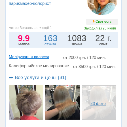
парикмахер-колорист
Свет есть
метро Вокзальная + ещё 1
Заходил(а)
23 июля
9.9
163
1083
22 г.
баллов
отзыва
звонка
опыт
Мелірування волосся
от 2000 грн. / 120 мин.
Калифорнийское мелирование
от 3500 грн. / 120 мин.
➡️ Все услуги и цены (31)
83 фото