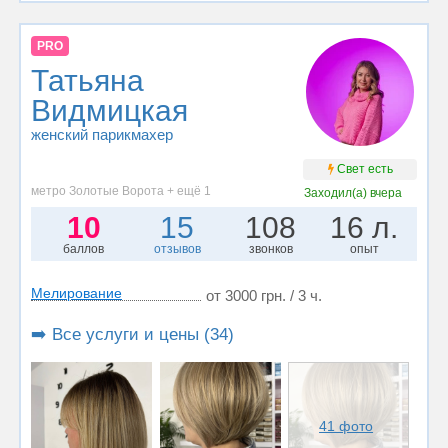
PRO
Татьяна
Видмицкая
женский парикмахер
Свет есть
метро Золотые Ворота + ещё 1
Заходил(а)
вчера
10
15
108
16 л.
баллов
отзывов
звонков
опыт
Мелирование
от 3000 грн. / 3 ч.
➡️ Все услуги и цены (34)
41 фото