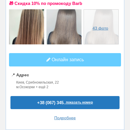
🎁 Cкидка 10% по промокоду Barb
43 фото
Онлайн запись
📍
Адрес
Киев, Срибнокильская, 22
м.Осокорки + ещё 2
+38 (067) 345..
показать номер
Подробнее