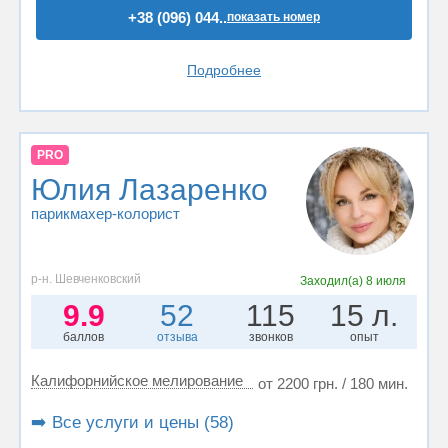
+38 (096) 044..
показать номер
Подробнее
PRO
Юлия Лазаренко
парикмахер-колорист
р-н. Шевченковский
Заходил(а)
8 июля
9.9
52
115
15 л.
баллов
отзыва
звонков
опыт
Калифорнийское мелирование
от 2200 грн. / 180 мин.
➡️ Все услуги и цены (58)