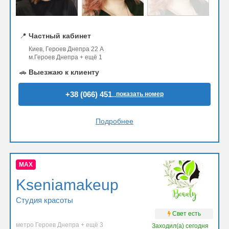
📍
Частный кабинет
Киев, Героев Днепра 22 А
м.Героев Днепра + ещё 1
🚗
Выезжаю к клиенту
+38 (066) 451..
показать номер
Подробнее
MAX
Kseniamakeup
Студия красоты
Свет есть
метро Героев Днепра + ещё 3
Заходил(а)
сегодня