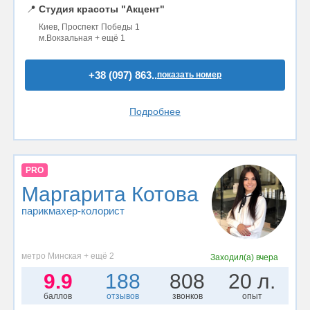
📍
Студия красоты "Акцент"
Киев, Проспект Победы 1
м.Вокзальная + ещё 1
+38 (097) 863..
показать номер
Подробнее
PRO
Маргарита Котова
парикмахер-колорист
метро Минская + ещё 2
Заходил(а)
вчера
9.9
188
808
20 л.
баллов
отзывов
звонков
опыт