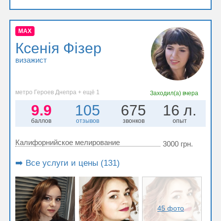
MAX
Ксенія Фізер
визажист
метро Героев Днепра + ещё 1
Заходил(а)
вчера
9.9
105
675
16 л.
баллов
отзывов
звонков
опыт
Калифорнийское мелирование
3000 грн.
➡️ Все услуги и цены (131)
45 фото