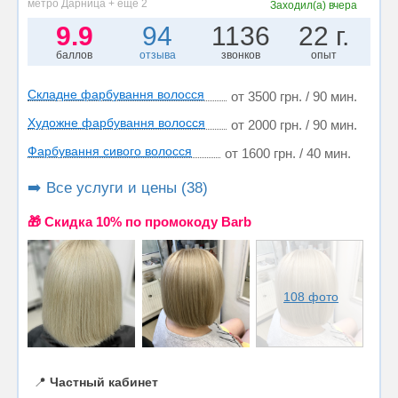
метро Дарница + ещё 2
Заходил(а)
вчера
9.9
94
1136
22 г.
баллов
отзыва
звонков
опыт
Складне фарбування волосся
от 3500 грн. / 90 мин.
Художне фарбування волосся
от 2000 грн. / 90 мин.
Фарбування сивого волосся
от 1600 грн. / 40 мин.
➡️ Все услуги и цены (38)
🎁 Cкидка 10% по промокоду Barb
108 фото
📍
Частный кабинет