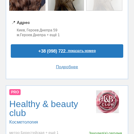
📍
Адрес
Киев, Героев Днепра 59
м.Героев Днепра + ещё 1
+38 (098) 722..
показать номер
Подробнее
PRO
Healthy & beauty
club
Косметология
метро Берестейская + ещё 1
Заходил(а)
сегодня