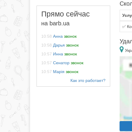
Скол
Прямо сейчас
Услу
на barb.ua
✅ Ко
10:58
Анна
звонок
Уда
10:58
Дарья
звонок
Укр
10:57
Инна
звонок
10:57
Сенатор
звонок
10:57
Марія
звонок