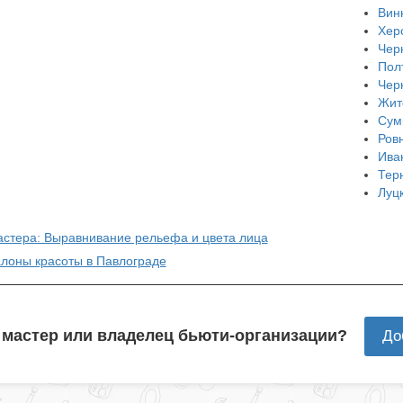
Вин
Хер
Чер
Пол
Чер
Жит
Сум
Ров
Ива
Тер
Луц
астера: Выравнивание рельефа и цвета лица
алоны красоты в Павлограде
 мастер или владелец бьюти-организации?
До