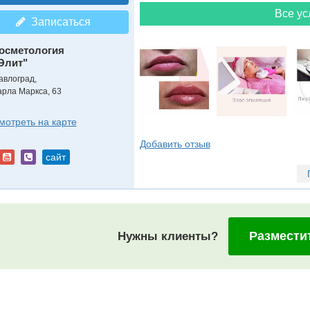
Все ус
Записаться
осметология
Элит"
авлоград,
арла Маркса, 63
мотреть на карте
Добавить отзыв
сайт
Размести
Нужны клиенты?