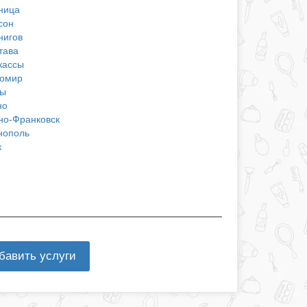
ница
сон
нигов
тава
кассы
омир
ы
но
но-Франковск
нополь
к
бавить услуги