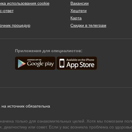
ика использования cookie
Вакансии
с-ответ
Хештеги
Карта
очник процедур
Скидки в телеграм
Приложения для специалистов:
 на источник обязательна
начена только для ознакомительных целей. Хотя мы помогаем пол
 диагностику или совет. Если у вас возникла проблема со здоровье