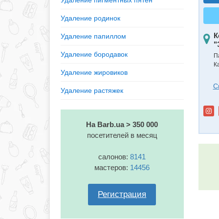
Удаление пигментных пятен
Удаление родинок
К
Удаление папиллом
"
Удаление бородавок
П
К
Удаление жировиков
С
Удаление растяжек
На Barb.ua > 350 000
посетителей в месяц
салонов:
8141
мастеров:
14456
Регистрация