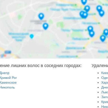
ение лишних волос в соседних городах:
Удалени
Днепр
Кие
Кривой Рог
Оде
Каменское
Хар
Никополь
Дне
Льв
Зап
Кри
Ник