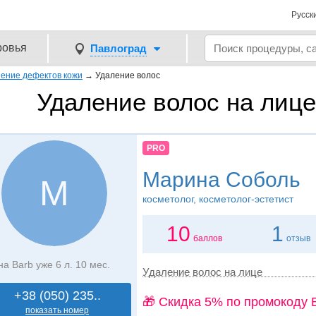
Русск
ровья
Павлоград
ение дефектов кожи
→
Удаление волос
Удаление волос на лице
PRO
Марина Соболь
М
косметолог, косметолог-эстетист
10
1
баллов
отзыв
на Barb уже 6 л. 10 мес.
Удаление волос на лице
+38 (050) 235..
🎁 Cкидка 5% по промокоду 
показать номер