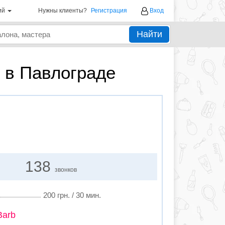
ий
Нужны клиенты?
Регистрация
Вход
Найти
 в Павлограде
138
звонков
200 грн. / 30 мин.
Barb