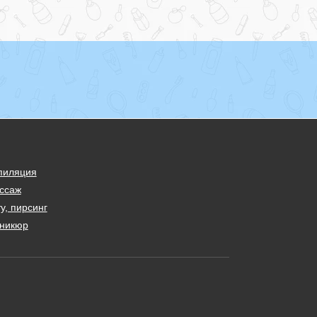
пиляция
ссаж
у, пирсинг
никюр