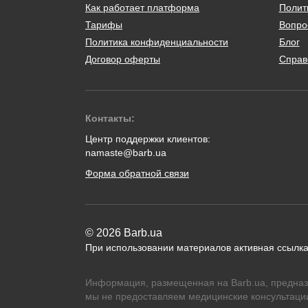
Как работает платформа
Полит
Тарифы
Вопро
Политика конфиденциальности
Блог
Договор оферты
Справ
Контакты:
Центр поддержки клиентов:
namaste@barb.ua
Форма обратной связи
© 2026 Barb.ua
При использовании материалов активная ссылка
Информация, размещенная на Barb.ua, предназ
мы не предоставляем медицинские консультации,