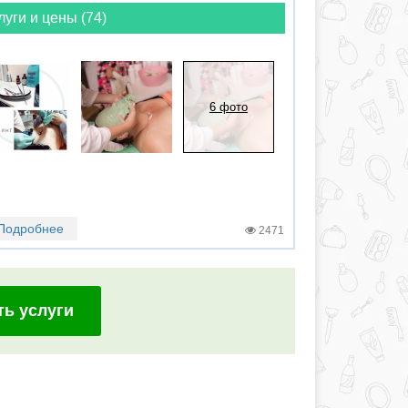
луги и цены (74)
6 фото
Подробнее
2471
ть услуги