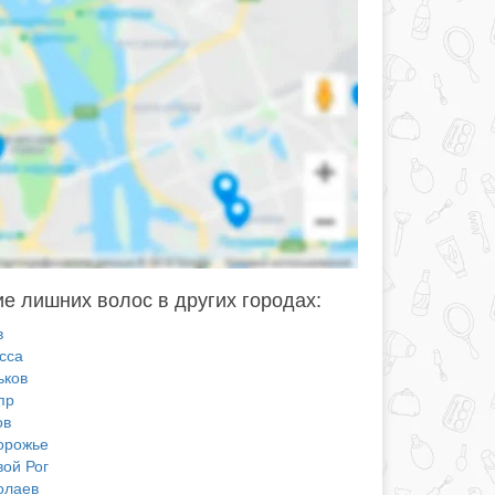
е лишних волос в других городах:
в
сса
ьков
пр
ов
орожье
вой Рог
олаев