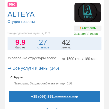
PRO
ALTEYA
Студия красоты
Свет есть
Західнодонбаська вулиця, 11/2
Заходил(а)
вчера
9.9
27
42
баллов
отзывов
звонка
Укрепление структуры волос
от 1500 грн. / 180 мин.
➡️ Все услуги и цены (146)
📍
Адрес
Павлоград, Західнодонбаська вулиця, 11/2
+38 (066) 399..
показать номер