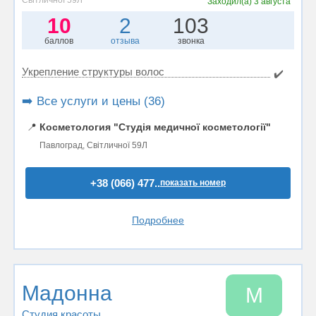
Світличної 59Л
Заходил(а)
3 августа
10
2
103
баллов
отзыва
звонка
Укрепление структуры волос
✔️
➡️ Все услуги и цены (36)
📍
Косметология "Студія медичної косметології"
Павлоград, Світличної 59Л
+38 (066) 477..
показать номер
Подробнее
Мадонна
М
Студия красоты