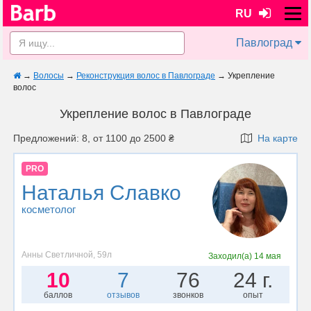
RU
Павлоград
→
Волосы
→
Реконструкция волос в Павлограде
→
Укрепление
волос
Укрепление волос в Павлограде
Предложений: 8, от 1100 до 2500 ₴
На карте
PRO
Наталья Славко
косметолог
Анны Светличной, 59л
Заходил(а)
14 мая
10
7
76
24 г.
баллов
отзывов
звонков
опыт