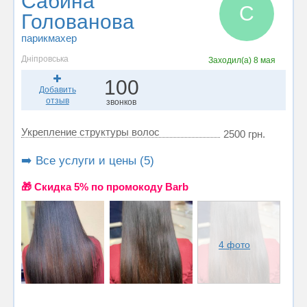
Сабина
С
Голованова
парикмахер
Дніпровська
Заходил(а)
8 мая
100
Добавить
отзыв
звонков
Укрепление структуры волос
2500 грн.
➡️ Все услуги и цены (5)
🎁 Cкидка 5% по промокоду Barb
4 фото