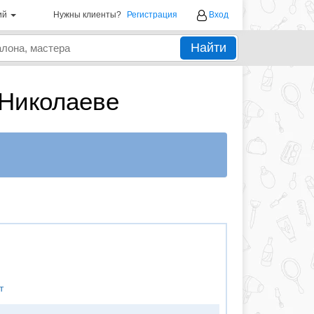
ий
Нужны клиенты?
Регистрация
Вход
Найти
 Николаеве
т