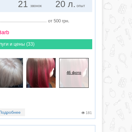
21
20 л.
звонок
опыт
от 500 грн.
Barb
луги и цены (33)
46 фото
Подробнее
181