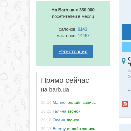
На Barb.ua > 350 000
посетителей в месяц
салонов:
8143
мастеров:
14467
Регистрация
С
"
Н
С
Прямо сейчас
на barb.ua
С
20:24
Marinel
онлайн запись
20:22
Галина
звонок
20:18
Олена
звонок
20:17
Energy
онлайн запись