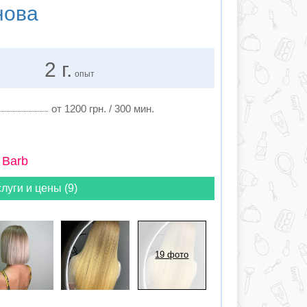
нова
2 г.
опыт
от 1200 грн. / 300 мин.
 Barb
луги и цены (9)
19 фото