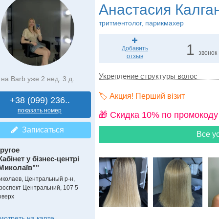
Анастасия Калга
тритментолог, парикмахер
1
Добавить
звонок
отзыв
Укрепление структуры волос
на Barb уже 2 нед. 3 д.
🏷️ Акция! Перший візит
+38 (099) 236..
показать номер
🎁 Cкидка 10% по промокоду
Записаться
Все ус
ругое
Кабінет у бізнес-центрі
Миколаїв""
иколаев, Центральный р-н,
роспект Центральний, 107 5
оверх
мотреть на карте