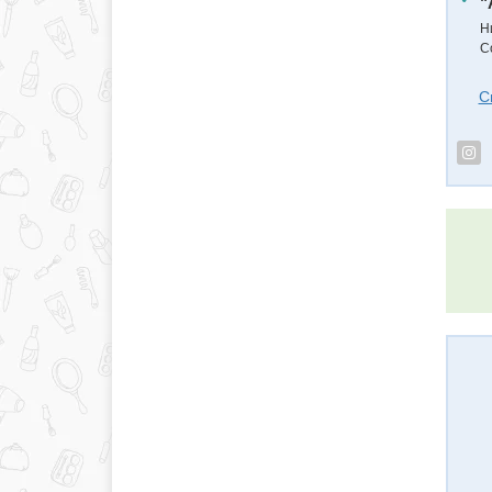
"
Н
С
С