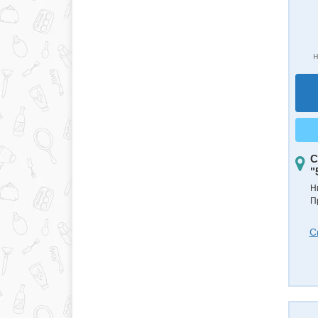
н
С
"
Н
П
С