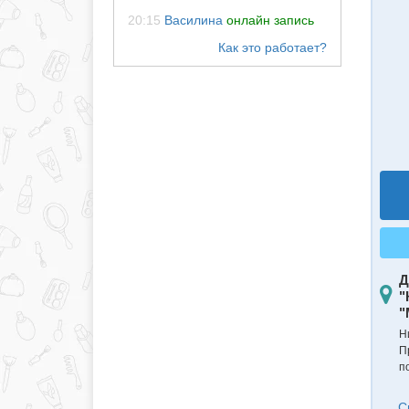
20:15
Василина
онлайн запись
Д
"
"
Н
П
п
С