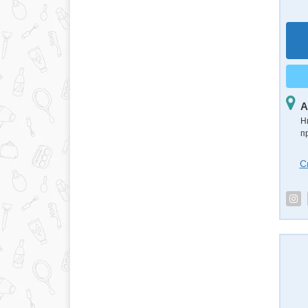
А
Н
п
С