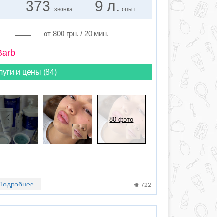
373
9 л.
звонка
опыт
от 800 грн. / 20 мин.
Barb
луги и цены (84)
80 фото
Подробнее
722