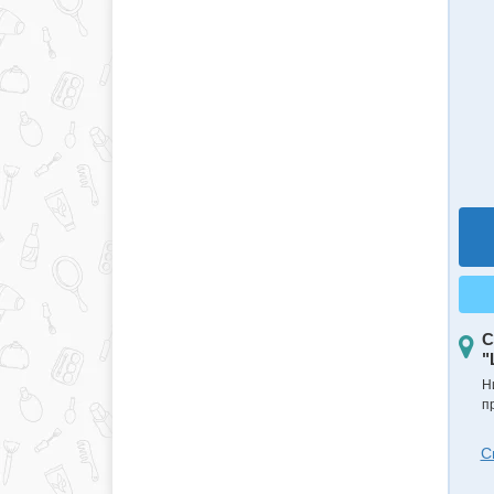
С
"
Н
п
С