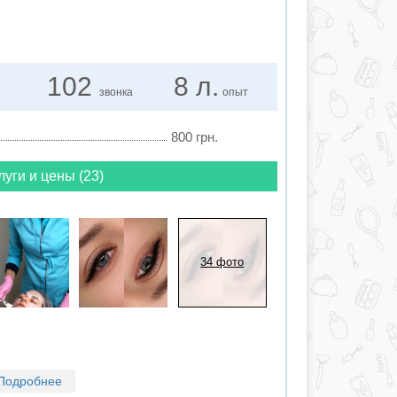
102
8 л.
звонка
опыт
800 грн.
луги и цены (23)
34 фото
Подробнее