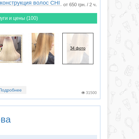
конструкция волос CHI
от 650 грн. / 2 ч.
уги и цены (100)
34 фото
Подробнее
31500
ова