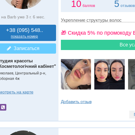
10
5
баллов
отзывов
на Barb уже 3 г. 6 мес.
Укрепление структуры волос
+38 (095) 548..
🎁 Cкидка 5% по промокоду 
показать номер
Все ус
Записаться
тудия красоты
Косметологічний кабінет"
иколаев, Центральный р-н,
оборная 4ж
мотреть на карте
Добавить отзыв