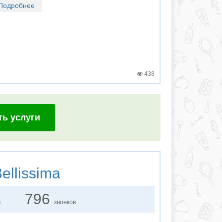
Подробнее
438
ть услуги
ellissima
796
в
звонков