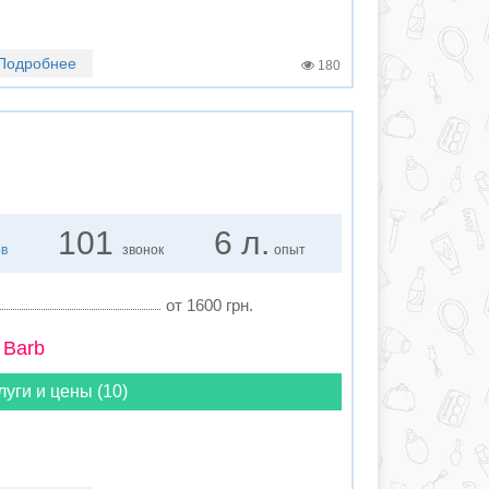
Подробнее
180
101
6 л.
ов
звонок
опыт
от 1600 грн.
 Barb
луги и цены (10)