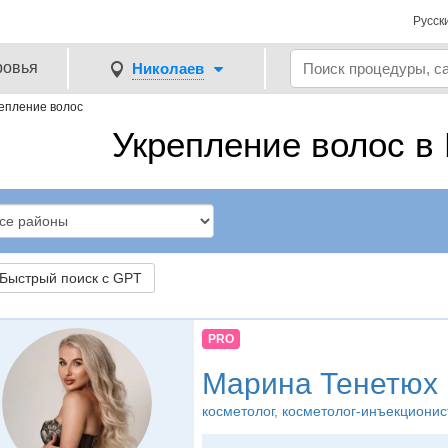
Русск
ровья
Николаев
епление волос
Укрепление волос в
ыстрый поиск с GPT
PRO
Марина Тенетюх
косметолог, косметолог-инъекционис