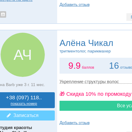
Добавить отзыв
Алёна Чикал
АЧ
тритментолог, парикмахер
9.9
16
баллов
отзыв
Укрепление структуры волос
на Barb уже 3 г. 11 мес.
🎁 Cкидка 10% по промокоду
+38 (097) 118..
показать номер
Все ус
Записаться
Добавить отзыв
тудия красоты