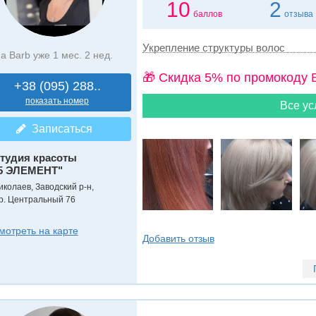
10
2
баллов
отзыва
Укрепление структуры волос
а Barb уже 1 мес. 2 нед.
🎁 Cкидка 5% по промокоду 
+38 (095) 288..
показать номер
Все ус
Записаться
тудия красоты
5 ЭЛЕМЕНТ"
иколаев, Заводский р-н,
р. Центральный 76
мотреть на карте
Добавить отзыв