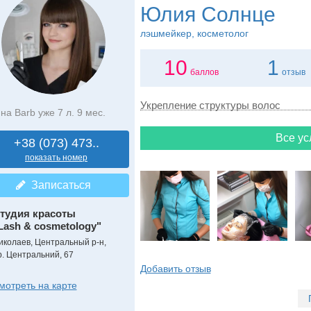
Юлия Солнце
лэшмейкер, косметолог
10
1
баллов
отзыв
Укрепление структуры волос
на Barb уже 7 л. 9 мес.
Все ус
+38 (073) 473..
показать номер
Записаться
тудия красоты
Lash & cosmetology"
иколаев, Центральный р-н,
р. Центральний, 67
Добавить отзыв
мотреть на карте