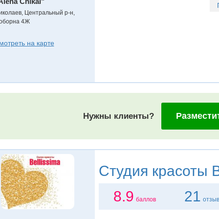
Alena Chikal"
иколаев, Центральный р-н,
оборна 4Ж
мотреть на карте
Размести
Нужны клиенты?
Студия красоты
B
8.9
21
баллов
отзы