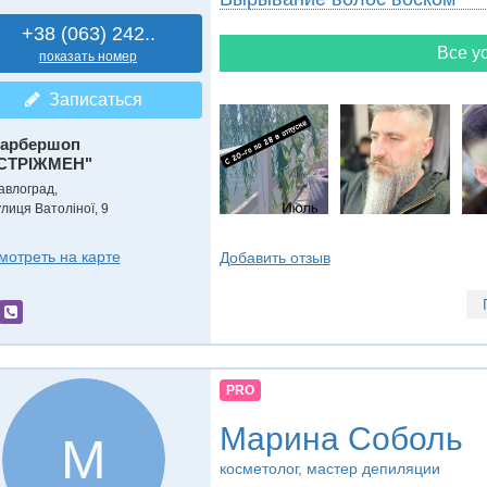
+38 (063) 242..
Все ус
показать номер
Записаться
арбершоп
СТРІЖМЕН"
авлоград,
улиця Ватоліної, 9
мотреть на карте
Добавить отзыв
PRO
Марина Соболь
М
косметолог, мастер депиляции