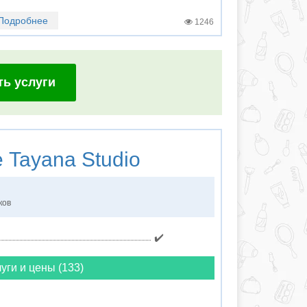
Подробнее
1246
ть услуги
е
Tayana Studio
ков
✔️
уги и цены (133)