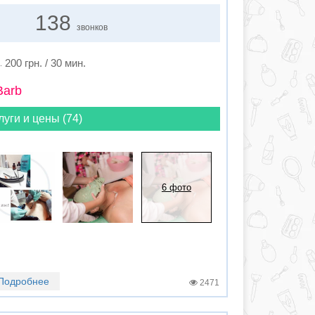
138
звонков
200 грн. / 30 мин.
Barb
луги и цены (74)
6 фото
Подробнее
2471