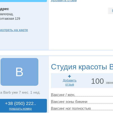
Добавить отзыв
дрес
авлоград
,
олтавская 129
мотреть на карте
Студия красоты
B
B
100
Добавить
звон
отзыв
а Barb уже 7 мес. 1 нед.
Ваксинг / жен.
Ваксинг зоны бикини
+38 (050) 222..
Ваксинг ног полностью
показать номер