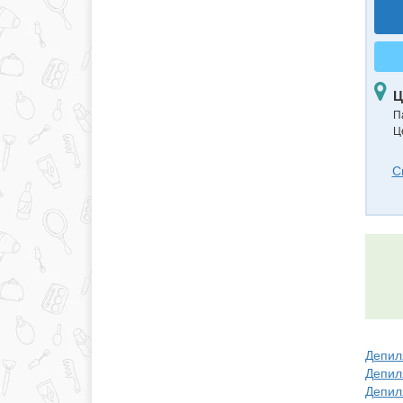
Ц
П
Ц
С
Депиля
Депил
Депил