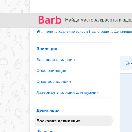
Найди мастера красоты и здо
→
Тело
→
Удаление волос в Павлограде
→
Депиляци
Эпиляция
Лазерная эпиляция
Би
Элос-эпиляция
Электроэпиляция
Лазерная эпиляция для мужчин
Депиляция
Восковая депиляция
Шугаринг