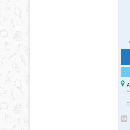
А
П
С