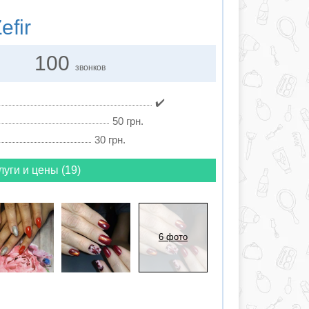
efir
100
звонков
✔️
50 грн.
30 грн.
луги и цены (19)
6 фото