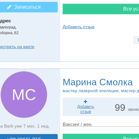
Записаться
Все ус
дрес
Добавить отзыв
авлоград
,
оборна, 62
мотреть на карте
Марина Смолка
МС
мастер лазерной эпиляции, мастер 
99
Добавить
звонк
отзыв
Ваксинг / жен.
а Barb уже 7 мес. 1 нед.
Все ус