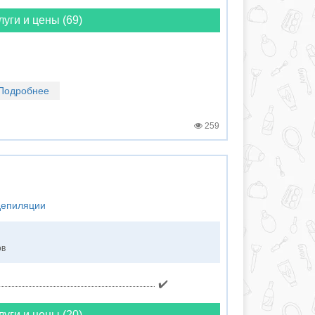
луги и цены (69)
Подробнее
259
депиляции
ов
✔️
луги и цены (20)