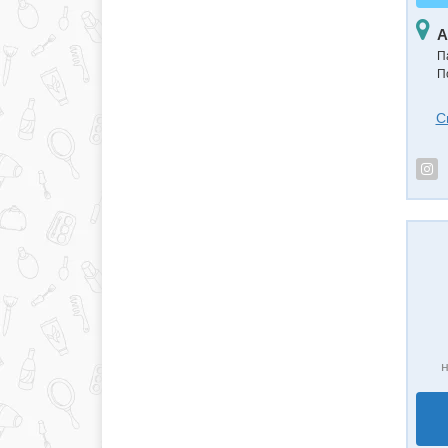
А
П
П
С
н