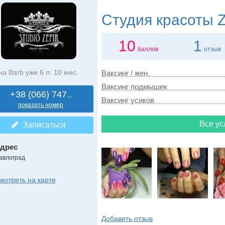
Студия красоты
Z
10
1
баллов
отзыв
на Barb уже 6 л. 10 мес.
Ваксинг / жен.
Ваксинг подмышек
+38 (066) 747..
Ваксинг усиков
показать номер
Все ус
Записаться
дрес
авлоград
мотреть на карте
Добавить отзыв