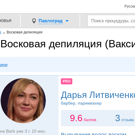
Русск
ровья
Павлоград
я
→
Восковая депиляция
Восковая депиляция (Вакси
кини
PRO
Дарья Литвиченк
барбер, парикмахер
9.6
3
баллов
отзыва
на Barb уже 3 г. 10 мес.
Вырывание волос воском