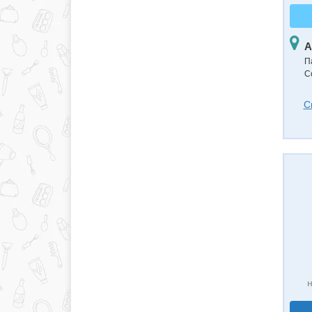
А
П
С
С
н