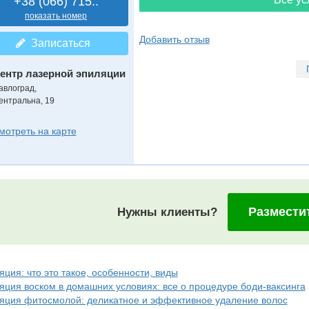
+38 (066) 715..
показать номер
Добавить отзыв
Записаться
ентр лазерной эпиляции
авлоград,
ентральна, 19
мотреть на карте
Размести
Нужны клиенты?
ция: что это такое, особенности, виды
яция воском в домашних условиях: все о процедуре боди-ваксинга
яция фитосмолой: деликатное и эффективное удаление волос