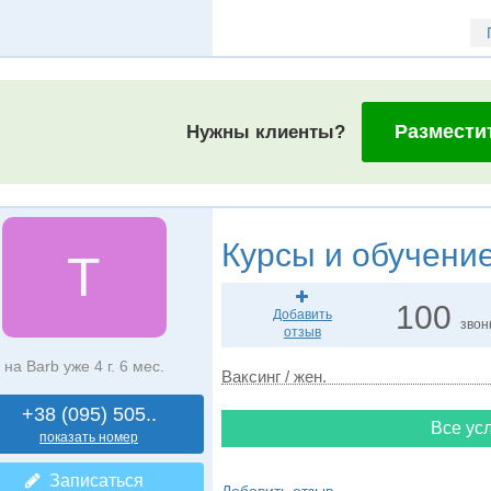
Размести
Нужны клиенты?
Курсы и обучени
T
100
Добавить
звон
отзыв
на Barb уже 4 г. 6 мес.
Ваксинг / жен.
+38 (095) 505..
Все усл
показать номер
Записаться