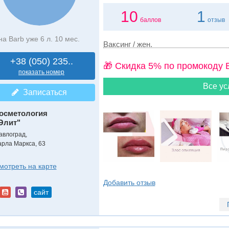
10
1
баллов
отзыв
на Barb уже 6 л. 10 мес.
Ваксинг / жен.
+38 (050) 235..
🎁 Cкидка 5% по промокоду 
показать номер
Все ус
Записаться
осметология
Элит"
авлоград,
арла Маркса, 63
мотреть на карте
Добавить отзыв
сайт