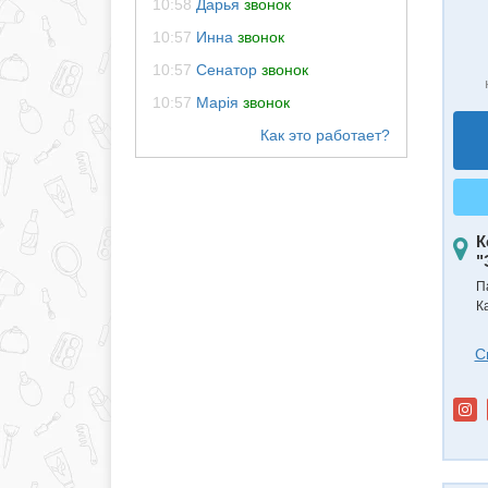
10:58
Дарья
звонок
10:57
Инна
звонок
10:57
Сенатор
звонок
10:57
Марія
звонок
К
"
П
К
С