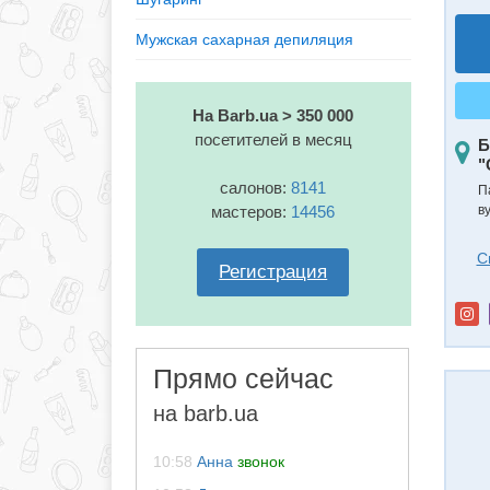
Мужская сахарная депиляция
На Barb.ua > 350 000
посетителей в месяц
Б
"
салонов:
8141
П
мастеров:
14456
в
С
Регистрация
Прямо сейчас
на barb.ua
10:58
Анна
звонок