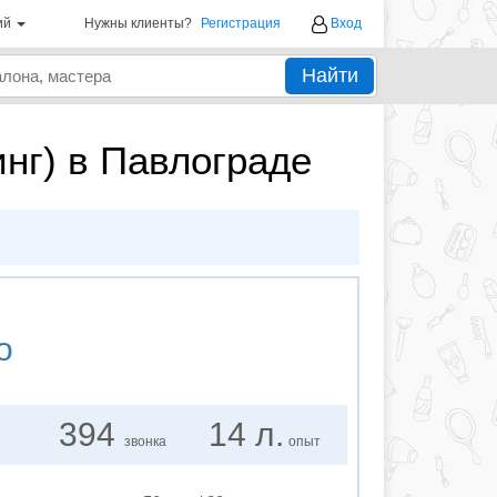
ий
Нужны клиенты?
Регистрация
Вход
Найти
нг) в Павлограде
о
394
14 л.
звонка
опыт