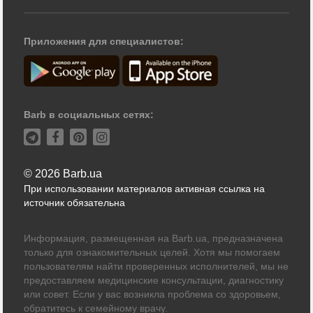
Приложения для специалистов:
Barb в социальных сетях:
© 2026 Barb.ua
При использовании материалов активная ссылка на
источник обязательна
Информация, размещенная на Barb.ua, предназначена
только для ознакомительных целей. Хотя мы помогаем
пользователям найти проверенных исполнителей, мы не
предоставляем медицинские консультации, диагностику
или совет. Если у вас возникла проблема со здоровьем,
обратитесь к семейному врачу.