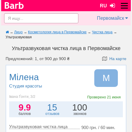
RU
Первомайск
→
Лицо
→
Косметология лица в Первомайске
→
Чистка лица
→
Ультразвуковая
Ультразвуковая чистка лица в Первомайске
Предложений: 1, от 900 до 900 ₴
На карте
Мілена
М
Студия красоты
Івана Ґонти, 3/2
Проверено
21 июня
9.9
15
100
баллов
отзывов
звонков
Ультразвуковая чистка лица
900 грн. / 60 мин.