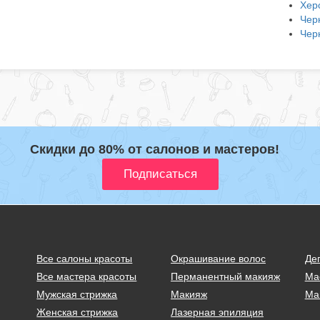
Хер
Чер
Чер
Скидки до 80% от салонов и мастеров!
Все салоны красоты
Окрашивание волос
Де
Все мастера красоты
Перманентный макияж
Ма
Мужская стрижка
Макияж
Ма
Женская стрижка
Лазерная эпиляция