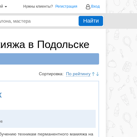
ий
Нужны клиенты?
Регистрация
Вход
Найти
ияжа в Подольске
Сортировка:
По рейтингу
к
ов
бучению техникам перманентного макияжа на