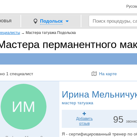
Русск
ровья
Подольск
пециалисты
→
Мастера татуажа Подольска
Мастера перманентного мак
но 1 специалист
На карте
Ирина Мельничу
ИМ
мастер татуажа
95
Добавить
звонк
отзыв
Я - сертифицированный тренер по о