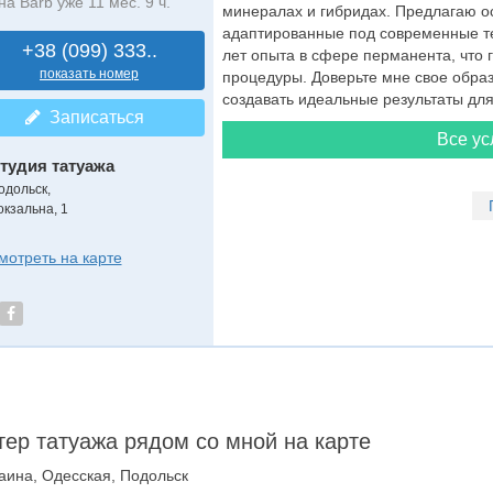
на Barb уже 11 мес. 9 ч.
минералах и гибридах. Предлагаю ос
адаптированные под современные т
+38 (099) 333..
лет опыта в сфере перманента, что 
показать номер
процедуры. Доверьте мне свое образ
создавать идеальные результаты для 
Записаться
Все ус
тудия татуажа
одольск,
окзальна, 1
мотреть на карте
ер татуажа рядом со мной на карте
аина, Одесская, Подольск