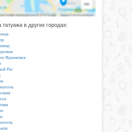
 татуажа в других городах:
ница
пр
омир
орожье
но-Франковск
в
вой Рог
к
ов
иуполь
олаев
сса
тава
но
ы
нополь
ьков