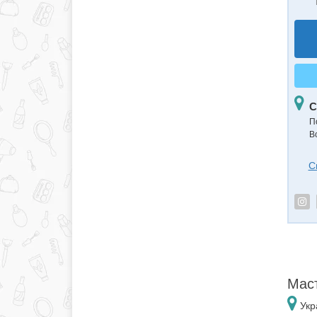
С
П
В
С
Маст
Укр