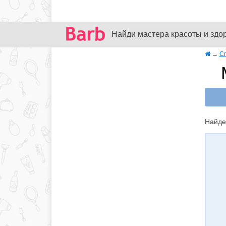
Найди мастера красоты и здо
→
С
Найде