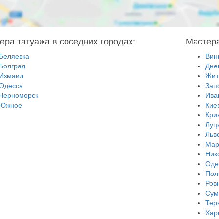
ера татуажа в соседних городах:
Мастера
Беляевка
Вин
Болград
Дне
Измаил
Жит
Одесса
Зап
Черноморск
Ива
Южное
Кие
Кри
Луц
Льв
Мар
Ник
Оде
Пол
Ров
Сум
Тер
Хар