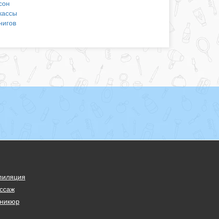
сон
кассы
нигов
пиляция
ссаж
никюр