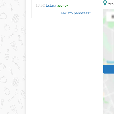
Укр
13:52
Estara
звонок