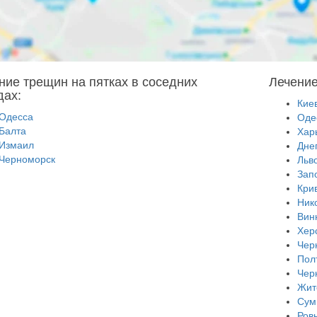
ние трещин на пятках в соседних
Лечение
дах:
Кие
Одесса
Оде
Балта
Хар
Измаил
Дне
Черноморск
Льв
Зап
Кри
Ник
Вин
Хер
Чер
Пол
Чер
Жит
Сум
Ров