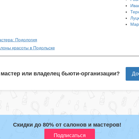
Ива
Тер
Луц
Мар
астера: Подология
алоны красоты в Подольске
 мастер или владелец бьюти-организации?
До
Скидки до 80% от салонов и мастеров!