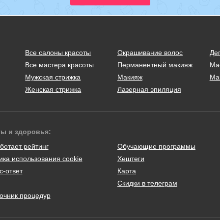
Все салоны красоты
Окрашивание волос
Де
Все мастера красоты
Перманентный макияж
Ма
Мужская стрижка
Макияж
Ма
Женская стрижка
Лазерная эпиляция
ты и здоровья:
ботает рейтинг
Обучающие программы
ика использования cookie
Хештеги
с-ответ
Карта
Скидки в телеграм
очник процедур