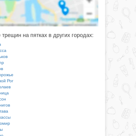
 трещин на пятках в других городах:
в
сса
ьков
пр
ов
орожье
вой Рог
олаев
ница
сон
нигов
тава
кассы
омир
ы
но