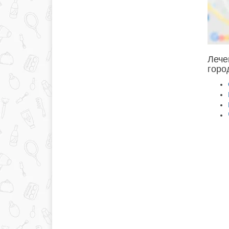
Лече
горо