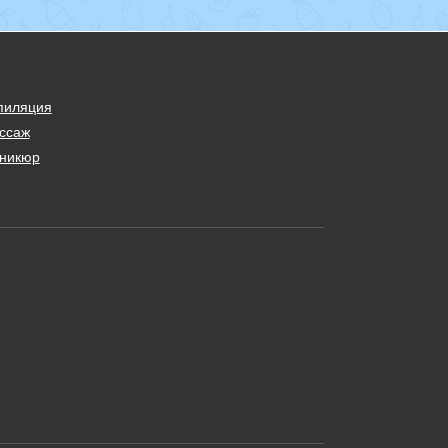
пиляция
ссаж
никюр