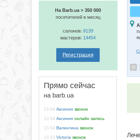
На Barb.ua > 350 000
посетителей в месяц
А
салонов:
8139
П
мастеров:
14454
в
С
Регистрация
Прямо сейчас
на barb.ua
13:54
Аксиния
звонок
13:54
Аксиния
онлайн запись
13:54
Валентина
звонок
Лече
13:53
Victoria
звонок