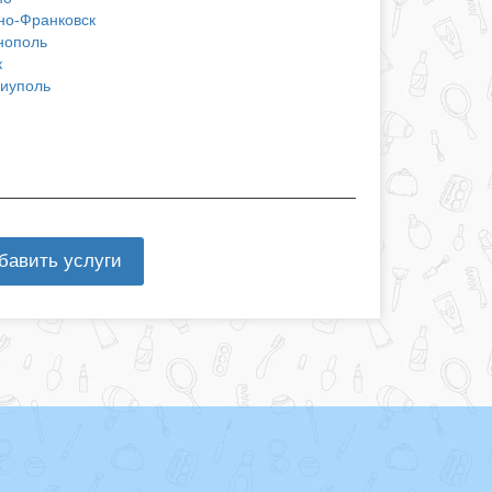
но-Франковск
нополь
к
иуполь
бавить услуги