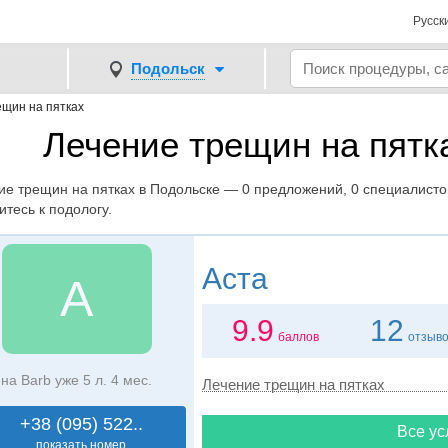
Русск
Подольск
ещин на пятках
Лечение трещин на пятк
ие трещин на пятках в Подольске — 0 предложений, 0 специалистов
тесь к подологу.
Аста
А
9.9
12
баллов
отзыв
на Barb уже 5 л. 4 мес.
Лечение трещин на пятках
+38 (095) 522..
Все ус
показать номер