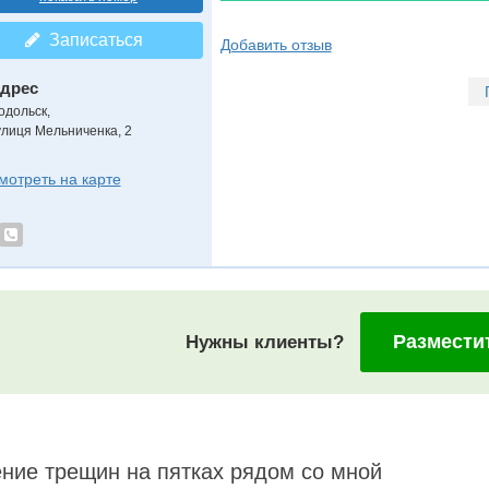
Записаться
Добавить отзыв
дрес
одольск
,
улиця Мельниченка, 2
мотреть на карте
Размести
Нужны клиенты?
ние трещин на пятках рядом со мной