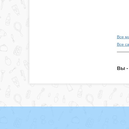
Все м
Все с
Вы -