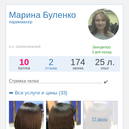
Марина Буленко
парикмахер
р-н. Шевченковский
Заходил(а)
3 дня назад
10
2
174
25 л.
баллов
отзыва
звонка
опыт
Стрижка челки
✔️
➡️ Все услуги и цены (33)
77 фото