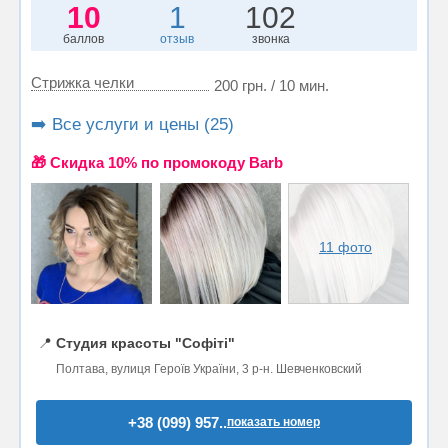
10
1
102
баллов
отзыв
звонка
Стрижка челки
200 грн. / 10 мин.
➡️ Все услуги и цены (25)
🎁 Cкидка 10% по промокоду Barb
11 фото
📍
Студия красоты "Софіті"
Полтава, вулиця Героїв України, 3 р-н. Шевченковский
+38 (099) 957..
показать номер