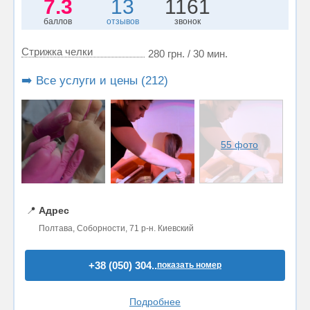
7.3
13
1161
баллов
отзывов
звонок
Стрижка челки
280 грн. / 30 мин.
➡️ Все услуги и цены (212)
55 фото
📍
Адрес
Полтава, Соборности, 71 р-н. Киевский
+38 (050) 304..
показать номер
Подробнее