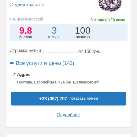
Студия красоты
р-н. Шевченковский
Заходил(а)
18 июля
9.8
3
100
баллов
отзыва
звонков
Стрижка челки
от 150 грн.
➡️ Все услуги и цены (142)
📍
Адрес
Полтава, Європейська, 42а р-н. Шевченковский
+38 (067) 707..
показать номер
Подробнее