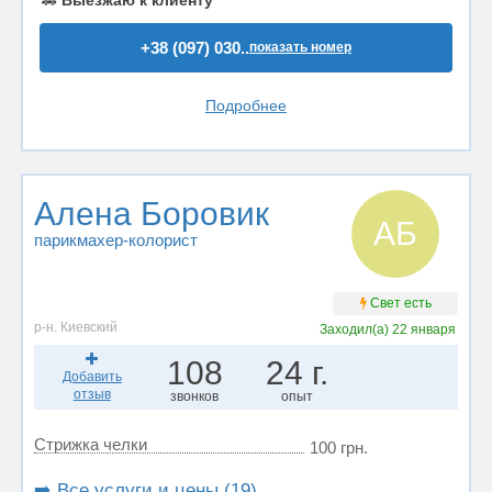
🚗
Выезжаю к клиенту
+38 (097) 030..
показать номер
Подробнее
Алена Боровик
АБ
парикмахер-колорист
Свет есть
р-н. Киевский
Заходил(а)
22 января
108
24 г.
Добавить
отзыв
звонков
опыт
Стрижка челки
100 грн.
➡️ Все услуги и цены (19)