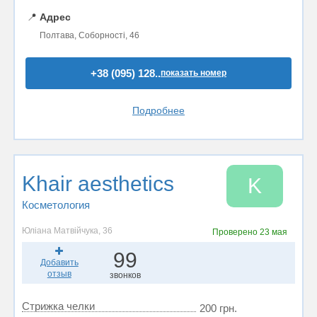
📍
Адрес
Полтава, Соборності, 46
+38 (095) 128..
показать номер
Подробнее
Khair aesthetics
K
Косметология
Юліана Матвійчука, 36
Проверено
23 мая
99
Добавить
отзыв
звонков
Стрижка челки
200 грн.