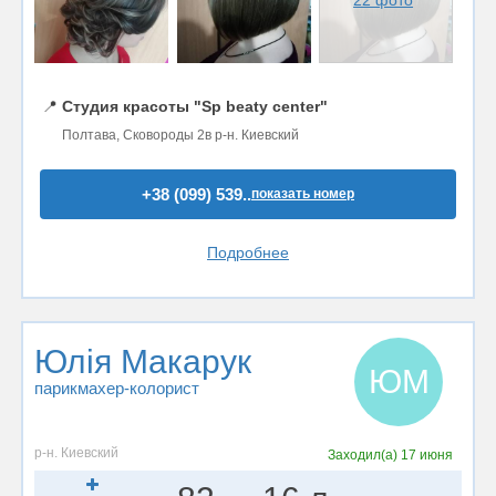
22 фото
📍
Студия красоты "Sp beaty center"
Полтава, Сковороды 2в р-н. Киевский
+38 (099) 539..
показать номер
Подробнее
Юлія Макарук
ЮМ
парикмахер-колорист
р-н. Киевский
Заходил(а)
17 июня