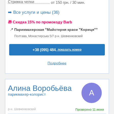
Стрижка челки
от 150 грн. / 30 мин.
➡️ Все услуги и цены (36)
🎁 Cкидка 15% по промокоду Barb
📍
Парикмахерская "Майстерня краси "Кориця""
Полтава, Монастирська 5/7 р-н. Шевченковский
+38 (095) 484..
показать номер
Подробнее
Алина Воробьёва
А
парикмахер-колорист
р-н. Шевченковский
Проверено
11 июня