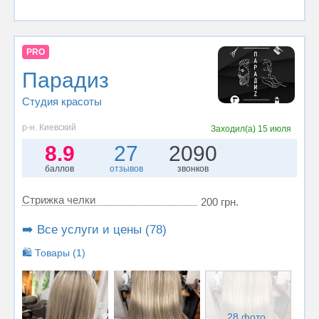
PRO
Парадиз
Студия красоты
р-н. Киевский
Заходил(а)
15 июля
8.9
27
2090
баллов
отзывов
звонков
Стрижка челки
200 грн.
➡️ Все услуги и цены (78)
🛍️ Товары (1)
28 фото