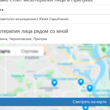
га
сметолог-инъекционист Юлия Скрыбченко
отерапия лица рядом со мной
аина, Черниговская, Прилуки
Смотреть на карте