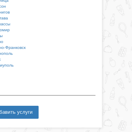
ница
сон
нигов
тава
кассы
омир
ы
но
но-Франковск
нополь
к
иуполь
бавить услуги