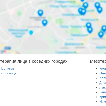
терапия лица в соседних городах:
Мезотер
Чернигов
Кие
Бобровица
Оде
Хар
Дне
Льв
Зап
Кри
Ник