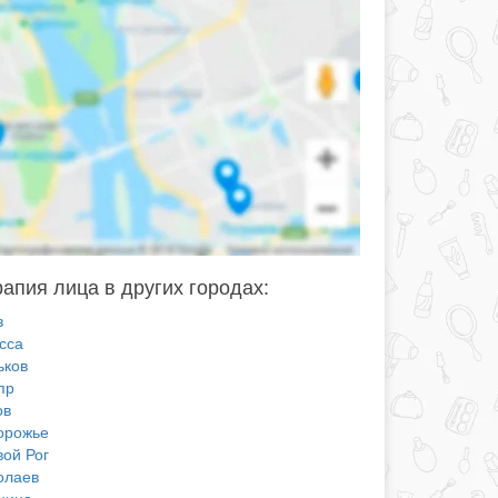
апия лица в других городах:
в
сса
ьков
пр
ов
орожье
вой Рог
олаев