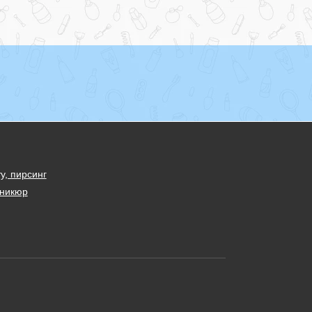
у, пирсинг
никюр