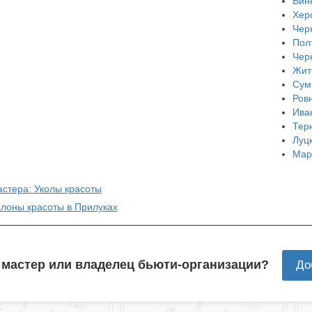
Вин
Хер
Чер
Пол
Чер
Жит
Сум
Ров
Ива
Тер
Луц
Мар
астера: Уколы красоты
алоны красоты в Прилуках
 мастер или владелец бьюти-организации?
До