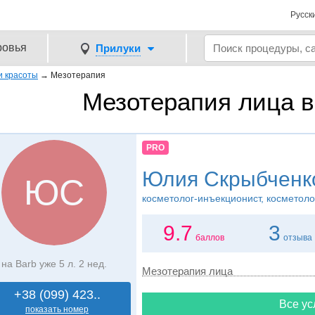
Русск
ровья
Прилуки
и красоты
→
Мезотерапия
Мезотерапия лица в
PRO
Юлия Скрыбченк
ЮС
косметолог-инъекционист, косметоло
9.7
3
баллов
отзыва
на Barb уже 5 л. 2 нед.
Мезотерапия лица
+38 (099) 423..
Все ус
показать номер