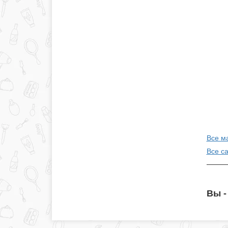
Все м
Все с
Вы -