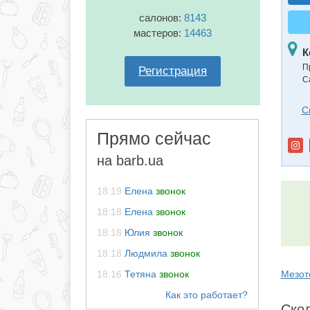
салонов:
8143
мастеров:
14463
К
П
Регистрация
С
С
Прямо сейчас
на barb.ua
18:19
Елена
звонок
18:18
Елена
звонок
18:18
Юлия
звонок
18:18
Людмила
звонок
18:16
Тетяна
звонок
Мезот
Скол