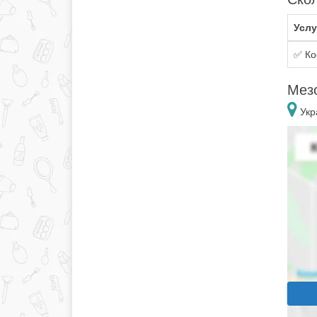
Услу
✅ Ко
Мез
Укр