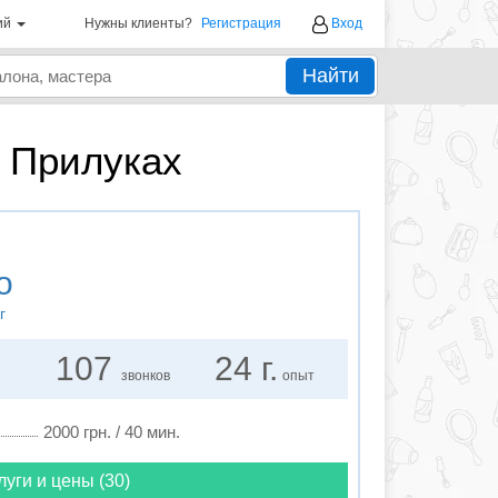
ий
Нужны клиенты?
Регистрация
Вход
Найти
 Прилуках
о
г
107
24 г.
звонков
опыт
2000 грн. / 40 мин.
луги и цены (30)