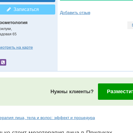
Записаться
Добавить отзыв
осметология
рилуки,
адовая 65
мотреть на карте
Размести
Нужны клиенты?
ерапия лица, тела и волос: эффект и процедура
ько стоит мезотерапия лица в Прилуках