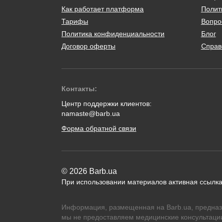
Как работает платформа
Полит
Тарифы
Вопро
Политика конфиденциальности
Блог
Договор оферты
Справ
Контакты:
Центр поддержки клиентов:
namaste@barb.ua
Форма обратной связи
© 2026 Barb.ua
При использовании материалов активная ссылка
Информация, размещенная на Barb.ua, предназ
мы не предоставляем медицинские консультации,