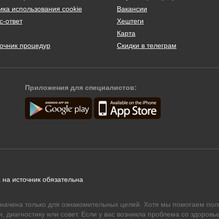
ика использования cookie
Вакансии
с-ответ
Хештеги
Карта
очник процедур
Скидки в телеграм
Приложения для специалистов:
 на источник обязательна
начена только для ознакомительных целей. Хотя мы помогаем пол
 диагностику или совет. Если у вас возникла проблема со здоровье