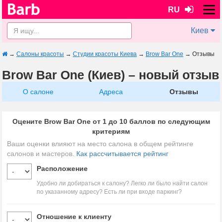
RU
Киев
→
Салоны красоты
→
Студии красоты Киева
→
Brow Bar One
→
Отзывы
Brow Bar One (Киев) – новый отзыв
О салоне
Адреса
Отзывы
Оцените Brow Bar One от 1 до 10 баллов по следующим
критериям
Ваши оценки влияют на место салона в общем рейтинге
салонов и мастеров.
Как рассчитывается рейтинг
Расположение
Удобно ли добираться к салону? Легко ли было найти салон
по указанному адресу? Есть ли при входе паркинг?
Отношение к клиенту