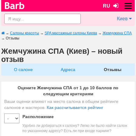
RU
Киев
→
Салоны красоты
→
SPA массажные салоны Киева
→
Жемчужина СПА
→
Отзывы
Жемчужина СПА (Киев) – новый
отзыв
О салоне
Адреса
Отзывы
Оцените Жемчужина СПА от 1 до 10 баллов по
следующим критериям
Ваши оценки влияют на место салона в общем рейтинге
салонов и мастеров.
Как рассчитывается рейтинг
Расположение
Удобно ли добираться к салону? Легко ли было найти салон
по указанному адресу? Есть ли при входе паркинг?