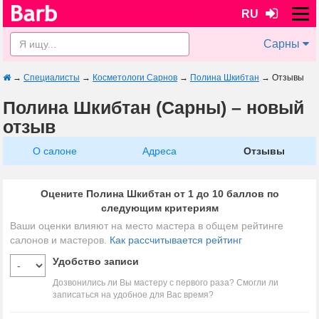
RU
Сарны
→
Специалисты
→
Косметологи Сарнов
→
Полина Шкибтан
→
Отзывы
Полина Шкибтан (Сарны) – новый
отзыв
О салоне
Адреса
Отзывы
Оцените Полина Шкибтан от 1 до 10 баллов по
следующим критериям
Ваши оценки влияют на место мастера в общем рейтинге
салонов и мастеров.
Как рассчитывается рейтинг
Удобство записи
Дозвонились ли Вы мастеру с первого раза? Смогли ли
записаться на удобное для Вас время?