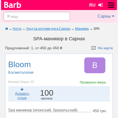
RU
Сарны
→
Ногти
→
Уход за ногтями рук в Сарнах
→
Маникюр
→
SPA
SPA-маникюр в Сарнах
Предложений: 1, от 450 до 450 ₴
На карте
Bloom
B
Косметология
Княгині Ольги, 23
Проверено
вчера
100
Добавить
отзыв
звонков
Spa маникюр (японский, бразильский)
450 грн.