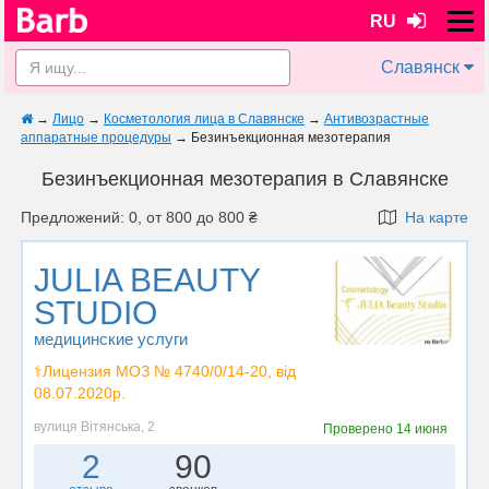
RU
Славянск
→
Лицо
→
Косметология лица в Славянске
→
Антивозрастные
аппаратные процедуры
→
Безинъекционная мезотерапия
Безинъекционная мезотерапия в Славянске
Предложений: 0, от 800 до 800 ₴
На карте
JULIA BEAUTY
STUDIO
медицинские услуги
⚕️Лицензия МОЗ № 4740/0/14-20, від
08.07.2020р.
вулиця Вітянська, 2
Проверено
14 июня
2
90