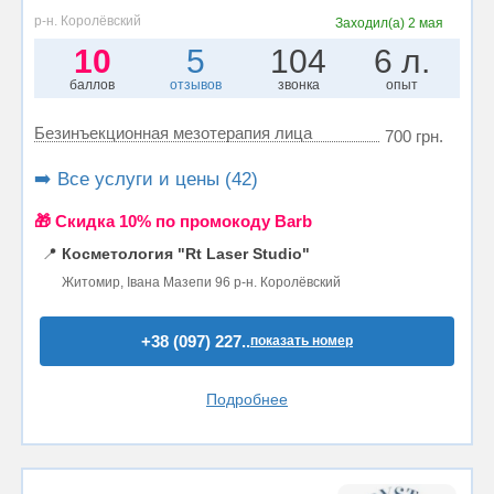
р-н. Королёвский
Заходил(а)
2 мая
10
5
104
6 л.
баллов
отзывов
звонка
опыт
Безинъекционная мезотерапия лица
700 грн.
➡️ Все услуги и цены (42)
🎁 Cкидка 10% по промокоду Barb
📍
Косметология "Rt Laser Studio"
Житомир, Івана Мазепи 96 р-н. Королёвский
+38 (097) 227..
показать номер
Подробнее