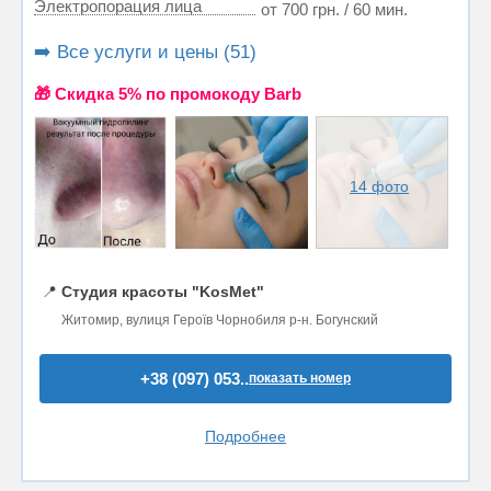
Электропорация лица
от 700 грн. / 60 мин.
➡️ Все услуги и цены (51)
🎁 Cкидка 5% по промокоду Barb
14 фото
📍
Студия красоты "KosMet"
Житомир, вулиця Героїв Чорнобиля р-н. Богунский
+38 (097) 053..
показать номер
Подробнее