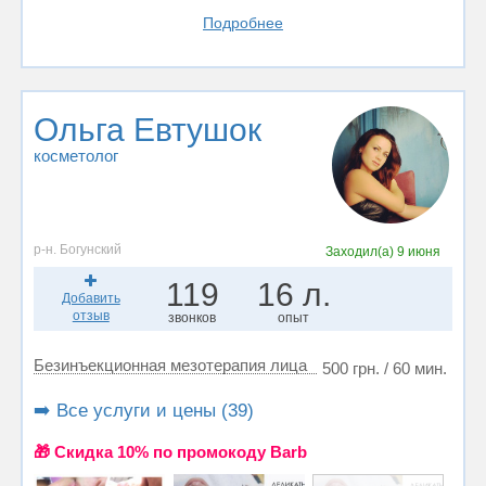
Подробнее
Ольга Евтушок
косметолог
р-н. Богунский
Заходил(а)
9 июня
119
16 л.
Добавить
отзыв
звонков
опыт
Безинъекционная мезотерапия лица
500 грн. / 60 мин.
➡️ Все услуги и цены (39)
🎁 Cкидка 10% по промокоду Barb