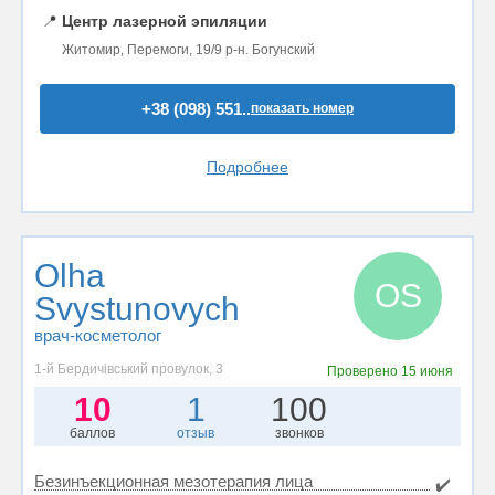
📍
Центр лазерной эпиляции
Житомир, Перемоги, 19/9 р-н. Богунский
+38 (098) 551..
показать номер
Подробнее
Olha
OS
Svystunovych
врач-косметолог
1-й Бердичівський провулок, 3
Проверено
15 июня
10
1
100
баллов
отзыв
звонков
Безинъекционная мезотерапия лица
✔️