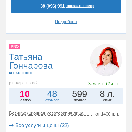
+38 (096) 991..
показать номер
Подробнее
PRO
Татьяна
Гончарова
косметолог
р-н. Королёвский
Заходил(а)
2 июля
10
48
599
8 л.
баллов
отзывов
звонков
опыт
Безинъекционная мезотерапия лица
от 1400 грн.
➡️ Все услуги и цены (22)