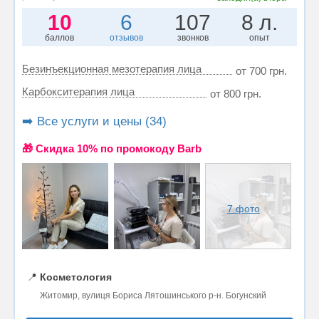
10
6
107
8 л.
баллов
отзывов
звонков
опыт
Безинъекционная мезотерапия лица
от 700 грн.
Карбокситерапия лица
от 800 грн.
➡️ Все услуги и цены (34)
🎁 Cкидка 10% по промокоду Barb
7 фото
📍
Косметология
Житомир, вулиця Бориса Лятошинського р-н. Богунский