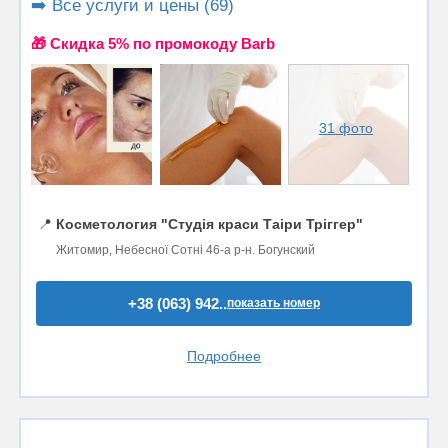
➡️ Все услуги и цены (69)
🎁 Cкидка 5% по промокоду Barb
31 фото
📍
Косметология "Студія краси Таіри Тріггер"
Житомир, Небесної Сотні 46-а р-н. Богунский
+38 (063) 942..
показать номер
Подробнее