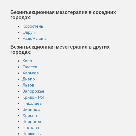
Безинъекционная мезотерапия в соседних
городах:
Коростень
Овруч
Радомышль
Безинъекционная мезотерапия в других
городах:
Киев
Одесса
Харьков
Днепр
Львов
Запорожье
Кривой Рог
Николаев
Винница
Херсон
Чернигов
Полтава
Черкассы