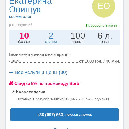
Екатерина
ЕО
Онищук
косметолог
р-н. Богунский
Проверено
8 июня
10
2
100
6 л.
баллов
отзыва
звонков
опыт
Безинъекционная мезотерапия
лица
от 1000 грн. / 40 мин.
➡️ Все услуги и цены (30)
🎁 Cкидка 5% по промокоду Barb
📍
Косметология
Житомир, Провулок Львівський 2, каб. 206 р-н. Богунский
+38 (097) 663..
показать номер