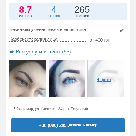
8.7
4
265
баллов
отзыва
звонков
Безинъекционная мезотерапия лица
✔️
Карбокситерапия лица
от 400 грн.
➡️ Все услуги и цены (55)
4 фото
📍
Житомир, ул. Киевская, 84 р-н. Богунский
+38 (096) 205..
показать номер