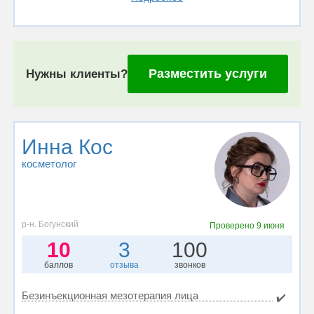
Разместить услуги
Нужны клиенты?
Инна Кос
косметолог
р-н. Богунский
Проверено
9 июня
10
3
100
баллов
отзыва
звонков
Безинъекционная мезотерапия лица
✔️