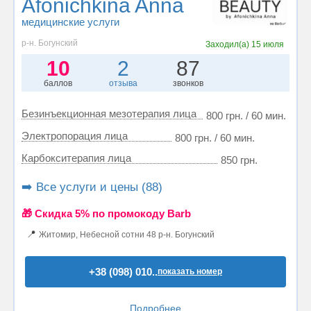
Afonichkina Anna
медицинские услуги
р-н. Богунский
Заходил(а)
15 июля
10
2
87
баллов
отзыва
звонков
Безинъекционная мезотерапия лица
800 грн. / 60 мин.
Электропорация лица
800 грн. / 60 мин.
Карбокситерапия лица
850 грн.
➡️ Все услуги и цены (88)
🎁 Cкидка 5% по промокоду Barb
📍
Житомир, Небесной сотни 48 р-н. Богунский
+38 (098) 010..
показать номер
Подробнее