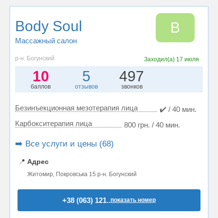
Body Soul
B
Массажный салон
р-н. Богунский
Заходил(а)
17 июля
10
5
497
баллов
отзывов
звонков
Безинъекционная мезотерапия лица
✔️ / 40 мин.
Карбокситерапия лица
800 грн. / 40 мин.
➡️ Все услуги и цены (68)
📍
Адрес
Житомир, Покровська 15 р-н. Богунский
+38 (063) 121..
показать номер