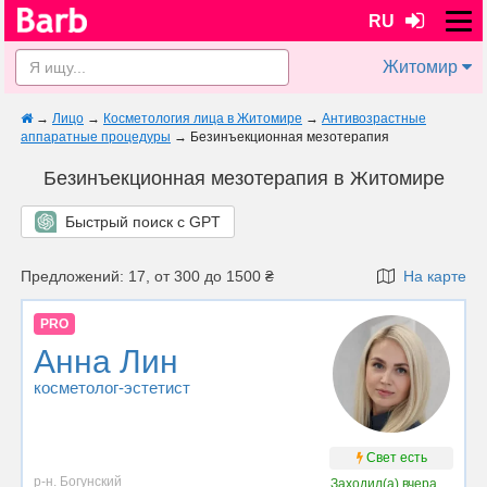
RU
Житомир
→
Лицо
→
Косметология лица в Житомире
→
Антивозрастные
аппаратные процедуры
→
Безинъекционная мезотерапия
Безинъекционная мезотерапия в Житомире
Быстрый поиск с GPT
Предложений: 17, от 300 до 1500 ₴
На карте
PRO
Анна Лин
косметолог-эстетист
Свет есть
р-н. Богунский
Заходил(а)
вчера