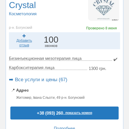
Crystal
Косметология
р-н. Богунский
Проверено
8 июня
100
Добавить
отзыв
звонков
Безинъекционная мезотерапия лица
✔️
Карбокситерапия лица
1300 грн.
➡️ Все услуги и цены (67)
📍
Адрес
Житомир, Івана Сльоти, 49 р-н. Богунский
+38 (093) 260..
показать номер
Подробнее