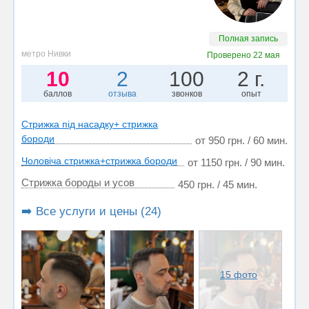
Полная запись
метро Нивки
Проверено
22 мая
10
2
100
2 г.
баллов
отзыва
звонков
опыт
Стрижка під насадку+ стрижка
бороди
от 950 грн. / 60 мин.
Чоловіча стрижка+стрижка бороди
от 1150 грн. / 90 мин.
Стрижка бороды и усов
450 грн. / 45 мин.
➡️ Все услуги и цены (24)
15 фото