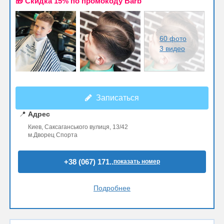
🎁 Cкидка 15% по промокоду Barb
60 фото
3 видео
Записаться
📍
Адрес
Киев, Саксаганського вулиця, 13/42
м.Дворец Спорта
+38 (067) 171..
показать номер
Подробнее