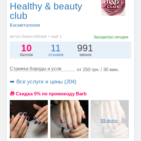
Healthy & beauty
club
Косметология
метро Берестейская + ещё 1
Заходил(а)
сегодня
10
11
991
баллов
отзывов
звонок
Стрижка бороды и усов
от 250 грн. / 30 мин.
➡️ Все услуги и цены (204)
🎁 Cкидка 5% по промокоду Barb
39 фото