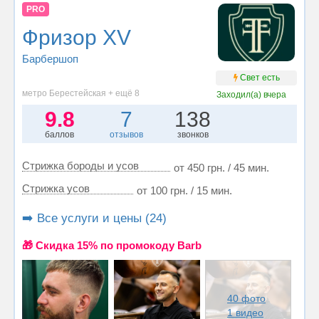
PRO
Фризор XV
Барбершоп
Свет есть
метро Берестейская + ещё 8
Заходил(а)
вчера
9.8
7
138
баллов
отзывов
звонков
Стрижка бороды и усов
от 450 грн. / 45 мин.
Стрижка усов
от 100 грн. / 15 мин.
➡️ Все услуги и цены (24)
🎁 Cкидка 15% по промокоду Barb
40 фото
1 видео