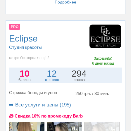
Подробнее
PRO
Eclipse
Студия красоты
метро Осокорки + ещё 2
Заходил(а)
6 дней назад
10
12
294
баллов
отзывов
звонка
Стрижка бороды и усов
250 грн. / 30 мин.
➡️ Все услуги и цены (195)
🎁 Cкидка 10% по промокоду Barb