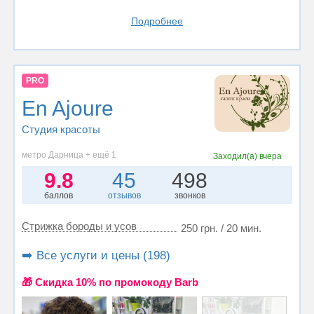
Подробнее
PRO
En Ajoure
Студия красоты
метро Дарница + ещё 1
Заходил(а)
вчера
9.8
45
498
баллов
отзывов
звонков
Стрижка бороды и усов
250 грн. / 20 мин.
➡️ Все услуги и цены (198)
🎁 Cкидка 10% по промокоду Barb