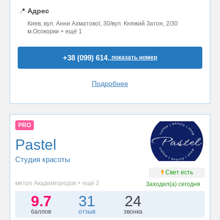
📍
Адрес
Киев, вул. Анни Ахматової, 30/вул. Княжий Затон, 2/30
м.Осокорки + ещё 1
+38 (099) 614..
показать номер
Подробнее
PRO
Pastel
Студия красоты
Свет есть
метро Академгородок + ещё 2
Заходил(а)
сегодня
9.7
31
24
баллов
отзыв
звонка