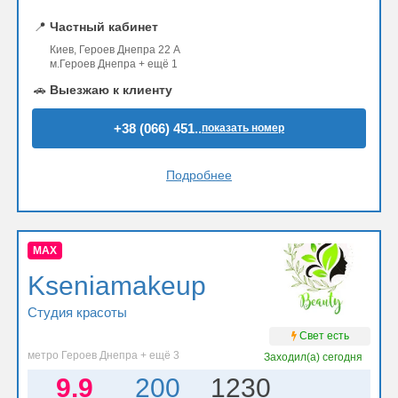
📍
Частный кабинет
Киев, Героев Днепра 22 А
м.Героев Днепра + ещё 1
🚗
Выезжаю к клиенту
+38 (066) 451..
показать номер
Подробнее
MAX
Kseniamakeup
Студия красоты
Свет есть
метро Героев Днепра + ещё 3
Заходил(а)
сегодня
9.9
200
1230