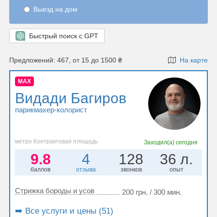
Выезд на дом
Быстрый поиск с GPT
Предложений: 467, от 15 до 1500 ₴
На карте
MAX
Видади Багиров
парикмахер-колорист
метро Контрактовая площадь
Заходил(а)
сегодня
9.8
4
128
36 л.
баллов
отзыва
звонков
опыт
Стрижка бороды и усов
200 грн. / 300 мин.
➡️ Все услуги и цены (51)