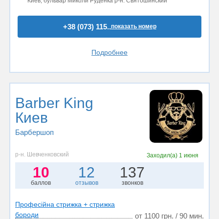
Киев, бульвар Миколи Руденка р-н. Святошинский
+38 (073) 115..
показать номер
Подробнее
Barber King
Киев
Барбершоп
р-н. Шевченковский
Заходил(а)
1 июня
10
12
137
баллов
отзывов
звонков
Професійна стрижка + стрижка
бороди
от 1100 грн. / 90 мин.