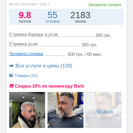
метро Осокорки + ещё 1
Заходил(а)
сегодня
9.8
55
2183
баллов
отзывов
звонка
Стрижка бороды и усов
300 грн.
Стрижка усов
300 грн.
Чоловіча стрижка
600 грн. / 60 мин.
➡️ Все услуги и цены (133)
🛍️ Товары (11)
🎁 Cкидка 10% по промокоду Barb
765 фото