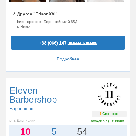
📍
Другое "Frisor XVI"
Киев, проспект Берестейський 65Д
м.Нивки
+38 (066) 147..
показать номер
Подробнее
Eleven
Barbershop
Барбершоп
Свет есть
р-н. Дарницкий
Заходил(а)
18 июня
10
5
54