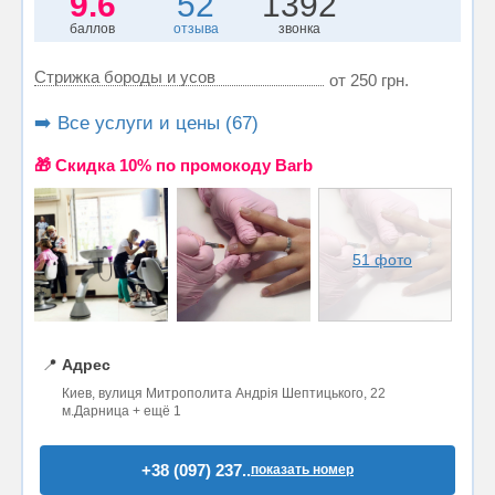
9.6
52
1392
баллов
отзыва
звонка
Стрижка бороды и усов
от 250 грн.
➡️ Все услуги и цены (67)
🎁 Cкидка 10% по промокоду Barb
51 фото
📍
Адрес
Киев, вулиця Митрополита Андрія Шептицького, 22
м.Дарница + ещё 1
+38 (097) 237..
показать номер