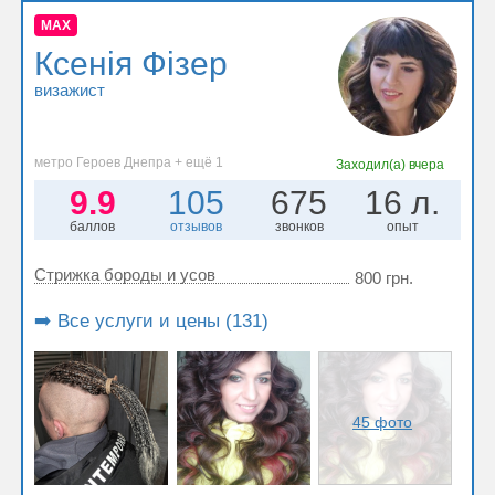
MAX
Ксенія Фізер
визажист
метро Героев Днепра + ещё 1
Заходил(а)
вчера
9.9
105
675
16 л.
баллов
отзывов
звонков
опыт
Стрижка бороды и усов
800 грн.
➡️ Все услуги и цены (131)
45 фото