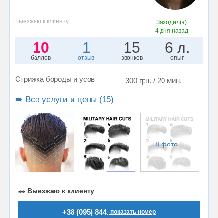
Выезжаю к клиенту
Заходил(а)
4 дня назад
10
1
15
6 л.
баллов
отзыв
звонков
опыт
Стрижка бороды и усов
300 грн. / 20 мин.
➡️ Все услуги и цены (15)
8 фото
🚗
Выезжаю к клиенту
+38 (095) 844..
показать номер