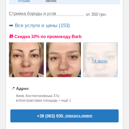
отзыва
звонка
Стрижка бороды и усов
от 350 грн.
➡️ Все услуги и цены (153)
🎁 Cкидка 10% по промокоду Barb
74 фото
📍
Адрес
Киев, Костянтинівська 37а
м.Контрактовая площадь + ещё 1
+38 (063) 930..
показать номер