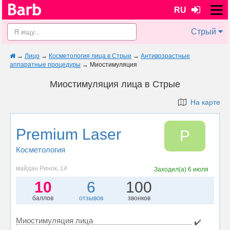
RU
Стрый
→
Лицо
→
Косметология лица в Стрые
→
Антивозрастные
аппаратные процедуры
→
Миостимуляция
Миостимуляция лица в Стрые
На карте
Premium Laser
P
Косметология
майдан Ринок, 14
Заходил(а)
6 июля
10
6
100
баллов
отзывов
звонков
Миостимуляция лица
✔️